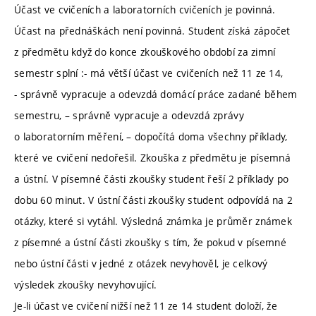
Účast ve cvičeních a laboratorních cvičeních je povinná.
Účast na přednáškách není povinná. Student získá zápočet
z předmětu když do konce zkouškového období za zimní
semestr splní :- má větší účast ve cvičeních než 11 ze 14,
- správně vypracuje a odevzdá domácí práce zadané během
semestru, – správně vypracuje a odevzdá zprávy
o laboratorním měření, – dopočítá doma všechny příklady,
které ve cvičení nedořešil. Zkouška z předmětu je písemná
a ústní. V písemné části zkoušky student řeší 2 příklady po
dobu 60 minut. V ústní části zkoušky student odpovídá na 2
otázky, které si vytáhl. Výsledná známka je průměr známek
z písemné a ústní části zkoušky s tím, že pokud v písemné
nebo ústní části v jedné z otázek nevyhověl, je celkový
výsledek zkoušky nevyhovující.
Je-li účast ve cvičení nižší než 11 ze 14 student doloží, že