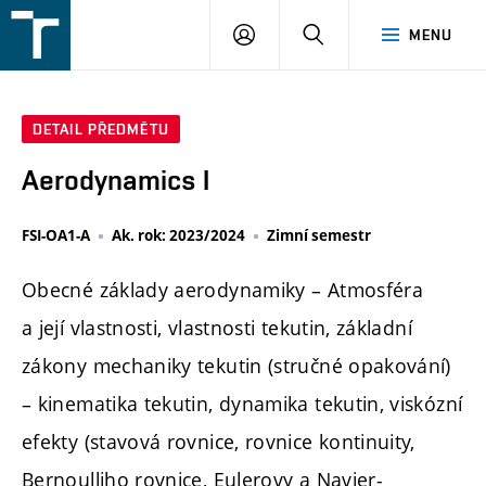
FSI
PŘIHLÁŠENÍ
HLEDAT
MENU
VUT
v
Brně
DETAIL PŘEDMĚTU
Aerodynamics I
FSI-OA1-A
Ak. rok: 2023/2024
Zimní semestr
Obecné základy aerodynamiky – Atmosféra
a její vlastnosti, vlastnosti tekutin, základní
zákony mechaniky tekutin (stručné opakování)
– kinematika tekutin, dynamika tekutin, viskózní
efekty (stavová rovnice, rovnice kontinuity,
Bernoulliho rovnice, Eulerovy a Navier-