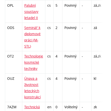
OPL
Palubní
cs
5
Povinný
-
zá,zk
P - 
soustavy
L - 
letadel II
C1 
ODS
Seminář k
cs
2
Povinný
-
zá
C1 
diplomové
práci (M-
STL)
OT2
Technologie
cs
4
Povinný
-
zá,zk
P - 
kosmické
C1 
techniky
OUZ
Únava a
cs
4
Povinný
-
kl
P - 
životnost
C1 
leteckých
konstrukcí
7AZM
Technická
en
0
Volitelný
-
zk
K - 