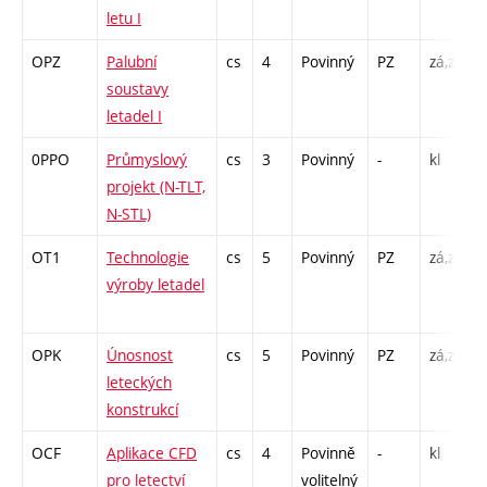
letu I
OPZ
Palubní
cs
4
Povinný
PZ
zá,zk
P
soustavy
L
letadel I
0PPO
Průmyslový
cs
3
Povinný
-
kl
P
projekt (N-TLT,
N-STL)
OT1
Technologie
cs
5
Povinný
PZ
zá,zk
P
výroby letadel
L
OPK
Únosnost
cs
5
Povinný
PZ
zá,zk
P
leteckých
L
konstrukcí
OCF
Aplikace CFD
cs
4
Povinně
-
kl
P
pro letectví
volitelný