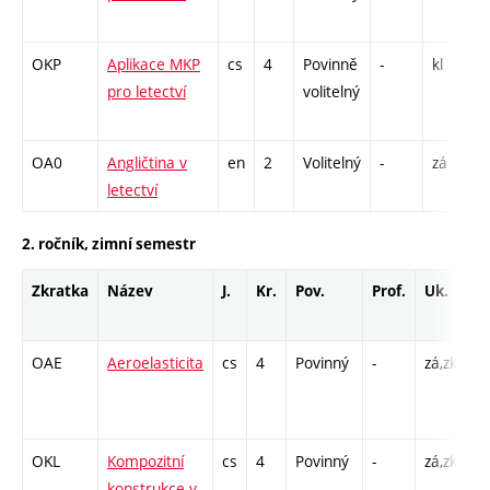
OKP
Aplikace MKP
cs
4
Povinně
-
kl
P
pro letectví
volitelný
OA0
Angličtina v
en
2
Volitelný
-
zá
C
letectví
2. ročník, zimní semestr
Zkratka
Název
J.
Kr.
Pov.
Prof.
Uk.
H
r
OAE
Aeroelasticita
cs
4
Povinný
-
zá,zk
P 
L 
C1
OKL
Kompozitní
cs
4
Povinný
-
zá,zk
P 
konstrukce v
L 