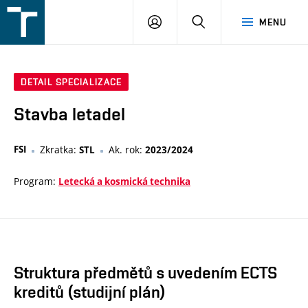
FSI
PŘIHLÁŠENÍ
HLEDAT
MENU
VUT
v
Brně
DETAIL SPECIALIZACE
Stavba letadel
FSI
Zkratka:
Ak. rok:
STL
2023/2024
Program:
Letecká a kosmická technika
Struktura předmětů s uvedením ECTS
kreditů (studijní plán)