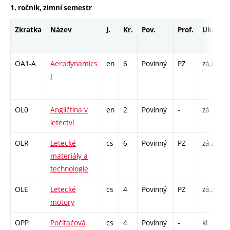
1. ročník, zimní semestr
Zkratka
Název
J.
Kr.
Pov.
Prof.
Uk.
OA1-A
Aerodynamics
en
6
Povinný
PZ
zá,zk
P
I
L
C
OL0
Angličtina v
en
2
Povinný
-
zá
C
letectví
OLR
Letecké
cs
6
Povinný
PZ
zá,zk
P
materiály a
L
technologie
C
OLE
Letecké
cs
4
Povinný
PZ
zá,zk
P
motory
C
OPP
Počítačová
cs
4
Povinný
-
kl
P