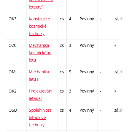
letectví
C1
OK3
Konstrukce
cs
4
Povinný
-
zá,zk
P 
kosmické
C1
techniky
OZ0
Mechanika
cs
3
Povinný
-
kl
P 
kosmického
C1
letu
OML
Mechanika
cs
5
Povinný
-
zá,zk
P 
letu II
C1
OK2
Projektování
cs
3
Povinný
-
kl
P 
letadel
C1
OSD
Spolehlivost
cs
4
Povinný
-
zá,zk
P 
letadlové
C1
techniky