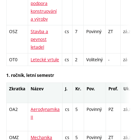
podpora
C
konstruování
a výroby
OSZ
Stavba a
cs
7
Povinný
ZT
zá,zk
P
pevnost
L
letadel
C
OT0
Letecké vrtule
cs
2
Volitelný
-
zá
P
1. ročník, letní semestr
Zkratka
Název
J.
Kr.
Pov.
Prof.
Uk.
OA2
Aerodynamika
cs
5
Povinný
PZ
zá,zk
P
II
L
OMZ
Mechanika
cs
5
Povinný
ZT
zá,zk
P