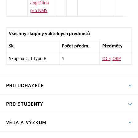
angličtina
pro NMS
Všechny skupiny volitelných předmětů
Sk.
Počet předm.
Předměty
Skupina č. 1 typu B
1
OCF
,
OKP
PRO UCHAZEČE
Studuj strojní inženýrství
PRO STUDENTY
Nabídka studia
Předměty
Ambasadoři studia
VĚDA A VÝZKUM
Studijní programy
Přijímačky
Věda a výzkum na FSI