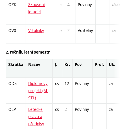
OZK
Zkoušení
cs
4
Povinný
-
zá,zk
P 
letadel
L 
C1
OV0
Vrtulníky
cs
2
Volitelný
-
zá
P 
C1
2. ročník, letní semestr
Zkratka
Název
J.
Kr.
Pov.
Prof.
Uk.
Ho
roz
OD5
Diplomový
cs
12
Povinný
-
zá
VD 
projekt (M-
15
STL)
OLP
Letecké
cs
2
Povinný
-
zá
P -
právo a
předpisy