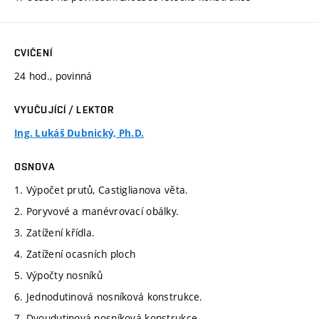
CVIČENÍ
24 hod., povinná
VYUČUJÍCÍ / LEKTOR
Ing. Lukáš Dubnický, Ph.D.
OSNOVA
1. Výpočet prutů, Castiglianova věta.
2. Poryvové a manévrovací obálky.
3. Zatížení křídla.
4. Zatížení ocasních ploch
5. Výpočty nosníků
6. Jednodutinová nosníková konstrukce.
7. Dvoudutinová nosníková konstrukce.