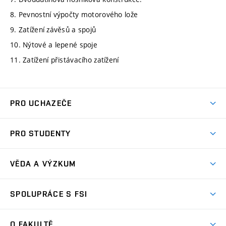
8. Pevnostní výpočty motorového lože
9. Zatížení závěsů a spojů
10. Nýtové a lepené spoje
11. Zatížení přistávacího zatížení
PRO UCHAZEČE
Studuj strojní inženýrství
PRO STUDENTY
Nabídka studia
Předměty
Ambasadoři studia
VĚDA A VÝZKUM
Studijní programy
Přijímačky
Věda a výzkum na FSI
Studijní předpisy
SPOLUPRÁCE S FSI
Zápisy
Úspěchy výzkumu
Časový plán studia
Často kladené dotazy
Firemní spolupráce
Oblasti výzkumu
O FAKULTĚ
Pro prváky