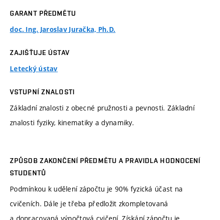
GARANT PŘEDMĚTU
doc. Ing. Jaroslav Juračka, Ph.D.
ZAJIŠŤUJE ÚSTAV
Letecký ústav
VSTUPNÍ ZNALOSTI
Základní znalosti z obecné pružnosti a pevnosti. Základní
znalosti fyziky, kinematiky a dynamiky.
ZPŮSOB ZAKONČENÍ PŘEDMĚTU A PRAVIDLA HODNOCENÍ
STUDENTŮ
Podmínkou k udělení zápočtu je 90% fyzická účast na
cvičeních. Dále je třeba předložit zkompletovaná
a dopracovaná výpočtová cvičení, Získání zápočtu je