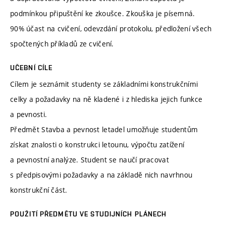
podmínkou připuštění ke zkoušce. Zkouška je písemná.
90% účast na cvičení, odevzdání protokolu, předložení všech
spočtených příkladů ze cvičení.
UČEBNÍ CÍLE
Cílem je seznámit studenty se základními konstrukčními
celky a požadavky na ně kladené i z hlediska jejich funkce
a pevnosti.
Předmět Stavba a pevnost letadel umožňuje studentům
získat znalosti o konstrukci letounu, výpočtu zatížení
a pevnostní analýze. Student se naučí pracovat
s předpisovými požadavky a na základě nich navrhnou
konstrukční část.
POUŽITÍ PŘEDMĚTU VE STUDIJNÍCH PLÁNECH