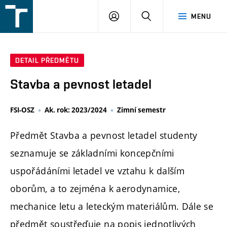
FSI
PŘIHLÁŠENÍ
HLEDAT
MENU
VUT
v
Brně
DETAIL PŘEDMĚTU
Stavba a pevnost letadel
FSI-OSZ
Ak. rok: 2023/2024
Zimní semestr
Předmět Stavba a pevnost letadel studenty
seznamuje se základními koncepčními
uspořádáními letadel ve vztahu k dalším
oborům, a to zejména k aerodynamice,
mechanice letu a leteckým materiálům. Dále se
předmět soustřeďuje na popis jednotlivých