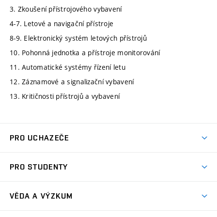
3. Zkoušení přístrojového vybavení
4-7. Letové a navigační přístroje
8-9. Elektronický systém letových přístrojů
10. Pohonná jednotka a přístroje monitorování
11. Automatické systémy řízení letu
12. Záznamové a signalizační vybavení
13. Kritičnosti přístrojů a vybavení
PRO UCHAZEČE
Studuj strojní inženýrství
PRO STUDENTY
Nabídka studia
Předměty
Ambasadoři studia
VĚDA A VÝZKUM
Studijní programy
Přijímačky
Věda a výzkum na FSI