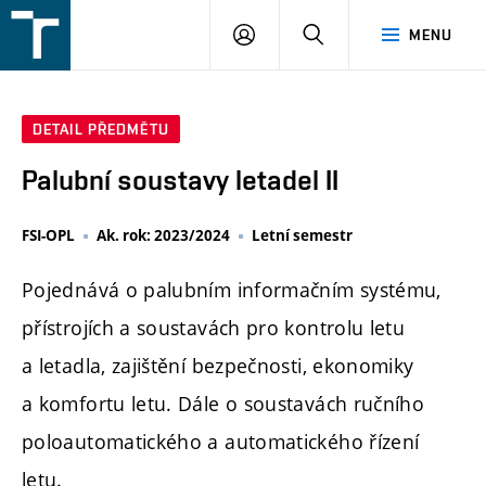
FSI
PŘIHLÁŠENÍ
HLEDAT
MENU
VUT
v
Brně
DETAIL PŘEDMĚTU
Palubní soustavy letadel II
FSI-OPL
Ak. rok: 2023/2024
Letní semestr
Pojednává o palubním informačním systému,
přístrojích a soustavách pro kontrolu letu
a letadla, zajištění bezpečnosti, ekonomiky
a komfortu letu. Dále o soustavách ručního
poloautomatického a automatického řízení
letu.