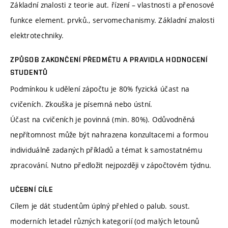
Základní znalosti z teorie aut. řízení – vlastnosti a přenosové
funkce element. prvků., servomechanismy. Základní znalosti
elektrotechniky.
ZPŮSOB ZAKONČENÍ PŘEDMĚTU A PRAVIDLA HODNOCENÍ
STUDENTŮ
Podmínkou k udělení zápočtu je 80% fyzická účast na
cvičeních. Zkouška je písemná nebo ústní.
Účast na cvičeních je povinná (min. 80%). Odůvodněná
nepřítomnost může být nahrazena konzultacemi a formou
individuálně zadaných příkladů a témat k samostatnému
zpracování. Nutno předložit nejpozději v zápočtovém týdnu.
UČEBNÍ CÍLE
Cílem je dát studentům úplný přehled o palub. soust.
moderních letadel různých kategorií (od malých letounů