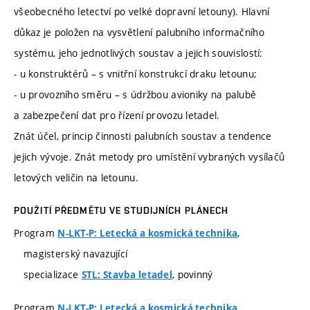
všeobecného letectví po velké dopravní letouny). Hlavní
důkaz je položen na vysvětlení palubního informačního
systému, jeho jednotlivých soustav a jejich souvislostí:
- u konstruktérů – s vnitřní konstrukcí draku letounu;
- u provozního směru – s údržbou avioniky na palubě
a zabezpečení dat pro řízení provozu letadel.
Znát účel, princip činnosti palubních soustav a tendence
jejich vývoje. Znát metody pro umístění vybraných vysílačů
letových veličin na letounu.
POUŽITÍ PŘEDMĚTU VE STUDIJNÍCH PLÁNECH
Program
,
N-LKT-P: Letecká a kosmická technika
magisterský navazující
specializace
, povinný
STL: Stavba letadel
Program
,
N-LKT-P: Letecká a kosmická technika