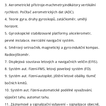
3. Aerometrické přístroje-machmetry,indikátory vertikální
rychlosti. Počítač aerometrických dat (ADC).
4. Teorie gyra, druhy gyroskopů, zatáčkoměr, umělý
horizont.
5. Gyroskopické stabilizované platformy, akcelerometr,
pevné instalace, inerciální navigační systém.
6. Směrový setrvačník, magnetický a gyro-indukční kompas.
Radiovýškoměr.
7. Displejová soustava letových a navigačních veličin (EFIS).
8. Systém aut. řízení-FMS, letový povelový systém (FD).
9. Systém aut. řízení-autopilot, jištění letové obálky, tlumič
bočních kmitů.
10. Systém aut. řízení-automatické podélné vyvažování,
výpočet tahu, automat tahu.
11. Záznamové a signalizační vybavení – signalizace obecně,