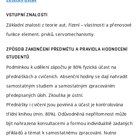
Letecký ústav
VSTUPNÍ ZNALOSTI
Základní znalosti z teorie aut. řízení – vlastnosti a přenosové
funkce element. prvků, servomechanismy.
ZPŮSOB ZAKONČENÍ PŘEDMĚTU A PRAVIDLA HODNOCENÍ
STUDENTŮ
Podmínkou k udělení zápočtu je 80% fyzická účast na
přednáškách a cvičeních. Absenční hodiny se dají nahradit
samostatným studiem a samostatným zpracováním
předepsaných úloh. Zkouška je ústní.
Přednášky i cvičení jsou povinná a účast je kontrolována
třídní knihou (min. 80%). Odůvodněná nepřítomnost může
být nahrazena konsultacemi a formou individuálně zadaných
příkladů a témat k samostatnému zpracování. Nutno