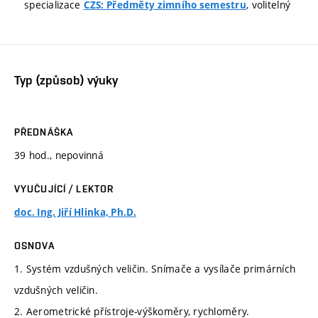
specializace
, volitelný
CZS: Předměty zimního semestru
Typ (způsob) výuky
PŘEDNÁŠKA
39 hod., nepovinná
VYUČUJÍCÍ / LEKTOR
doc. Ing. Jiří Hlinka, Ph.D.
OSNOVA
1. Systém vzdušných veličin. Snímače a vysílače primárních
vzdušných veličin.
2. Aerometrické přístroje-výškoměry, rychloměry.