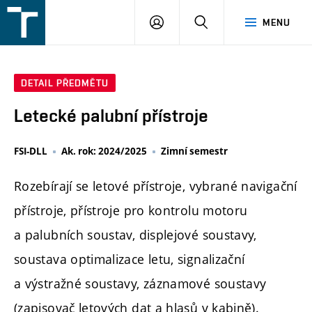
FSI
PŘIHLÁŠENÍ
HLEDAT
MENU
VUT
v
Brně
DETAIL PŘEDMĚTU
Letecké palubní přístroje
FSI-DLL
Ak. rok: 2024/2025
Zimní semestr
Rozebírají se letové přístroje, vybrané navigační
přístroje, přístroje pro kontrolu motoru
a palubních soustav, displejové soustavy,
soustava optimalizace letu, signalizační
a výstražné soustavy, záznamové soustavy
(zapisovač letových dat a hlasů v kabině).