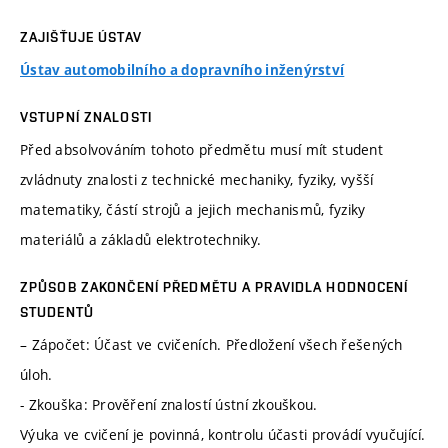
ZAJIŠŤUJE ÚSTAV
Ústav automobilního a dopravního inženýrství
VSTUPNÍ ZNALOSTI
Před absolvováním tohoto předmětu musí mít student
zvládnuty znalosti z technické mechaniky, fyziky, vyšší
matematiky, částí strojů a jejich mechanismů, fyziky
materiálů a základů elektrotechniky.
ZPŮSOB ZAKONČENÍ PŘEDMĚTU A PRAVIDLA HODNOCENÍ
STUDENTŮ
– Zápočet: Účast ve cvičeních. Předložení všech řešených
úloh.
- Zkouška: Prověření znalostí ústní zkouškou.
Výuka ve cvičení je povinná, kontrolu účasti provádí vyučující.