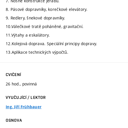
7. Nosné konstrukce jeřábů.
8. Pásové dopravníky, korečkové elevátory.
9. Redlery, šnekové dopravníky.
10.Válečkové tratě poháněné, gravitační.
11.Výtahy a eskalátory.
12.Kolejová doprava. Speciální principy dopravy.
13.Aplikace technických výpočtů.
CVIČENÍ
26 hod., povinná
VYUČUJÍCÍ / LEKTOR
Ing. Jiří Frühbauer
OSNOVA