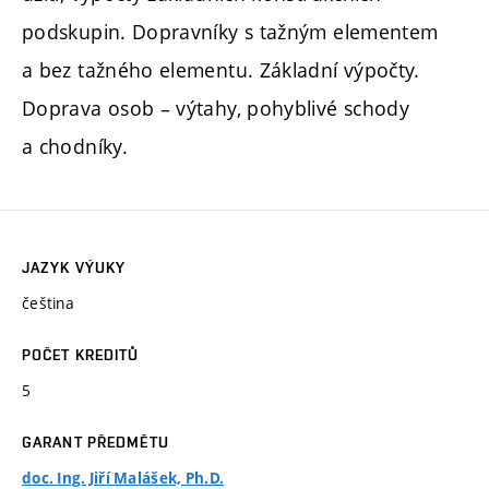
podskupin. Dopravníky s tažným elementem
a bez tažného elementu. Základní výpočty.
Doprava osob – výtahy, pohyblivé schody
a chodníky.
JAZYK VÝUKY
čeština
POČET KREDITŮ
5
GARANT PŘEDMĚTU
doc. Ing. Jiří Malášek, Ph.D.