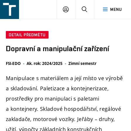
FSI
PŘIHLÁŠENÍ
HLEDAT
MENU
VUT
v
Brně
DETAIL PŘEDMĚTU
Dopravní a manipulační zařízení
FSI-EDO
Ak. rok: 2024/2025
Zimní semestr
Manipulace s materiálem a její místo ve výrobě
a skladování. Paletizace a kontejnerizace,
prostředky pro manipulaci s paletami
a kontejnery. Skladové hospodářství, regálové
zakladače, motorové vozíky. Jeřáby – druhy,
užití, výpočty základních konstrukčních