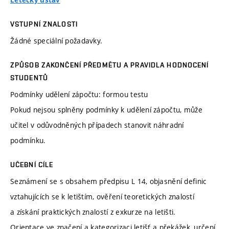
Letecký ústav
VSTUPNÍ ZNALOSTI
Žádné speciální požadavky.
ZPŮSOB ZAKONČENÍ PŘEDMĚTU A PRAVIDLA HODNOCENÍ
STUDENTŮ
Podmínky udělení zápočtu: formou testu
Pokud nejsou splněny podmínky k udělení zápočtu, může
učitel v odůvodněných případech stanovit náhradní
podmínku.
UČEBNÍ CÍLE
Seznámení se s obsahem předpisu L 14, objasnění definic
vztahujících se k letištím, ověření teoretických znalostí
a získání praktických znalostí z exkurze na letišti.
Orientace ve značení a kategorizaci letišť a překážek, určení