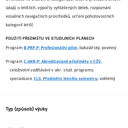
údajů o letištích, výpočty vyhlášených délek, rozpoznání
vizuálních navigačních prostředků, určení pohotovostních
kategorií letišť.
POUŽITÍ PŘEDMĚTU VE STUDIJNÍCH PLÁNECH
Program
, bakalářský, povinný
B-PRP-P: Profesionální pilot
Program
,
C-AKR-P: Akreditované předměty v CŽV
celoživotní vzdělávání v akr. stud. programu
specializace
, volitelný
CLS: Předměty letního semestru
Typ (způsob) výuky