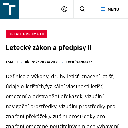
FSI
PŘIHLÁŠENÍ
HLEDAT
MENU
VUT
v
Brně
DETAIL PŘEDMĚTU
Letecký zákon a předpisy II
FSI-ELE
Ak. rok: 2024/2025
Letní semestr
Definice a výkony, druhy letišť, značení letišť,
údaje o letištích,fyzikální vlastnosti letišť,
omezení a odstranění překážek, vizuální
navigační prostředky, vizuální prostředky pro
značení překážek,vizuální prostředky pro
značení omezeně použitelných ploch,vybavení