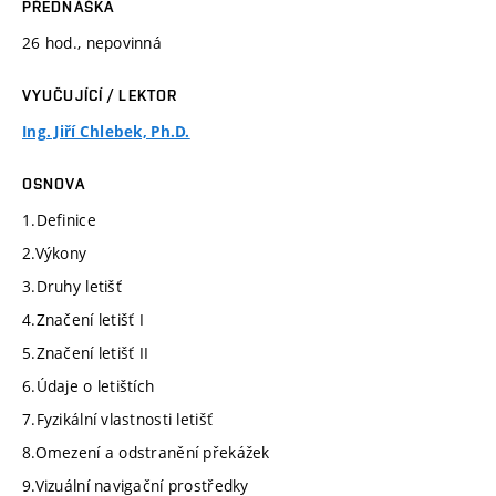
PŘEDNÁŠKA
26 hod., nepovinná
VYUČUJÍCÍ / LEKTOR
Ing. Jiří Chlebek, Ph.D.
OSNOVA
1.Definice
2.Výkony
3.Druhy letišť
4.Značení letišť I
5.Značení letišť II
6.Údaje o letištích
7.Fyzikální vlastnosti letišť
8.Omezení a odstranění překážek
9.Vizuální navigační prostředky