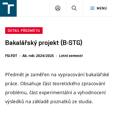
FSI
PŘIHLÁŠENÍ
HLEDAT
MENU
VUT
v
Brně
DETAIL PŘEDMĚTU
Bakalářský projekt (B-STG)
FSI-FDT
Ak. rok: 2024/2025
Letní semestr
Předmět je zaměřen na vypracování bakalářské
práce. Obsahuje část teoretického zpracování
problému, část experimentální a vyhodnocení
výsledků na základě poznatků ze studia.