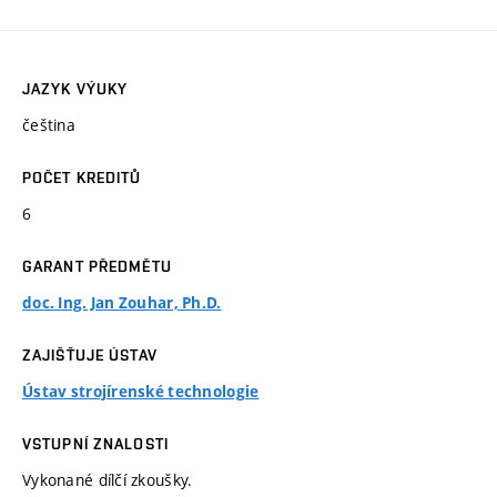
JAZYK VÝUKY
čeština
POČET KREDITŮ
6
GARANT PŘEDMĚTU
doc. Ing. Jan Zouhar, Ph.D.
ZAJIŠŤUJE ÚSTAV
Ústav strojírenské technologie
VSTUPNÍ ZNALOSTI
Vykonané dílčí zkoušky.