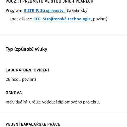
POUŽITÍ PŘEDMĚTU VE STUDIJNÍCH PLÁNECH
Program
, bakalářský
B-STR-P: Strojírenství
specializace
, povinný
STG: Strojírenská technologie
Typ (způsob) výuky
LABORATORNÍ CVIČENÍ
26 hod., povinná
OSNOVA
Individuální; určuje vedoucí diplomového projektu.
VEDENÍ BAKALÁŘSKÉ PRÁCE