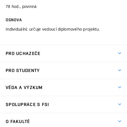
78 hod., povinná
OSNOVA
Individuální; určuje vedoucí diplomového projektu.
PRO UCHAZEČE
Studuj strojní inženýrství
PRO STUDENTY
Nabídka studia
Předměty
Ambasadoři studia
VĚDA A VÝZKUM
Studijní programy
Přijímačky
Věda a výzkum na FSI
Studijní předpisy
SPOLUPRÁCE S FSI
Zápisy
Úspěchy výzkumu
Časový plán studia
Často kladené dotazy
Firemní spolupráce
Oblasti výzkumu
O FAKULTĚ
Pro prváky
Dny otevřených dveří
Partnerství ve výzkumu