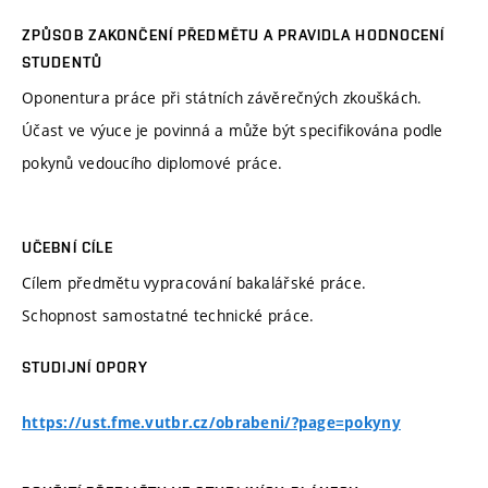
ZPŮSOB ZAKONČENÍ PŘEDMĚTU A PRAVIDLA HODNOCENÍ
STUDENTŮ
Oponentura práce při státních závěrečných zkouškách.
Účast ve výuce je povinná a může být specifikována podle
pokynů vedoucího diplomové práce.
UČEBNÍ CÍLE
Cílem předmětu vypracování bakalářské práce.
Schopnost samostatné technické práce.
STUDIJNÍ OPORY
https://ust.fme.vutbr.cz/obrabeni/?page=pokyny