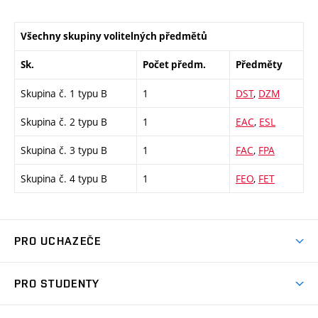
Všechny skupiny volitelných předmětů
Sk.
Počet předm.
Předměty
Skupina č. 1 typu B
1
DST
,
DZM
Skupina č. 2 typu B
1
EAC
,
ESL
Skupina č. 3 typu B
1
FAC
,
FPA
Skupina č. 4 typu B
1
FEO
,
FET
PRO UCHAZEČE
Studuj strojní inženýrství
PRO STUDENTY
Nabídka studia
Předměty