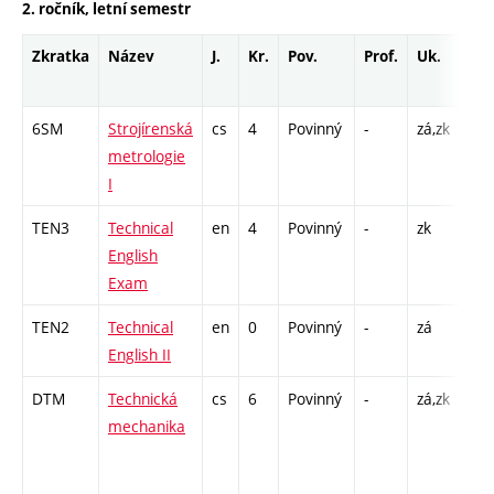
2. ročník, letní semestr
Zkratka
Název
J.
Kr.
Pov.
Prof.
Uk.
Ho
roz
6SM
Strojírenská
cs
4
Povinný
-
zá,zk
P - 
metrologie
L -
I
TEN3
Technical
en
4
Povinný
-
zk
K - 
English
Exam
TEN2
Technical
en
0
Povinný
-
zá
Cj -
English II
DTM
Technická
cs
6
Povinný
-
zá,zk
P - 
mechanika
C1 
/ C
12