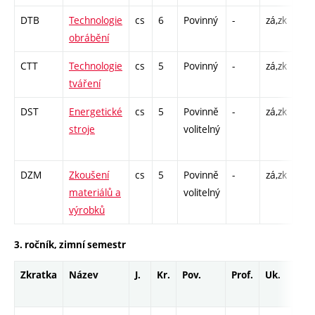
DTB
Technologie
cs
6
Povinný
-
zá,zk
P - 
obrábění
L -
CTT
Technologie
cs
5
Povinný
-
zá,zk
P - 
tváření
L -
DST
Energetické
cs
5
Povinně
-
zá,zk
P - 
stroje
volitelný
C1 
DZM
Zkoušení
cs
5
Povinně
-
zá,zk
P - 
materiálů a
volitelný
L -
výrobků
3. ročník, zimní semestr
Zkratka
Název
J.
Kr.
Pov.
Prof.
Uk.
Hod
roz