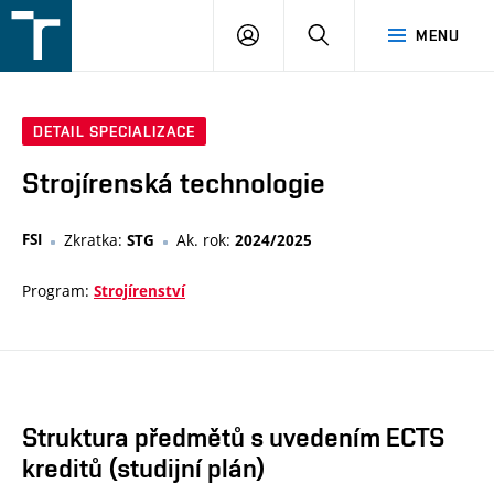
FSI
PŘIHLÁŠENÍ
HLEDAT
MENU
VUT
v
Brně
DETAIL SPECIALIZACE
Strojírenská technologie
FSI
Zkratka:
Ak. rok:
STG
2024/2025
Program:
Strojírenství
Struktura předmětů s uvedením ECTS
kreditů (studijní plán)