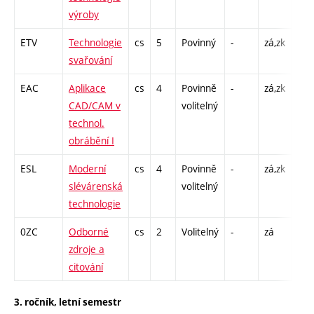
výroby
ETV
Technologie
cs
5
Povinný
-
zá,zk
P - 
svařování
L - 
EAC
Aplikace
cs
4
Povinně
-
zá,zk
P - 
CAD/CAM v
volitelný
CPP
technol.
26
obrábění I
ESL
Moderní
cs
4
Povinně
-
zá,zk
P - 
slévárenská
volitelný
L - 
technologie
0ZC
Odborné
cs
2
Volitelný
-
zá
CPP
zdroje a
13
citování
3. ročník, letní semestr