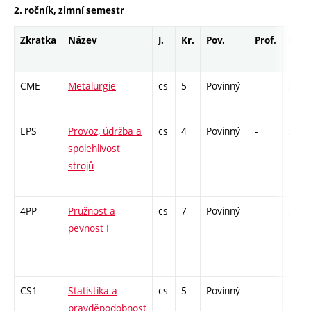
2. ročník, zimní semestr
Zkratka
Název
J.
Kr.
Pov.
Prof.
Uk.
CME
Metalurgie
cs
5
Povinný
-
zá,zk
EPS
Provoz, údržba a
cs
4
Povinný
-
zá,zk
spolehlivost
strojů
4PP
Pružnost a
cs
7
Povinný
-
zá,zk
pevnost I
CS1
Statistika a
cs
5
Povinný
-
zá,zk
pravděpodobnost