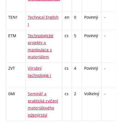
TEN1
Technical English
en
0
Povinný
-
zá
I
ETM
Technologické
cs
5
Povinný
-
zá,zk
projekty a
manipulace s
materiálem
2VT
Výrobní
cs
4
Povinný
-
zá,zk
technologie I
0MI
Seminář a
cs
2
Volitelný
-
zá
praktická cvičení
materiálového
inženýrství