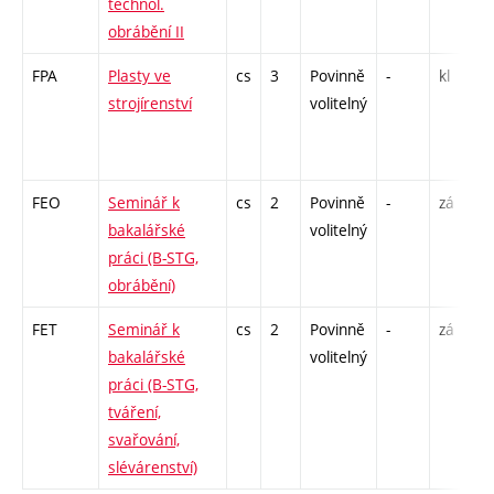
technol.
obrábění II
FPA
Plasty ve
cs
3
Povinně
-
kl
strojírenství
volitelný
FEO
Seminář k
cs
2
Povinně
-
zá
bakalářské
volitelný
práci (B-STG,
obrábění)
FET
Seminář k
cs
2
Povinně
-
zá
bakalářské
volitelný
práci (B-STG,
tváření,
svařování,
slévárenství)