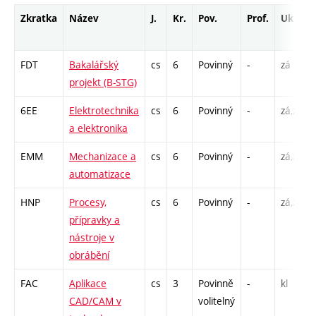
Zkratka
Název
J.
Kr.
Pov.
Prof.
Uk.
FDT
Bakalářský
cs
6
Povinný
-
zá
projekt (B-STG)
6EE
Elektrotechnika
cs
6
Povinný
-
zá,zk
a elektronika
EMM
Mechanizace a
cs
6
Povinný
-
zá,zk
automatizace
HNP
Procesy,
cs
6
Povinný
-
zá,zk
přípravky a
nástroje v
obrábění
FAC
Aplikace
cs
3
Povinně
-
kl
CAD/CAM v
volitelný