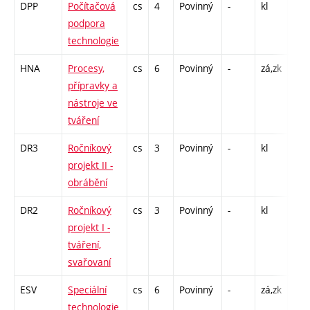
DPP
Počítačová
cs
4
Povinný
-
kl
P - 
podpora
CPP
technologie
26
HNA
Procesy,
cs
6
Povinný
-
zá,zk
P - 
přípravky a
L - 
nástroje ve
tváření
DR3
Ročníkový
cs
3
Povinný
-
kl
L - 
projekt II -
obrábění
DR2
Ročníkový
cs
3
Povinný
-
kl
L - 
projekt I -
tváření,
svařovaní
ESV
Speciální
cs
6
Povinný
-
zá,zk
P - 
technologie
L - 