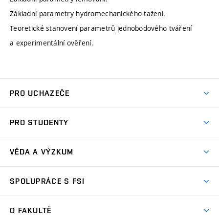
Základní parametry hydromechanického tažení.
Teoretické stanovení parametrů jednobodového tváření
a experimentální ověření.
PRO UCHAZEČE
Studuj strojní inženýrství
PRO STUDENTY
Nabídka studia
Předměty
Ambasadoři studia
VĚDA A VÝZKUM
Studijní programy
Přijímačky
Věda a výzkum na FSI
Studijní předpisy
SPOLUPRÁCE S FSI
Zápisy
Úspěchy výzkumu
Časový plán studia
Často kladené dotazy
Firemní spolupráce
Oblasti výzkumu
O FAKULTĚ
Pro prváky
Dny otevřených dveří
Partnerství ve výzkumu