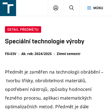
FSI
PŘIHLÁŠENÍ
HLEDAT
MENU
VUT
v
Brně
DETAIL PŘEDMĚTU
Speciální technologie výroby
FSI-ESV
Ak. rok: 2024/2025
Zimní semestr
Předmět je zaměřen na technologii obrábění –
tvorbu třísky, obrobitelnost materiálů,
opotřebení nástrojů, způsoby hodnocení
řezného procesu, aplikaci matematických
optimalizačních metod. Předmět je dále