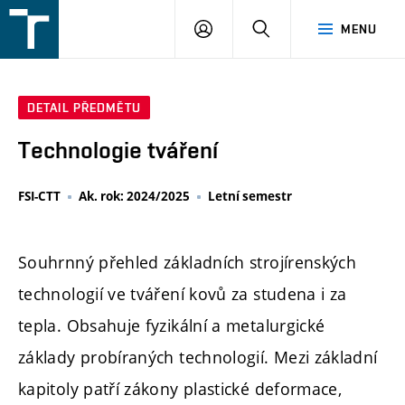
FSI
PŘIHLÁŠENÍ
HLEDAT
MENU
VUT
v
Brně
DETAIL PŘEDMĚTU
Technologie tváření
FSI-CTT
Ak. rok: 2024/2025
Letní semestr
Souhrnný přehled základních strojírenských
technologií ve tváření kovů za studena i za
tepla. Obsahuje fyzikální a metalurgické
základy probíraných technologií. Mezi základní
kapitoly patří zákony plastické deformace,