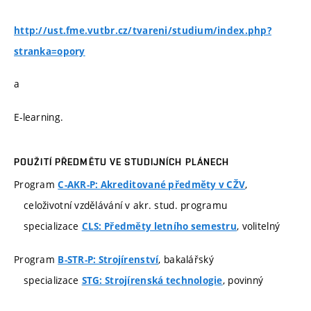
http://ust.fme.vutbr.cz/tvareni/studium/index.php?
stranka=opory
a
E-learning.
POUŽITÍ PŘEDMĚTU VE STUDIJNÍCH PLÁNECH
Program
,
C-AKR-P: Akreditované předměty v CŽV
celoživotní vzdělávání v akr. stud. programu
specializace
, volitelný
CLS: Předměty letního semestru
Program
, bakalářský
B-STR-P: Strojírenství
specializace
, povinný
STG: Strojírenská technologie