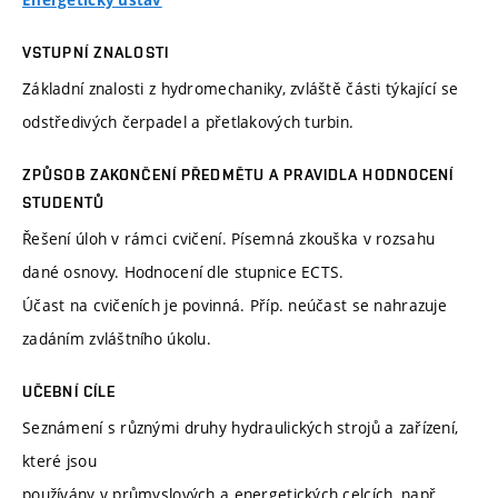
Energetický ústav
VSTUPNÍ ZNALOSTI
Základní znalosti z hydromechaniky, zvláště části týkající se
odstředivých čerpadel a přetlakových turbin.
ZPŮSOB ZAKONČENÍ PŘEDMĚTU A PRAVIDLA HODNOCENÍ
STUDENTŮ
Řešení úloh v rámci cvičení. Písemná zkouška v rozsahu
dané osnovy. Hodnocení dle stupnice ECTS.
Účast na cvičeních je povinná. Příp. neúčast se nahrazuje
zadáním zvláštního úkolu.
UČEBNÍ CÍLE
Seznámení s různými druhy hydraulických strojů a zařízení,
které jsou
používány v průmyslových a energetických celcích, např.