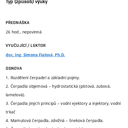
Typ (způsob) výuky
PŘEDNÁŠKA
26 hod., nepovinná
VYUČUJÍCÍ / LEKTOR
doc. Ing. Simona Fialová, Ph.D.
OSNOVA
1. Rozdělení čerpadel a základní pojmy.
2. Čerpadla objemová – hydrostatická (pístová, zubová,
lamelová).
3. Čerpadla jiných principů – vodní ejektory a injektory, vodní
trkač
4. Mamutová čerpadla, zdvižná – šneková čerpadla.