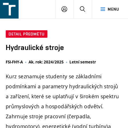
FSI
PŘIHLÁŠENÍ
HLEDAT
MENU
VUT
v
Brně
DETAIL PŘEDMĚTU
Hydraulické stroje
FSI-FHY-A
Ak. rok: 2024/2025
Letní semestr
Kurz seznamuje studenty se základními
podmínkami a parametry hydraulických strojů
a zařízení, které se uplatňují v širokém spektru
průmyslových a hospodářských odvětví.
Zahrnuje stroje pracovní (čerpadla,
hydromotory), energetické (vodní turbíny)a