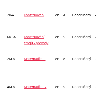
2K-A
Konstruování
en
4
Doporučený
-
k
6KT-A
Konstruování
en
5
Doporučený
-
z
strojů - převody
2M-A
Matematika II
en
8
Doporučený
-
z
4M-A
Matematika IV
en
5
Doporučený
-
z