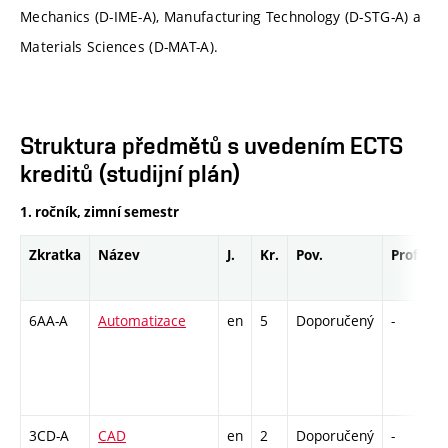
Mechanics (D-IME-A), Manufacturing Technology (D-STG-A) a
Materials Sciences (D-MAT-A).
Struktura předmětů s uvedením ECTS
kreditů (studijní plán)
1. ročník, zimní semestr
Zkratka
Název
J.
Kr.
Pov.
Prof.
U
6AA-A
Automatizace
en
5
Doporučený
-
z
3CD-A
CAD
en
2
Doporučený
-
z