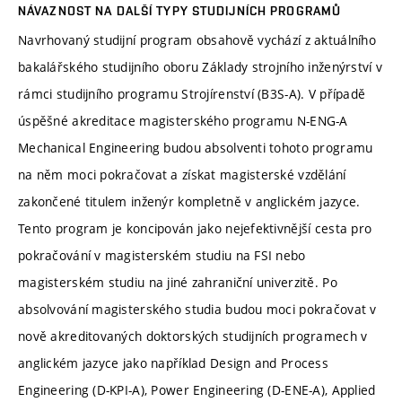
NÁVAZNOST NA DALŠÍ TYPY STUDIJNÍCH PROGRAMŮ
Navrhovaný studijní program obsahově vychází z aktuálního
bakalářského studijního oboru Základy strojního inženýrství v
rámci studijního programu Strojírenství (B3S-A). V případě
úspěšné akreditace magisterského programu N-ENG-A
Mechanical Engineering budou absolventi tohoto programu
na něm moci pokračovat a získat magisterské vzdělání
zakončené titulem inženýr kompletně v anglickém jazyce.
Tento program je koncipován jako nejefektivnější cesta pro
pokračování v magisterském studiu na FSI nebo
magisterském studiu na jiné zahraniční univerzitě. Po
absolvování magisterského studia budou moci pokračovat v
nově akreditovaných doktorských studijních programech v
anglickém jazyce jako například Design and Process
Engineering (D-KPI-A), Power Engineering (D-ENE-A), Applied