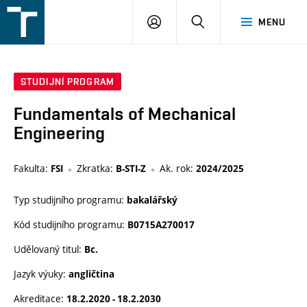
FSI
PŘIHLÁŠENÍ
HLEDAT
MENU
VUT
v
Brně
STUDIJNÍ PROGRAM
Fundamentals of Mechanical
Engineering
Fakulta:
Zkratka:
Ak. rok:
FSI
B-STI-Z
2024/2025
Typ studijního programu:
bakalářský
Kód studijního programu:
B0715A270017
Udělovaný titul:
Bc.
Jazyk výuky:
angličtina
Akreditace:
18.2.2020 - 18.2.2030