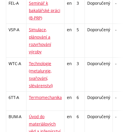
FEL-A
Seminář k
en
3
Doporučený
-
k
bakalářské práci
(B-PRP)
VSP-A
Simulace,
en
5
Doporučený
-
k
plánování a
rozvrhování
výroby
WTC-A
Technologie
en
3
Doporučený
-
z
(metalurgie,
svařování,
slévárenství)
6TT-A
Termomechanika
en
6
Doporučený
-
z
BUM-A
Úvod do
en
6
Doporučený
-
z
materiálových
věd a inženýrství