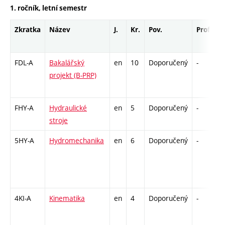
1. ročník, letní semestr
Zkratka
Název
J.
Kr.
Pov.
Prof.
U
FDL-A
Bakalářský
en
10
Doporučený
-
k
projekt (B-PRP)
FHY-A
Hydraulické
en
5
Doporučený
-
z
stroje
5HY-A
Hydromechanika
en
6
Doporučený
-
z
4KI-A
Kinematika
en
4
Doporučený
-
z