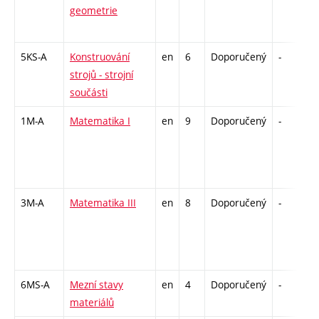
geometrie
5KS-A
Konstruování
en
6
Doporučený
-
z
strojů - strojní
součásti
1M-A
Matematika I
en
9
Doporučený
-
z
3M-A
Matematika III
en
8
Doporučený
-
z
6MS-A
Mezní stavy
en
4
Doporučený
-
k
materiálů