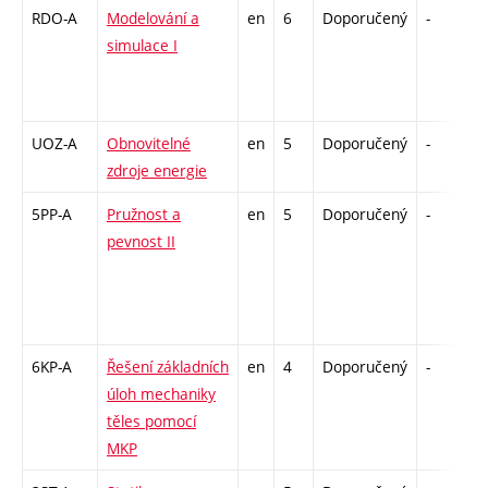
RDO-A
Modelování a
en
6
Doporučený
-
z
simulace I
UOZ-A
Obnovitelné
en
5
Doporučený
-
z
zdroje energie
5PP-A
Pružnost a
en
5
Doporučený
-
z
pevnost II
6KP-A
Řešení základních
en
4
Doporučený
-
k
úloh mechaniky
těles pomocí
MKP