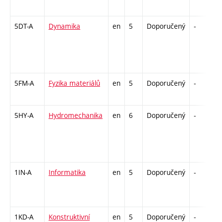
5DT-A
Dynamika
en
5
Doporučený
-
z
5FM-A
Fyzika materiálů
en
5
Doporučený
-
z
5HY-A
Hydromechanika
en
6
Doporučený
-
z
1IN-A
Informatika
en
5
Doporučený
-
k
1KD-A
Konstruktivní
en
5
Doporučený
-
z