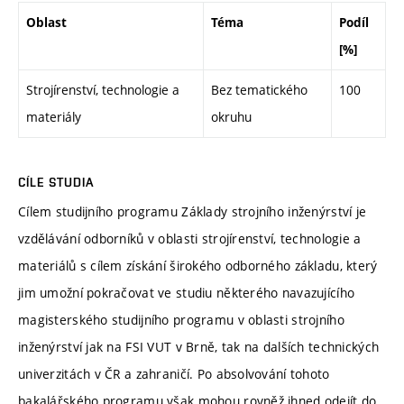
Oblast
Téma
Podíl
[%]
Strojírenství, technologie a
Bez tematického
100
materiály
okruhu
CÍLE STUDIA
Cílem studijního programu Základy strojního inženýrství je
vzdělávání odborníků v oblasti strojírenství, technologie a
materiálů s cílem získání širokého odborného základu, který
jim umožní pokračovat ve studiu některého navazujícího
magisterského studijního programu v oblasti strojního
inženýrství jak na FSI VUT v Brně, tak na dalších technických
univerzitách v ČR a zahraničí. Po absolvování tohoto
bakalářského programu však mohou rovněž ihned odejít do