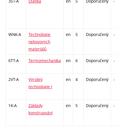
3ST-A
Statika
en
5
Doporučený
-
z
WNK-A
Technologie
en
5
Doporučený
-
k
nekovových
materiálů
6TT-A
Termomechanika
en
6
Doporučený
-
z
2VT-A
Výrobní
en
4
Doporučený
-
z
technologie I
1K-A
Základy
en
5
Doporučený
-
z
konstruování