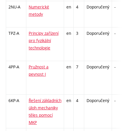
2NU-A
Numerické
en
4
Doporučený
-
z
metody
TPZ-A
Principy zařízení
en
3
Doporučený
-
z
pro fyzikální
technologie
4PP-A
Pružnost a
en
7
Doporučený
-
z
pevnost I
6KP-A
Řešení základních
en
4
Doporučený
-
k
úloh mechaniky
těles pomocí
MKP