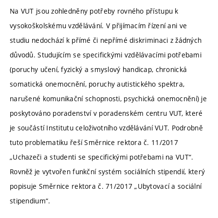
Na VUT jsou zohledněny potřeby rovného přístupu k
vysokoškolskému vzdělávání. V přijímacím řízení ani ve
studiu nedochází k přímé či nepřímé diskriminaci z žádných
důvodů. Studujícím se specifickými vzdělávacími potřebami
(poruchy učení, fyzický a smyslový handicap, chronická
somatická onemocnění, poruchy autistického spektra,
narušené komunikační schopnosti, psychická onemocnění) je
poskytováno poradenství v poradenském centru VUT, které
je součástí Institutu celoživotního vzdělávání VUT. Podrobně
tuto problematiku řeší Směrnice rektora č. 11/2017
„Uchazeči a studenti se specifickými potřebami na VUT“.
Rovněž je vytvořen funkční systém sociálních stipendií, který
popisuje Směrnice rektora č. 71/2017 „Ubytovací a sociální
stipendium“.