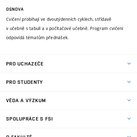
OSNOVA
Cvičení probíhají ve dvoutýdenních cyklech, střídavě
v učebně s tabulí a v počítačové učebně. Program cvičení
odpovídá tématům přednášek.
PRO UCHAZEČE
Studuj strojní inženýrství
PRO STUDENTY
Nabídka studia
Předměty
Ambasadoři studia
VĚDA A VÝZKUM
Studijní programy
Přijímačky
Věda a výzkum na FSI
Studijní předpisy
SPOLUPRÁCE S FSI
Zápisy
Úspěchy výzkumu
Časový plán studia
Často kladené dotazy
Firemní spolupráce
Oblasti výzkumu