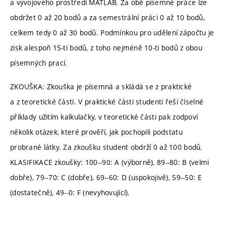
a vývojového prostředí MATLAB. Za obě písemné práce lze
obdržet 0 až 20 bodů a za semestrální práci 0 až 10 bodů,
celkem tedy 0 až 30 bodů. Podmínkou pro udělení zápočtu je
zisk alespoň 15-ti bodů, z toho nejméně 10-ti bodů z obou
písemných prací.
ZKOUŠKA: Zkouška je písemná a skládá se z praktické
a z teoretické části. V praktické části studenti řeší číselné
příklady užitím kalkulačky, v teoretické části pak zodpoví
několik otázek, které prověří, jak pochopili podstatu
probrané látky. Za zkoušku student obdrží 0 až 100 bodů.
KLASIFIKACE zkoušky: 100--90: A (výborně), 89--80: B (velmi
dobře), 79--70: C (dobře), 69--60: D (uspokojivě), 59--50: E
(dostatečně), 49--0: F (nevyhovující).