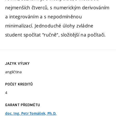
nejmenších čtverců, s numerickým derivováním
a integrováním a s nepodmíněnou
minimalizací. Jednoduché úlohy zvládne
student spočítat "ručně", složitější na počítači.
JAZYK VÝUKY
angličtina
POČET KREDITŮ
4
GARANT PŘEDMĚTU
doc. Ing. Petr Tomášek, Ph.D.