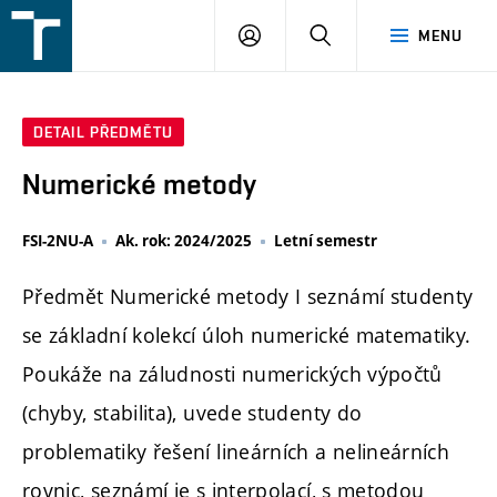
FSI
PŘIHLÁŠENÍ
HLEDAT
MENU
VUT
v
Brně
DETAIL PŘEDMĚTU
Numerické metody
FSI-2NU-A
Ak. rok: 2024/2025
Letní semestr
Předmět Numerické metody I seznámí studenty
se základní kolekcí úloh numerické matematiky.
Poukáže na záludnosti numerických výpočtů
(chyby, stabilita), uvede studenty do
problematiky řešení lineárních a nelineárních
rovnic, seznámí je s interpolací, s metodou