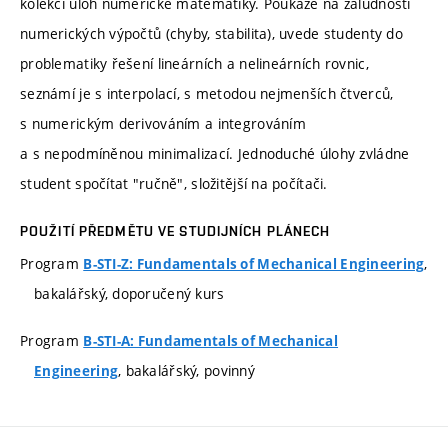
kolekcí úloh numerické matematiky. Poukáže na záludnosti
numerických výpočtů (chyby, stabilita), uvede studenty do
problematiky řešení lineárních a nelineárních rovnic,
seznámí je s interpolací, s metodou nejmenších čtverců,
s numerickým derivováním a integrováním
a s nepodmíněnou minimalizací. Jednoduché úlohy zvládne
student spočítat "ručně", složitější na počítači.
POUŽITÍ PŘEDMĚTU VE STUDIJNÍCH PLÁNECH
Program
,
B-STI-Z: Fundamentals of Mechanical Engineering
bakalářský, doporučený kurs
Program
B-STI-A: Fundamentals of Mechanical
, bakalářský, povinný
Engineering