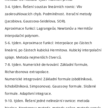
3-4. týden. Řešení soustav lineárních rovnic: Vliv
zaokrouhlovacích chyb. Podmíněnost. Iterační metody
(Jacobiova, Gaussova-Seidelova, SOR).
Aproximace funkcí: Lagrangeův, Newtonův a Hermitův
interpolační polynom.
5-6. týden. Aproximace funkcí: Interpolace po částech
lineární, po částech kubická Hermitova. Kubický interpolační
splajn. Metoda nejmenších čtverců.
7-8. týden. Numerické derivování: Základní formule,
Richardsonova extrapolace.
Numerické integrování: Základní formule (obdélníková,
lichoběžníková, Simpsonova). Gaussovy formule. Složené
formule. Adaptivní integrace.
9-10. týden. Řešení jedné nelineární rovnice: metoda
bisekce, Newtonova metoda, metoda sečen, metoda regula