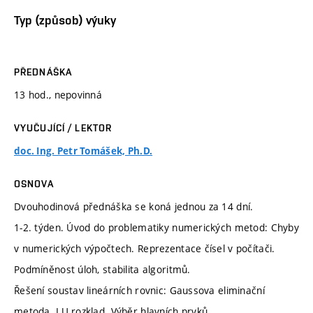
Typ (způsob) výuky
PŘEDNÁŠKA
13 hod., nepovinná
VYUČUJÍCÍ / LEKTOR
doc. Ing. Petr Tomášek, Ph.D.
OSNOVA
Dvouhodinová přednáška se koná jednou za 14 dní.
1-2. týden. Úvod do problematiky numerických metod: Chyby
v numerických výpočtech. Reprezentace čísel v počítači.
Podmíněnost úloh, stabilita algoritmů.
Řešení soustav lineárních rovnic: Gaussova eliminační
metoda. LU rozklad. Výběr hlavních prvků.