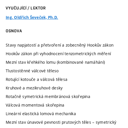
VYUČUJÍCÍ / LEKTOR
Ing. Oldřich Ševeček, Ph.D.
OSNOVA
Stavy napjatostí a přetvoření a zobecněný Hookův zákon
Hookův zákon při vyhodnocení tenzometrických měření
Mezní stav křehkého lomu (kombinované namáhání)
Tlustostěnné válcové těleso
Rotující kotouče a válcová tělesa
Kruhové a mezikruhové desky
Rotačně symetrická membránová skořepina
Válcová momentová skořepina
Lineární elastická lomová mechanika
Mezní stav únavové pevnosti prutových těles – symetrický