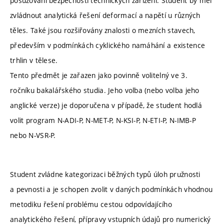
posuzování bezpečnosti technických zařízení. Student by měl
zvládnout analytická řešení deformací a napětí u různých
těles. Také jsou rozšiřovány znalosti o mezních stavech,
především v podmínkách cyklického namáhání a existence
trhlin v tělese.
Tento předmět je zařazen jako povinně volitelný ve 3.
ročníku bakalářského studia. Jeho volba (nebo volba jeho
anglické verze) je doporučena v případě, že student hodlá
volit program N-ADI-P, N-MET-P, N-KSI-P, N-ETI-P, N-IMB-P
nebo N-VSR-P.
Student zvládne kategorizaci běžných typů úloh pružnosti
a pevnosti a je schopen zvolit v daných podmínkách vhodnou
metodiku řešení problému cestou odpovídajícího
analytického řešení, přípravy vstupních údajů pro numerický