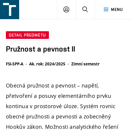
FSI
PŘIHLÁŠENÍ
HLEDAT
MENU
VUT
v
Brně
DETAIL PŘEDMĚTU
Pružnost a pevnost II
FSI-5PP-A
Ak. rok: 2024/2025
Zimní semestr
Obecná pružnost a pevnost – napětí,
přetvoření a posuvy elementárního prvku
kontinua v prostorové úloze. Systém rovnic
obecné pružnosti a pevnosti a zobecněný
Hookův zákon. Možnosti analytického řešení