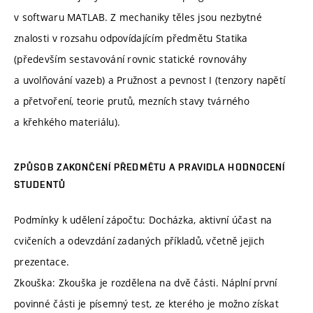
v softwaru MATLAB. Z mechaniky těles jsou nezbytné
znalosti v rozsahu odpovídajícím předmětu Statika
(především sestavování rovnic statické rovnováhy
a uvolňování vazeb) a Pružnost a pevnost I (tenzory napětí
a přetvoření, teorie prutů, mezních stavy tvárného
a křehkého materiálu).
ZPŮSOB ZAKONČENÍ PŘEDMĚTU A PRAVIDLA HODNOCENÍ
STUDENTŮ
Podmínky k udělení zápočtu: Docházka, aktivní účast na
cvičeních a odevzdání zadaných příkladů, včetně jejich
prezentace.
Zkouška: Zkouška je rozdělena na dvě části. Náplní první
povinné části je písemný test, ze kterého je možno získat