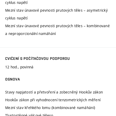
cyklus napětí
Mezní stav únavové pevnosti prutových těles – asymetrický
cyklus napětí
Mezní stav únavové pevnosti prutových těles – kombinované
a neproporcionální namáhání
CVIČENÍ S POČÍTAČOVOU PODPOROU
12 hod., povinná
OSNOVA
Stavy napjatostí a přetvoření a zobecněný Hookův zákon
Hookův zákon při vyhodnocení tenzometrických měření
Mezní stav křehkého lomu (kombinované namáhání)
Tlustostěnné válcové těleso