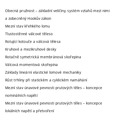
Obecná pružnost – základní veličiny, systém vztahů mezi nimi
a zobecněný Hookův zákon
Mezní stav křehkého lomu
Tlustostěnné válcové těleso
Rotující kotouče a válcová tělesa
Kruhové a mezikruhové desky
Rotačně symetrická membránová skořepina
Válcová momentová skořepina
Základy lineární elastické lomové mechaniky
Růst trhliny při statickém a cyklickém namáhání
Mezní stav únavové pevnosti prutových těles – koncepce
nominálních napětí
Mezní stav únavové pevnosti prutových těles – koncepce
lokálních napětí a přetvoření