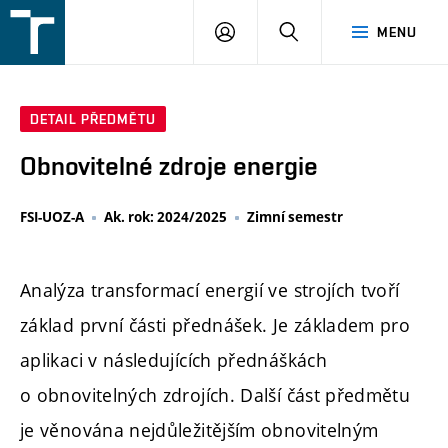
FSI
PŘIHLÁŠENÍ
HLEDAT
MENU
VUT
v
Brně
DETAIL PŘEDMĚTU
Obnovitelné zdroje energie
FSI-UOZ-A
Ak. rok: 2024/2025
Zimní semestr
Analýza transformací energií ve strojích tvoří
základ první části přednášek. Je základem pro
aplikaci v následujících přednáškách
o obnovitelných zdrojích. Další část předmětu
je věnována nejdůležitějším obnovitelným