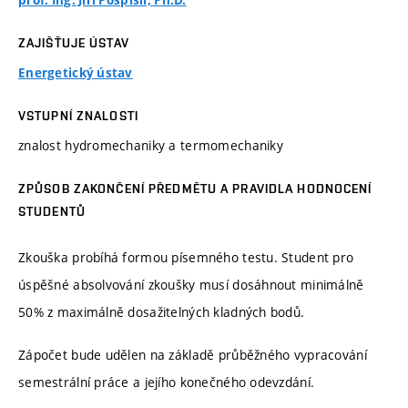
prof. Ing. Jiří Pospíšil, Ph.D.
ZAJIŠŤUJE ÚSTAV
Energetický ústav
VSTUPNÍ ZNALOSTI
znalost hydromechaniky a termomechaniky
ZPŮSOB ZAKONČENÍ PŘEDMĚTU A PRAVIDLA HODNOCENÍ
STUDENTŮ
Zkouška probíhá formou písemného testu. Student pro
úspěšné absolvování zkoušky musí dosáhnout minimálně
50% z maximálně dosažitelných kladných bodů.
Zápočet bude udělen na základě průběžného vypracování
semestrální práce a jejího konečného odevzdání.