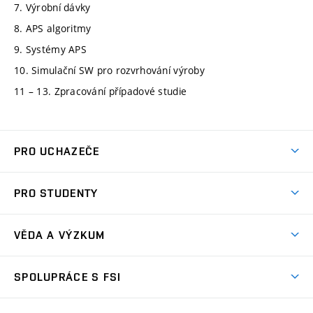
7. Výrobní dávky
8. APS algoritmy
9. Systémy APS
10. Simulační SW pro rozvrhování výroby
11 – 13. Zpracování případové studie
PRO UCHAZEČE
Studuj strojní inženýrství
PRO STUDENTY
Nabídka studia
Předměty
Ambasadoři studia
VĚDA A VÝZKUM
Studijní programy
Přijímačky
Věda a výzkum na FSI
Studijní předpisy
SPOLUPRÁCE S FSI
Zápisy
Úspěchy výzkumu
Časový plán studia
Často kladené dotazy
Firemní spolupráce