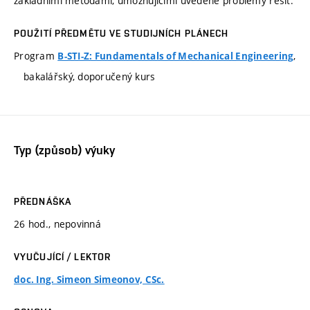
základními metodami, umožňujícími uvedené problémy řešit.
POUŽITÍ PŘEDMĚTU VE STUDIJNÍCH PLÁNECH
Program
,
B-STI-Z: Fundamentals of Mechanical Engineering
bakalářský, doporučený kurs
Typ (způsob) výuky
PŘEDNÁŠKA
26 hod., nepovinná
VYUČUJÍCÍ / LEKTOR
doc. Ing. Simeon Simeonov, CSc.