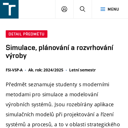
FSI
PŘIHLÁŠENÍ
HLEDAT
MENU
VUT
v
Brně
DETAIL PŘEDMĚTU
Simulace, plánování a rozvrhování
výroby
FSI-VSP-A
Ak. rok: 2024/2025
Letní semestr
Předmět seznamuje studenty s moderními
metodami pro simulace a modelování
výrobních systémů. Jsou rozebírány aplikace
simulačních modelů při projektování a řízení
systémů a procesů, a to v oblasti strategického