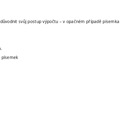
zdůvodnit svůj postup výpočtu – v opačném případě písemka
á.
ch písemek