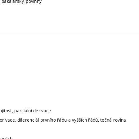
, bakalářský, povinný
itost, parciální derivace.
erivace, diferenciál prvního řádu a vyšších řádů, tečná rovina
ěnných.