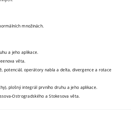
a normálních množinách.
ruhu a jeho aplikace.
reenova věta.
ě, potenciál, operátory nabla a delta, divergence a rotace
y), plošný integrál prvního druhu a jeho aplikace.
aussova-Ostrogradského a Stokesova věta.