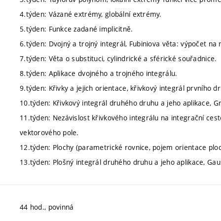
4.týden: Vázané extrémy, globální extrémy.
5.týden: Funkce zadané implicitně.
6.týden: Dvojný a trojný integrál, Fubiniova věta: výpočet n
7.týden: Věta o substituci, cylindrické a sférické souřadnice.
8.týden: Aplikace dvojného a trojného integrálu.
9.týden: Křivky a jejich orientace, křivkový integrál prvního d
10.týden: Křivkový integrál druhého druhu a jeho aplikace, G
11.týden: Nezávislost křivkového integrálu na integrační cest
vektorového pole.
12.týden: Plochy (parametrické rovnice, pojem orientace ploch
13.týden: Plošný integrál druhého druhu a jeho aplikace, G
44 hod., povinná