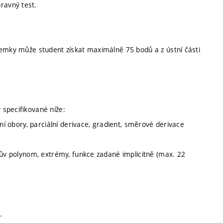
ravný test.
semky může student získat maximálně 75 bodů a z ústní části
specifikované níže:
ční obory, parciální derivace, gradient, směrové derivace
rův polynom, extrémy, funkce zadané implicitně (max. 22
.