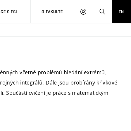
CE S FSI
O FAKULTĚ
EN
PŘIHLÁŠENÍ
HLEDAT
roměnných včetně problémů hledání extrémů,
 trojných integrálů. Dále jsou probírány křivkové
li. Součástí cvičení je práce s matematickým