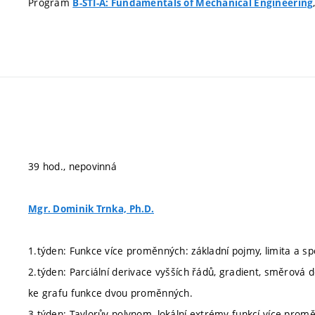
Program
B-STI-A: Fundamentals of Mechanical Engineering
39 hod., nepovinná
Mgr. Dominik Trnka, Ph.D.
1.týden: Funkce více proměnných: základní pojmy, limita a spoj
2.týden: Parciální derivace vyšších řádů, gradient, směrová d
ke grafu funkce dvou proměnných.
3.týden: Taylorův polynom, lokální extrémy funkcí více prom