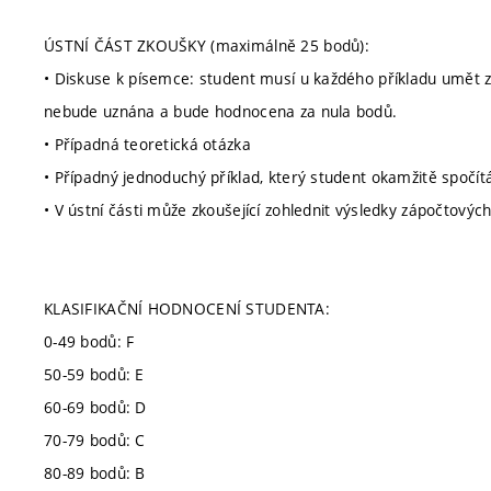
ÚSTNÍ ČÁST ZKOUŠKY (maximálně 25 bodů):
• Diskuse k písemce: student musí u každého příkladu umět 
nebude uznána a bude hodnocena za nula bodů.
• Případná teoretická otázka
• Případný jednoduchý příklad, který student okamžitě spočít
• V ústní části může zkoušející zohlednit výsledky zápočtový
KLASIFIKAČNÍ HODNOCENÍ STUDENTA:
0-49 bodů: F
50-59 bodů: E
60-69 bodů: D
70-79 bodů: C
80-89 bodů: B