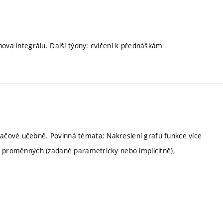
nova integrálu. Další týdny: cvičení k přednáškám
ačové učebně. Povinná témata: Nakreslení grafu funkce více
e proměnných (zadané parametricky nebo implicitně),