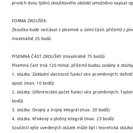
prvních dvou týdnů zkouškového období umožněno napsat op
FORMA ZKOUŠEK:
Zkouška bude sestávat z písemné a ústní části, přičemž z pí
maximálně 25 bodů
PÍSEMNÁ ČÁST ZKOUŠKY (maximálně 75 bodů)
Písemná část trvá 120 minut, přičemž budou zadány 4 otázky 
1. otázka: Základní vlastnosti funkcí více proměnných: defini
apod. (max. 10 bodů)
2. otázka: Diferenciální počet funkcí více proměnných: Taylo
bodů)
3. otázka: Dvojný a trojný integrál (max. 20 bodů)
4. otázka: Křivkový a plošný integrál (max. 23 bodů)
Součástí výše uvedených otázek může být i teoretická otázka