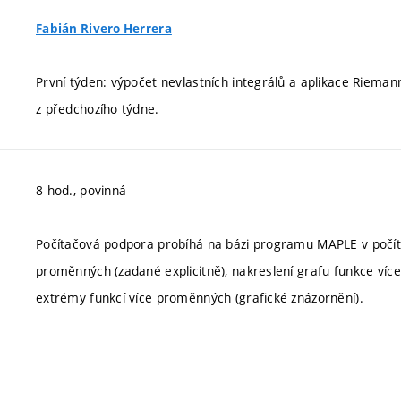
Fabián Rivero Herrera
První týden: výpočet nevlastních integrálů a aplikace Rieman
z předchozího týdne.
8 hod., povinná
Počítačová podpora probíhá na bázi programu MAPLE v počít
proměnných (zadané explicitně), nakreslení grafu funkce víc
extrémy funkcí více proměnných (grafické znázornění).