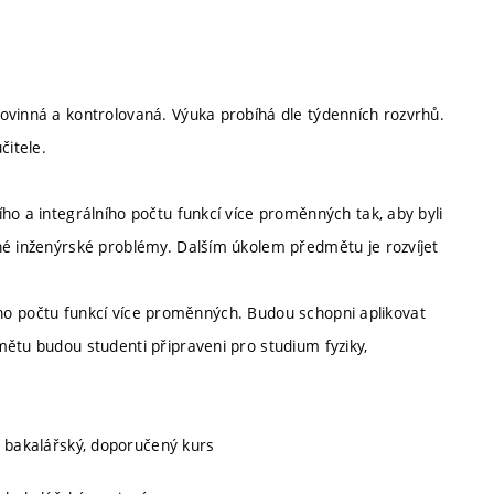
ovinná a kontrolovaná. Výuka probíhá dle týdenních rozvrhů.
itele.
ho a integrálního počtu funkcí více proměnných tak, aby byli
né inženýrské problémy. Dalším úkolem předmětu je rozvíjet
lního počtu funkcí více proměnných. Budou schopni aplikovat
mětu budou studenti připraveni pro studium fyziky,
, bakalářský, doporučený kurs