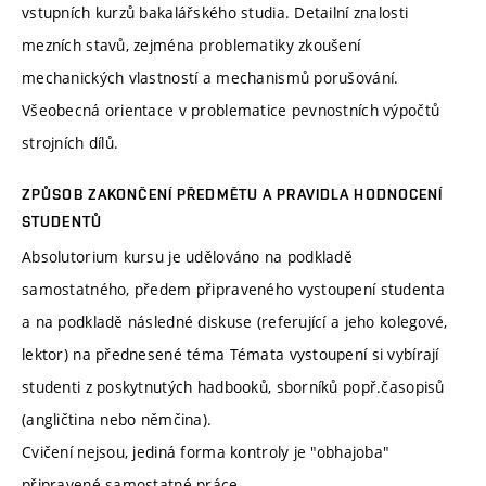
vstupních kurzů bakalářského studia. Detailní znalosti
mezních stavů, zejména problematiky zkoušení
mechanických vlastností a mechanismů porušování.
Všeobecná orientace v problematice pevnostních výpočtů
strojních dílů.
ZPŮSOB ZAKONČENÍ PŘEDMĚTU A PRAVIDLA HODNOCENÍ
STUDENTŮ
Absolutorium kursu je udělováno na podkladě
samostatného, předem připraveného vystoupení studenta
a na podkladě následné diskuse (referující a jeho kolegové,
lektor) na přednesené téma Témata vystoupení si vybírají
studenti z poskytnutých hadbooků, sborníků popř.časopisů
(angličtina nebo němčina).
Cvičení nejsou, jediná forma kontroly je "obhajoba"
připravené samostatné práce.