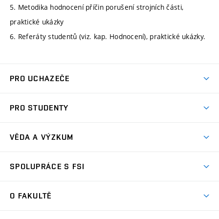
5. Metodika hodnocení příčin porušení strojních části,
praktické ukázky
6. Referáty studentů (viz. kap. Hodnocení), praktické ukázky.
PRO UCHAZEČE
Studuj strojní inženýrství
PRO STUDENTY
Nabídka studia
Předměty
Ambasadoři studia
VĚDA A VÝZKUM
Studijní programy
Přijímačky
Věda a výzkum na FSI
Studijní předpisy
SPOLUPRÁCE S FSI
Zápisy
Úspěchy výzkumu
Časový plán studia
Často kladené dotazy
Firemní spolupráce
Oblasti výzkumu
O FAKULTĚ
Pro prváky
Dny otevřených dveří
Partnerství ve výzkumu
Centra výzkumu
Studium a stáže v zahraničí
Aktuality
Mobilní aplikace