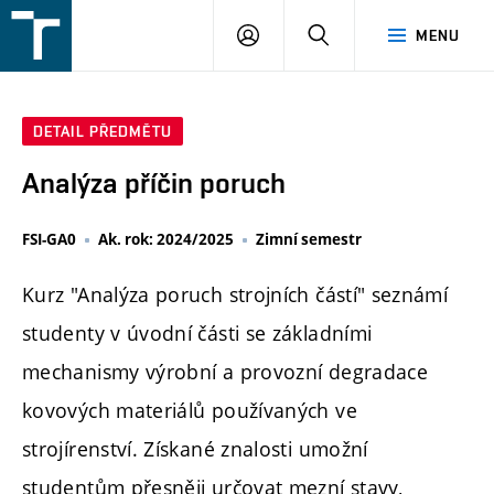
FSI
PŘIHLÁŠENÍ
HLEDAT
MENU
VUT
v
Brně
DETAIL PŘEDMĚTU
Analýza příčin poruch
FSI-GA0
Ak. rok: 2024/2025
Zimní semestr
Kurz "Analýza poruch strojních částí" seznámí
studenty v úvodní části se základními
mechanismy výrobní a provozní degradace
kovových materiálů používaných ve
strojírenství. Získané znalosti umožní
studentům přesněji určovat mezní stavy,