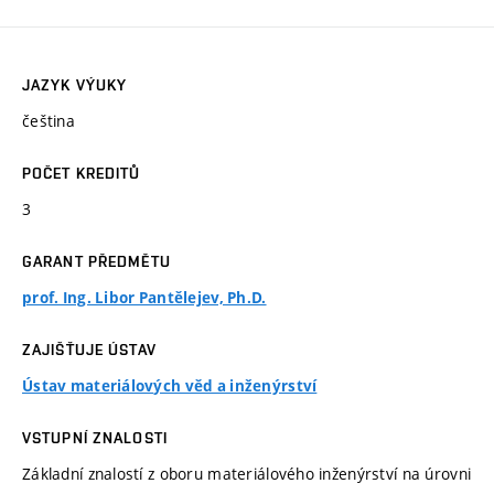
JAZYK VÝUKY
čeština
POČET KREDITŮ
3
GARANT PŘEDMĚTU
prof. Ing. Libor Pantělejev, Ph.D.
ZAJIŠŤUJE ÚSTAV
Ústav materiálových věd a inženýrství
VSTUPNÍ ZNALOSTI
Základní znalostí z oboru materiálového inženýrství na úrovni