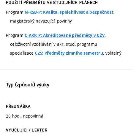
POUŽITÍ PŘEDMĚTU VE STUDIJNÍCH PLÁNECH
Program
,
N-KSB-P: Kvalita, spolehlivost a bezpečnost
magisterský navazující, povinný
Program
,
C-AKR-P: Akreditované předměty v CŽV
celoživotní vzdělávání v akr. stud. programu
specializace
, volitelný
CZS: Předměty zimního semestru
Typ (způsob) výuky
PŘEDNÁŠKA
26 hod., nepovinná
VYUČUJÍCÍ / LEKTOR