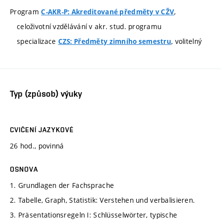
Program
,
C-AKR-P: Akreditované předměty v CŽV
celoživotní vzdělávání v akr. stud. programu
specializace
, volitelný
CZS: Předměty zimního semestru
Typ (způsob) výuky
CVIČENÍ JAZYKOVÉ
26 hod., povinná
OSNOVA
1. Grundlagen der Fachsprache
2. Tabelle, Graph, Statistik: Verstehen und verbalisieren.
3. Präsentationsregeln I: Schlüsselwörter, typische