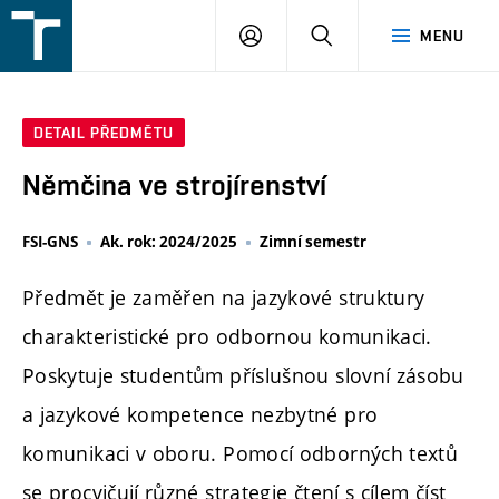
FSI
PŘIHLÁŠENÍ
HLEDAT
MENU
VUT
v
Brně
DETAIL PŘEDMĚTU
Němčina ve strojírenství
FSI-GNS
Ak. rok: 2024/2025
Zimní semestr
Předmět je zaměřen na jazykové struktury
charakteristické pro odbornou komunikaci.
Poskytuje studentům příslušnou slovní zásobu
a jazykové kompetence nezbytné pro
komunikaci v oboru. Pomocí odborných textů
se procvičují různé strategie čtení s cílem číst