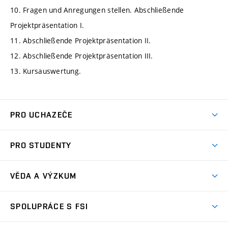
10. Fragen und Anregungen stellen. Abschließende
Projektpräsentation I.
11. Abschließende Projektpräsentation II.
12. Abschließende Projektpräsentation III.
13. Kursauswertung.
PRO UCHAZEČE
Studuj strojní inženýrství
PRO STUDENTY
Nabídka studia
Předměty
Ambasadoři studia
VĚDA A VÝZKUM
Studijní programy
Přijímačky
Věda a výzkum na FSI
Studijní předpisy
SPOLUPRÁCE S FSI
Zápisy
Úspěchy výzkumu
Časový plán studia
Často kladené dotazy
Firemní spolupráce