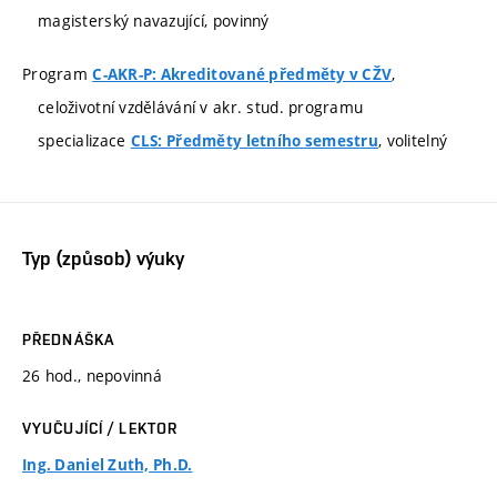
magisterský navazující, povinný
Program
,
C-AKR-P: Akreditované předměty v CŽV
celoživotní vzdělávání v akr. stud. programu
specializace
, volitelný
CLS: Předměty letního semestru
Typ (způsob) výuky
PŘEDNÁŠKA
26 hod., nepovinná
VYUČUJÍCÍ / LEKTOR
Ing. Daniel Zuth, Ph.D.