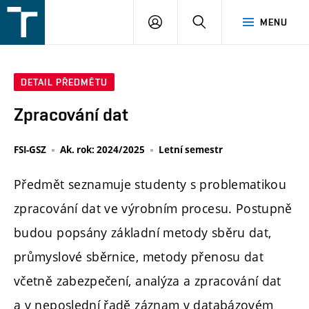
FSI
PŘIHLÁŠENÍ
HLEDAT
MENU
VUT
v
Brně
DETAIL PŘEDMĚTU
Zpracování dat
FSI-GSZ
Ak. rok: 2024/2025
Letní semestr
Předmět seznamuje studenty s problematikou
zpracování dat ve výrobním procesu. Postupně
budou popsány základní metody sběru dat,
průmyslové sběrnice, metody přenosu dat
včetně zabezpečení, analýza a zpracování dat
a v neposlední řadě záznam v databázovém