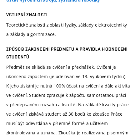
Ústav výrobních strojů, systémů a robotiky
VSTUPNÍ ZNALOSTI
Teoretické znalosti z oblasti fyziky, základy elektrotechniky
a základy algoritmizace.
ZPŮSOB ZAKONČENÍ PŘEDMĚTU A PRAVIDLA HODNOCENÍ
STUDENTŮ
Předmět se skládá ze cvičení a přednášek. Cvičení je
ukončeno zápočtem (je udělován ve 13. výukovém týdnu).
K jeho získání je nutná 100% účast na cvičení a dále aktivita
ve cvičení. Student zpracuje k zápočtu samostatnou práci
v předepsaném rozsahu a kvalitě. Na základě kvality práce
ve cvičení, získává student až 30 bodů ke zkoušce Práce
musí být odevzdána v písemné formě a učitelem
zkontrolována a uznána. Zkouška je realizována písemným