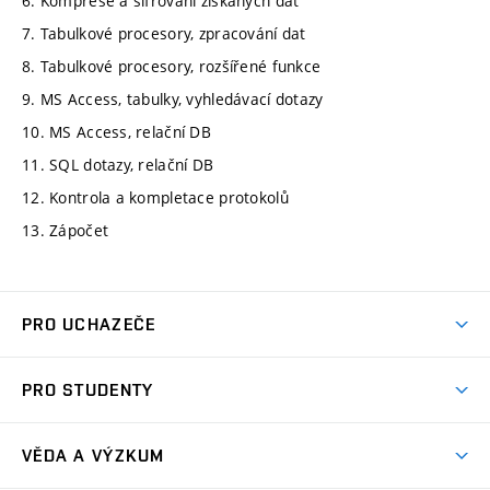
6. Komprese a šifrování získaných dat
7. Tabulkové procesory, zpracování dat
8. Tabulkové procesory, rozšířené funkce
9. MS Access, tabulky, vyhledávací dotazy
10. MS Access, relační DB
11. SQL dotazy, relační DB
12. Kontrola a kompletace protokolů
13. Zápočet
PRO UCHAZEČE
Studuj strojní inženýrství
PRO STUDENTY
Nabídka studia
Předměty
Ambasadoři studia
VĚDA A VÝZKUM
Studijní programy
Přijímačky