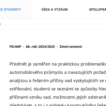
RO STUDENTY
VĚDA A VÝZKUM
SPOLUPRÁ
U
FSI-HAP
Ak. rok: 2024/2025
Zimní semestr
Předmět je zaměřen na praktickou problematiku
automobilového průmyslu a navazujících požada
analýzou a řešením příčiny vad vyskytujících s
vstřikování, studenti se seznámí se způsoby hl
příčinami vzniku vad, možnostmi jejich odstran
předcházet, a to i z pohledu konstrukčního řeš