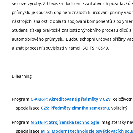
sériové výroby. Z hlediska dodržení kvalitativních požadavků
průmyslu je součástí doplnění znalostí k určování příčiny vad 
nástrojích, znalosti z oblasti spojování komponentů z polymern
Studenti získají praktické znalosti z výrobního procesu dílců z
automobilového průmyslu. Budou schopni určovat příčiny vad vý
a znát procesní souvislosti v rámci ISO TS 16949.
E-learning
Program
, celoživot
C-AKR-P: Akreditované předměty v CŽV
specializace
, volitelný
CZS: Předměty zimního semestru
Program
, magisterský nav
N-STG-P: Strojírenská technologie
specializace
MTS: Moderní technologie osvětlovacích sou