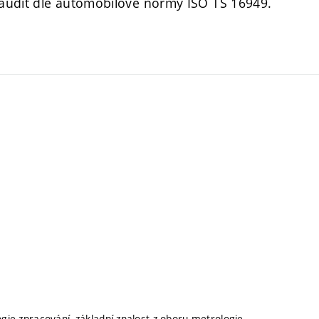
í audit dle automobilové normy ISO TS 16949.
ogie zpracování, základní znalost z oboru metrologie,