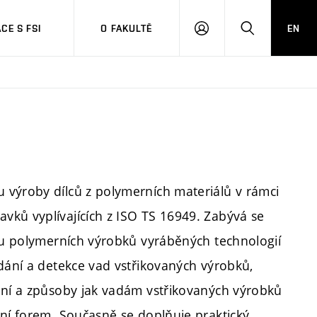
CE S FSI
O FAKULTĚ
EN
PŘIHLÁŠENÍ
HLEDAT
 výroby dílců z polymerních materiálů v rámci
vků vyplívajících z ISO TS 16949. Zabývá se
e u polymerních výrobků vyráběných technologií
edání a detekce vad vstřikovaných výrobků,
ění a způsoby jak vadám vstřikovaných výrobků
ení forem. Současně se doplňuje praktický