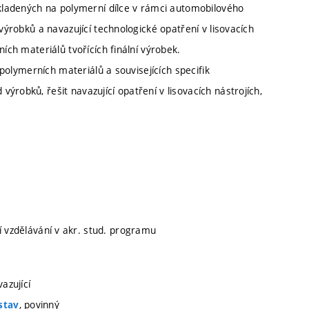
 kladených na polymerní dílce v rámci automobilového
výrobků a navazující technologické opatření v lisovacích
ích materiálů tvořících finální výrobek.
 polymerních materiálů a souvisejících specifik
robků, řešit navazující opatření v lisovacích nástrojích,
ní vzdělávání v akr. stud. programu
azující
, povinný
stav