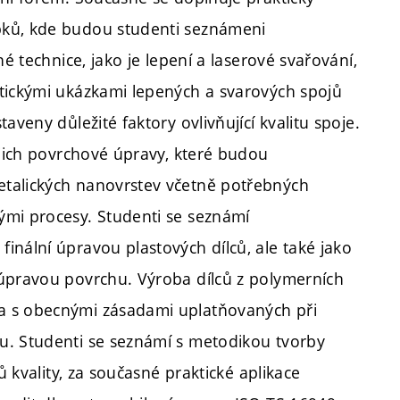
bků, kde budou studenti seznámeni
né technice, jako je lepení a laserové svařování,
ktickými ukázkami lepených a svarových spojů
aveny důležité faktory ovlivňující kvalitu spoje.
ejich povrchové úpravy, které budou
etalických nanovrstev včetně potřebných
ými procesy. Studenti se seznámí
inální úpravou plastových dílců, ale také jako
 úpravou povrchu. Výroba dílců z polymerních
a s obecnými zásadami uplatňovaných při
u. Studenti se seznámí s metodikou tvorby
ů kvality, za současné praktické aplikace