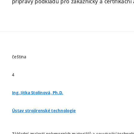
přípravy podkladů pro zákaznický a certifikačn
čeština
4
Ing. Jitka Stolínová, Ph.D.
Ústav strojírenské technologie
Základní znalosti polymerních materiálů a související technol