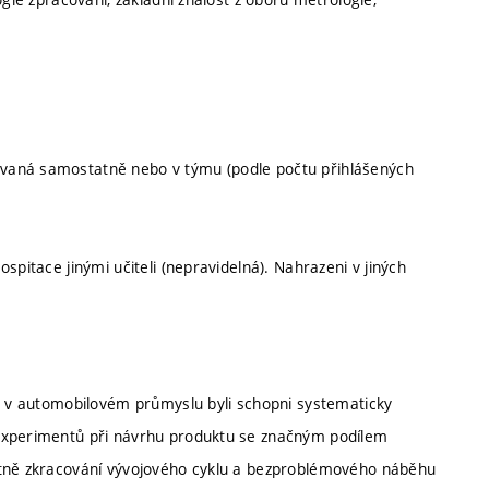
vaná samostatně nebo v týmu (podle počtu přihlášených
spitace jinými učiteli (nepravidelná). Nahrazeni v jiných
té v automobilovém průmyslu byli schopni systematicky
 experimentů při návrhu produktu se značným podílem
etně zkracování vývojového cyklu a bezproblémového náběhu