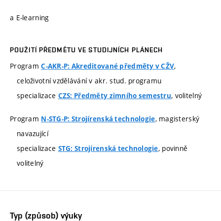
a E-learning
POUŽITÍ PŘEDMĚTU VE STUDIJNÍCH PLÁNECH
Program
,
C-AKR-P: Akreditované předměty v CŽV
celoživotní vzdělávání v akr. stud. programu
specializace
, volitelný
CZS: Předměty zimního semestru
Program
, magisterský
N-STG-P: Strojírenská technologie
navazující
specializace
, povinně
STG: Strojírenská technologie
volitelný
Typ (způsob) výuky