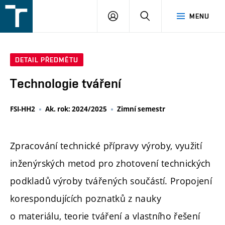
FSI
PŘIHLÁŠENÍ
HLEDAT
MENU
VUT
v
Brně
DETAIL PŘEDMĚTU
Technologie tváření
FSI-HH2
Ak. rok: 2024/2025
Zimní semestr
Zpracování technické přípravy výroby, využití
inženýrských metod pro zhotovení technických
podkladů výroby tvářených součástí. Propojení
korespondujících poznatků z nauky
o materiálu, teorie tváření a vlastního řešení