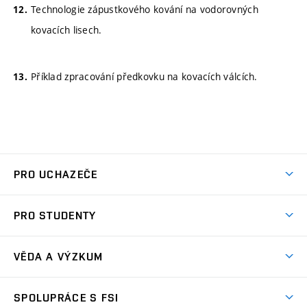
Technologie zápustkového kování na vodorovných
kovacích lisech.
Příklad zpracování předkovku na kovacích válcích.
PRO UCHAZEČE
Studuj strojní inženýrství
PRO STUDENTY
Nabídka studia
Předměty
Ambasadoři studia
VĚDA A VÝZKUM
Studijní programy
Přijímačky
Věda a výzkum na FSI
Studijní předpisy
SPOLUPRÁCE S FSI
Zápisy