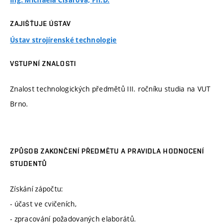
Ing. Michaela Císařová, Ph.D.
ZAJIŠŤUJE ÚSTAV
Ústav strojírenské technologie
VSTUPNÍ ZNALOSTI
Znalost technologických předmětů III. ročníku studia na VUT
Brno.
ZPŮSOB ZAKONČENÍ PŘEDMĚTU A PRAVIDLA HODNOCENÍ
STUDENTŮ
Získání zápočtu:
- účast ve cvičeních,
- zpracování požadovaných elaborátů.