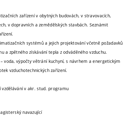
tizačních zařízení v obytných budovách, v stravovacích,
zech, v dopravních a zemědělských stavbách. Seznámit
řízení.
 klimatizačních systémů a jejich projektování včetně požadavků
hu a zpětného získávání tepla z odváděného vzduchu.
 – voda, výpočty větrání kuchyní, s návrhem a energetickým
ek vzduchotechnických zařízení.
ní vzdělávání v akr. stud. programu
magisterský navazující