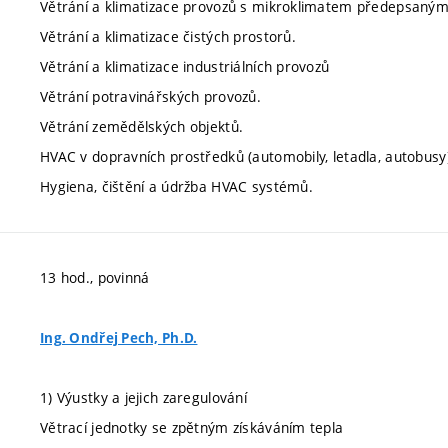
Větrání a klimatizace provozů s mikroklimatem předepsaným 
Větrání a klimatizace čistých prostorů.
Větrání a klimatizace industriálních provozů
Větrání potravinářských provozů.
Větrání zemědělských objektů.
HVAC v dopravních prostředků (automobily, letadla, autobusy
Hygiena, čištění a údržba HVAC systémů.
13 hod., povinná
Ing. Ondřej Pech, Ph.D.
1) Výustky a jejich zaregulování
Větrací jednotky se zpětným získáváním tepla