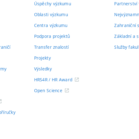
Úspěchy výzkumu
Partnerství
Oblasti výzkumu
Nejvýznamně
Centra výzkumu
Zahraniční 
Podpora projektů
Základní a s
aničí
Transfer znalostí
Služby fakul
Projekty
týmy
Výsledky
HRS4R / HR Award
Open Science
příručky