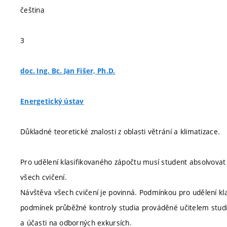
čeština
3
doc. Ing. Bc. Jan Fišer, Ph.D.
Energetický ústav
Důkladné teoretické znalosti z oblasti větrání a klimatizace.
Pro udělení klasifikovaného zápočtu musí student absolvovat
všech cvičení.
Návštěva všech cvičení je povinná. Podmínkou pro udělení klas
podmínek průběžné kontroly studia prováděné učitelem studij
a účasti na odborných exkursích.