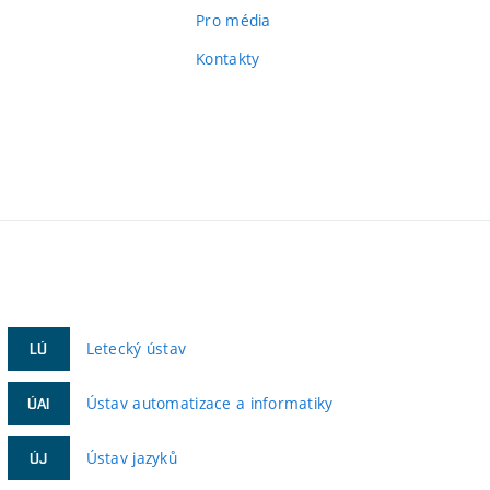
Pro média
Kontakty
Letecký ústav
LÚ
Ústav automatizace a informatiky
ÚAI
Ústav jazyků
ÚJ