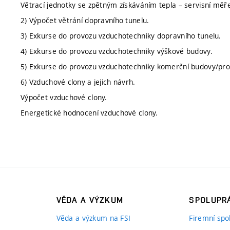
Větrací jednotky se zpětným získáváním tepla – servisní měře
2) Výpočet větrání dopravního tunelu.
3) Exkurse do provozu vzduchotechniky dopravního tunelu.
4) Exkurse do provozu vzduchotechniky výškové budovy.
5) Exkurse do provozu vzduchotechniky komerční budovy/pr
6) Vzduchové clony a jejich návrh.
Výpočet vzduchové clony.
Energetické hodnocení vzduchové clony.
VĚDA A VÝZKUM
SPOLUPRÁ
Věda a výzkum na FSI
Firemní spo