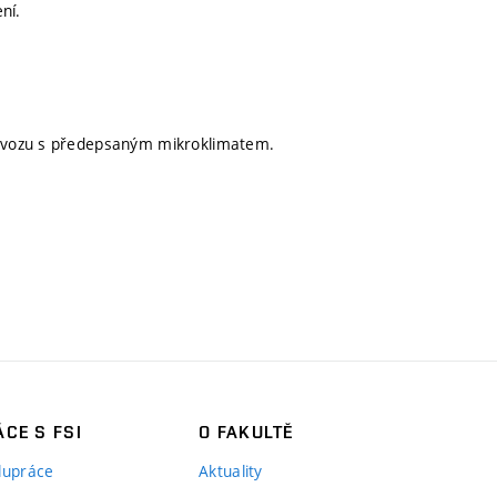
ní.
ovozu s předepsaným mikroklimatem.
CE S FSI
O FAKULTĚ
lupráce
Aktuality