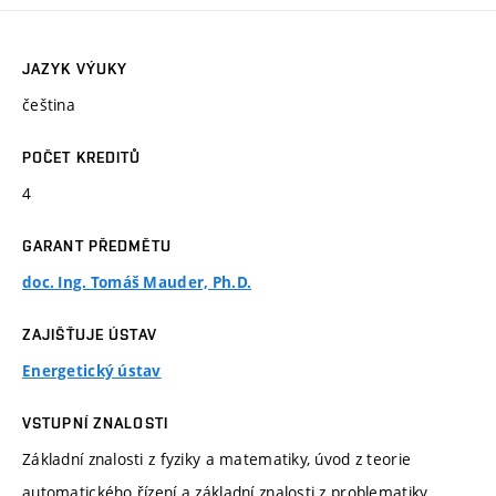
JAZYK VÝUKY
čeština
POČET KREDITŮ
4
GARANT PŘEDMĚTU
doc. Ing. Tomáš Mauder, Ph.D.
ZAJIŠŤUJE ÚSTAV
Energetický ústav
VSTUPNÍ ZNALOSTI
Základní znalosti z fyziky a matematiky, úvod z teorie
automatického řízení a základní znalosti z problematiky