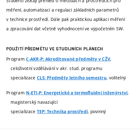
Studenti získají přehled o metodách a prostředcích pro
měření, automatizaci a regulaci základních parametrů
v technice prostředí. Dále pak praktickou aplikaci měření
a zpracování dat včetně vyhodnocení ve výpočetním SW.
POUŽITÍ PŘEDMĚTU VE STUDIJNÍCH PLÁNECH
Program
,
C-AKR-P: Akreditované předměty v CŽV
celoživotní vzdělávání v akr. stud. programu
specializace
, volitelný
CLS: Předměty letního semestru
Program
,
N-ETI-P: Energetické a termofluidní inženýrství
magisterský navazující
specializace
, povinný
TEP: Technika prostředí