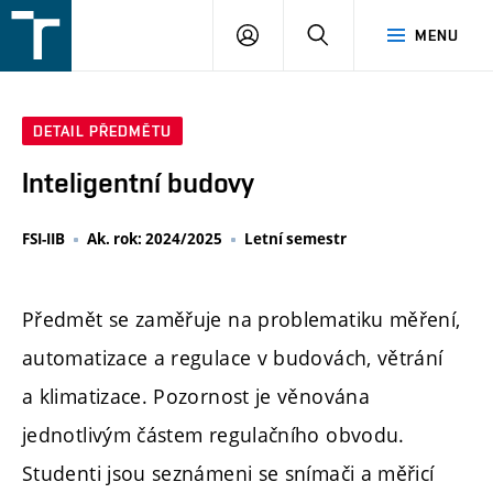
FSI
PŘIHLÁŠENÍ
HLEDAT
MENU
VUT
v
Brně
DETAIL PŘEDMĚTU
Inteligentní budovy
FSI-IIB
Ak. rok: 2024/2025
Letní semestr
Předmět se zaměřuje na problematiku měření,
automatizace a regulace v budovách, větrání
a klimatizace. Pozornost je věnována
jednotlivým částem regulačního obvodu.
Studenti jsou seznámeni se snímači a měřicí