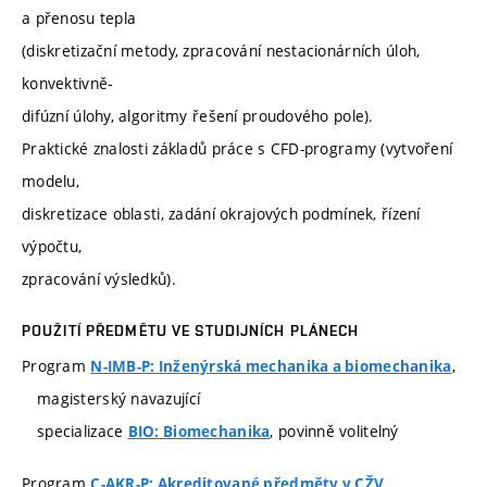
a přenosu tepla
(diskretizační metody, zpracování nestacionárních úloh,
konvektivně-
difúzní úlohy, algoritmy řešení proudového pole).
Praktické znalosti základů práce s CFD-programy (vytvoření
modelu,
diskretizace oblasti, zadání okrajových podmínek, řízení
výpočtu,
zpracování výsledků).
POUŽITÍ PŘEDMĚTU VE STUDIJNÍCH PLÁNECH
Program
,
N-IMB-P: Inženýrská mechanika a biomechanika
magisterský navazující
specializace
, povinně volitelný
BIO: Biomechanika
Program
,
C-AKR-P: Akreditované předměty v CŽV