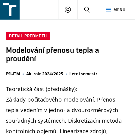
FSI
PŘIHLÁŠENÍ
HLEDAT
MENU
VUT
v
Brně
DETAIL PŘEDMĚTU
Modelování přenosu tepla a
proudění
FSI-ITM
Ak. rok: 2024/2025
Letní semestr
Teoretická část (přednášky):
Základy počítačového modelování. Přenos
tepla vedením v jedno- a dvourozměrových
souřadných systémech. Diskretizační metoda
kontrolních objemů. Linearizace zdrojů,