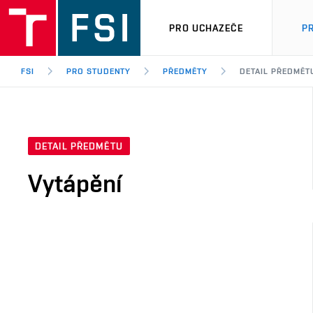
PRO UCHAZEČE
P
FSI
PRO STUDENTY
PŘEDMĚTY
DETAIL PŘEDMĚT
DETAIL PŘEDMĚTU
Vytápění