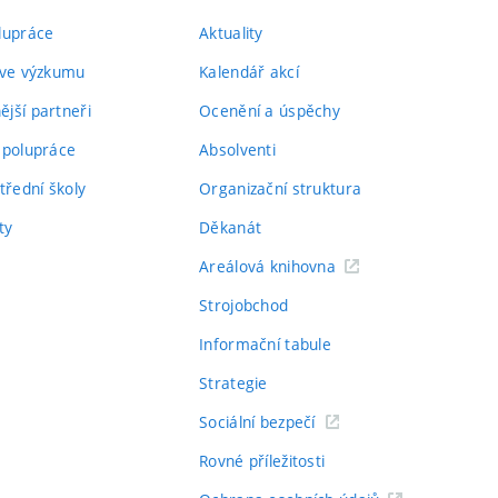
lupráce
Aktuality
 ve výzkumu
Kalendář akcí
jší partneři
Ocenění a úspěchy
spolupráce
Absolventi
třední školy
Organizační struktura
ty
Děkanát
Areálová knihovna
Strojobchod
Informační tabule
Strategie
Sociální bezpečí
Rovné příležitosti