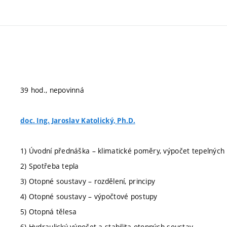
39 hod., nepovinná
doc. Ing. Jaroslav Katolický, Ph.D.
1) Úvodní přednáška – klimatické poměry, výpočet tepelných 
2) Spotřeba tepla
3) Otopné soustavy – rozdělení, principy
4) Otopné soustavy – výpočtové postupy
5) Otopná tělesa
6) Hydraulický výpočet a stabilita otopných soustav