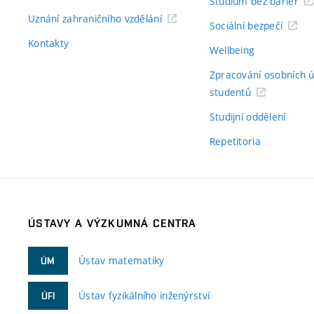
Studium bez bariér
Uznání zahraničního vzdělání
Sociální bezpečí
Kontakty
Wellbeing
Zpracování osobních 
studentů
Studijní oddělení
Repetitoria
ÚSTAVY A VÝZKUMNÁ CENTRA
Ústav matematiky
ÚM
Ústav fyzikálního inženýrství
ÚFI