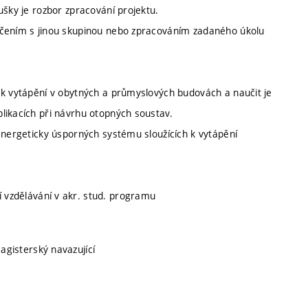
ušky je rozbor zpracování projektu.
ičením s jinou skupinou nebo zpracováním zadaného úkolu
 k vytápění v obytných a průmyslových budovách a naučit je
likacích při návrhu otopných soustav.
energeticky úsporných systému sloužících k vytápění
ní vzdělávání v akr. stud. programu
magisterský navazující