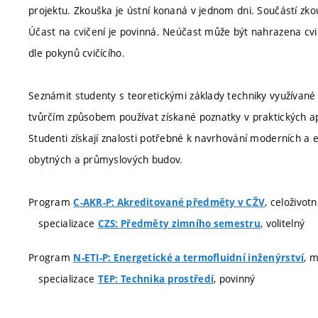
projektu. Zkouška je ústní konaná v jednom dni. Součástí zko
Účast na cvičení je povinná. Neúčast může být nahrazena cv
dle pokynů cvičícího.
Seznámit studenty s teoretickými základy techniky využívané
tvůrčím způsobem používat získané poznatky v praktických ap
Studenti získají znalosti potřebné k navrhování moderních a 
obytných a průmyslových budov.
Program
, celoživot
C-AKR-P: Akreditované předměty v CŽV
specializace
, volitelný
CZS: Předměty zimního semestru
Program
, 
N-ETI-P: Energetické a termofluidní inženýrství
specializace
, povinný
TEP: Technika prostředí