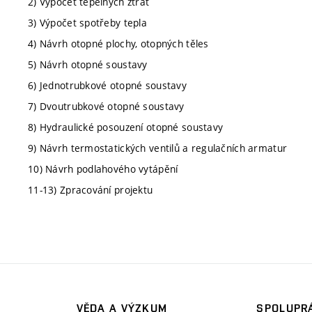
2) Výpočet tepelných ztrát
3) Výpočet spotřeby tepla
4) Návrh otopné plochy, otopných těles
5) Návrh otopné soustavy
6) Jednotrubkové otopné soustavy
7) Dvoutrubkové otopné soustavy
8) Hydraulické posouzení otopné soustavy
9) Návrh termostatických ventilů a regulačních armatur
10) Návrh podlahového vytápění
11-13) Zpracování projektu
VĚDA A VÝZKUM
SPOLUPRÁ