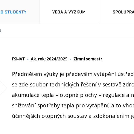
RO STUDENTY
VĚDA A VÝZKUM
SPOLUPRÁ
U
FSI-IVT
Ak. rok: 2024/2025
Zimní semestr
Předmětem výuky je především vytápění ústřední
se zde soubor technických řešení v sestavě zd
akumulace tepla – otopné plochy – regulace a m
snižování spotřeby tepla pro vytápění, a to vh
účinnějších otopných soustav a zdokonalením je