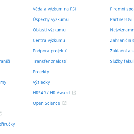
Věda a výzkum na FSI
Firemní spo
Úspěchy výzkumu
Partnerství
Oblasti výzkumu
Nejvýznamně
Centra výzkumu
Zahraniční 
Podpora projektů
Základní a s
aničí
Transfer znalostí
Služby fakul
Projekty
týmy
Výsledky
HRS4R / HR Award
Open Science
příručky