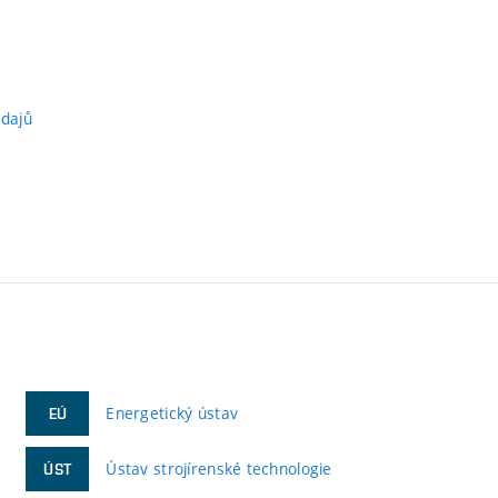
údajů
Energetický ústav
EÚ
Ústav strojírenské technologie
ÚST