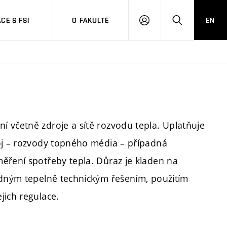
CE S FSI
O FAKULTĚ
EN
PŘIHLÁŠENÍ
HLEDAT
 včetně zdroje a sítě rozvodu tepla. Uplatňuje
roj – rozvody topného média – případná
ěření spotřeby tepla. Důraz je kladen na
odným tepelně technickým řešením, použitím
jich regulace.