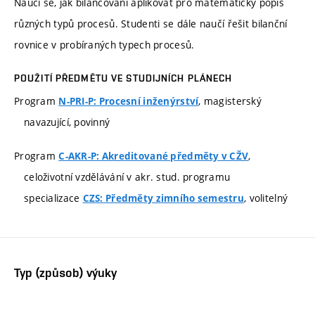
Naučí se, jak bilancování aplikovat pro matematický popis
různých typů procesů. Studenti se dále naučí řešit bilanční
rovnice v probíraných typech procesů.
POUŽITÍ PŘEDMĚTU VE STUDIJNÍCH PLÁNECH
Program
, magisterský
N-PRI-P: Procesní inženýrství
navazující, povinný
Program
,
C-AKR-P: Akreditované předměty v CŽV
celoživotní vzdělávání v akr. stud. programu
specializace
, volitelný
CZS: Předměty zimního semestru
Typ (způsob) výuky