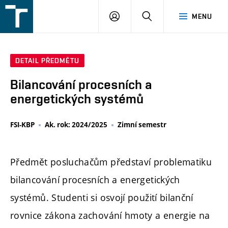
FSI
PŘIHLÁŠENÍ
HLEDAT
MENU
VUT
v
Brně
DETAIL PŘEDMĚTU
Bilancování procesních a
energetických systémů
FSI-KBP
Ak. rok: 2024/2025
Zimní semestr
Předmět posluchačům představí problematiku
bilancování procesních a energetických
systémů. Studenti si osvojí použití bilanční
rovnice zákona zachování hmoty a energie na