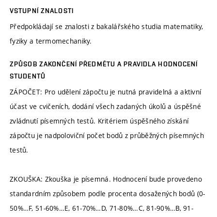
VSTUPNÍ ZNALOSTI
Předpokládají se znalosti z bakalářského studia matematiky,
fyziky a termomechaniky.
ZPŮSOB ZAKONČENÍ PŘEDMĚTU A PRAVIDLA HODNOCENÍ
STUDENTŮ
ZÁPOČET: Pro udělení zápočtu je nutná pravidelná a aktivní
účast ve cvičeních, dodání všech zadaných úkolů a úspěšné
zvládnutí písemných testů. Kritériem úspěšného získání
zápočtu je nadpoloviční počet bodů z průběžných písemných
testů.
ZKOUŠKA: Zkouška je písemná. Hodnocení bude provedeno
standardním způsobem podle procenta dosažených bodů (0-
50%…F, 51-60%…E, 61-70%…D, 71-80%…C, 81-90%…B, 91-