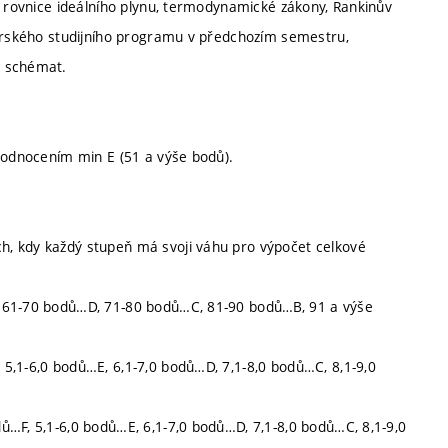
é rovnice ideálního plynu, termodynamické zákony, Rankinův
terského studijního programu v předchozím semestru,
h schémat.
 hodnocením min E (51 a výše bodů).
h, kdy každý stupeň má svoji váhu pro výpočet celkové
, 61-70 bodů…D, 71-80 bodů…C, 81-90 bodů…B, 91 a výše
5,1-6,0 bodů…E, 6,1-7,0 bodů…D, 7,1-8,0 bodů…C, 8,1-9,0
ů…F, 5,1-6,0 bodů…E, 6,1-7,0 bodů…D, 7,1-8,0 bodů…C, 8,1-9,0