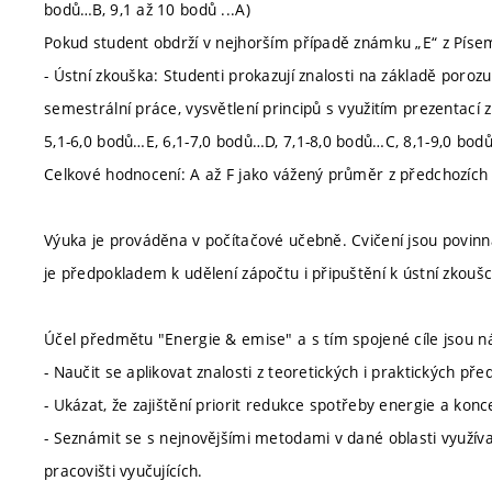
bodů…B, 9,1 až 10 bodů ...A)
Pokud student obdrží v nejhorším případě známku „E“ z Písem
- Ústní zkouška: Studenti prokazují znalosti na základě por
semestrální práce, vysvětlení principů s využitím prezentací
5,1-6,0 bodů…E, 6,1-7,0 bodů…D, 7,1-8,0 bodů…C, 8,1-9,0 bodů…
Celkové hodnocení: A až F jako vážený průměr z předchozích 
Výuka je prováděna v počítačové učebně. Cvičení jsou povin
je předpokladem k udělení zápočtu i připuštění k ústní zkoušc
Účel předmětu "Energie & emise" a s tím spojené cíle jsou ná
- Naučit se aplikovat znalosti z teoretických i praktických p
- Ukázat, že zajištění priorit redukce spotřeby energie a ko
- Seznámit se s nejnovějšími metodami v dané oblasti využíva
pracovišti vyučujících.