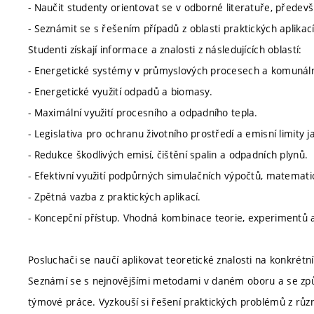
- Naučit studenty orientovat se v odborné literatuře, předevš
- Seznámit se s řešením případů z oblasti praktických aplikací
Studenti získají informace a znalosti z následujících oblastí:
- Energetické systémy v průmyslových procesech a komunáln
- Energetické využití odpadů a biomasy.
- Maximální využití procesního a odpadního tepla.
- Legislativa pro ochranu životního prostředí a emisní limity j
- Redukce škodlivých emisí, čištění spalin a odpadních plynů.
- Efektivní využití podpůrných simulačních výpočtů, matema
- Zpětná vazba z praktických aplikací.
- Koncepční přístup. Vhodná kombinace teorie, experimentů 
Posluchači se naučí aplikovat teoretické znalosti na konkrétn
Seznámí se s nejnovějšími metodami v daném oboru a se způso
týmové práce. Vyzkouší si řešení praktických problémů z růz