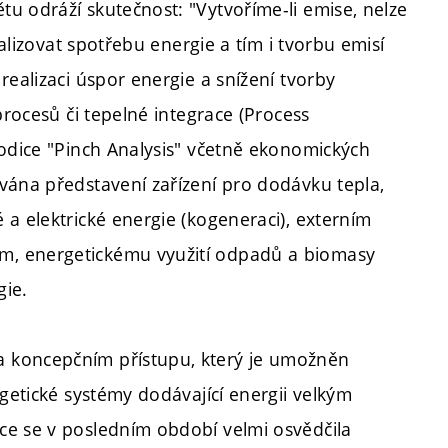
u odráží skutečnost: "Vytvoříme-li emise, nelze
malizovat spotřebu energie a tím i tvorbu emisí
realizaci úspor energie a snížení tvorby
procesů či tepelné integrace (Process
todice "Pinch Analysis" včetně ekonomických
vána představení zařízení pro dodávku tepla,
a elektrické energie (kogeneraci), externím
m, energetickému využití odpadů a biomasy
gie.
 koncepčním přístupu, který je umožněn
rgetické systémy dodávající energii velkým
ce se v posledním období velmi osvědčila