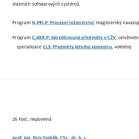
vlastních softwarových systémů.
Program
, magisterský navazují
N-PRI-P: Procesní inženýrství
Program
, celoživot
C-AKR-P: Akreditované předměty v CŽV
specializace
, volitelný
CLS: Předměty letního semestru
26 hod., nepovinná
prof. Ing. Petr Stehlík, CSc., dr. h. c.