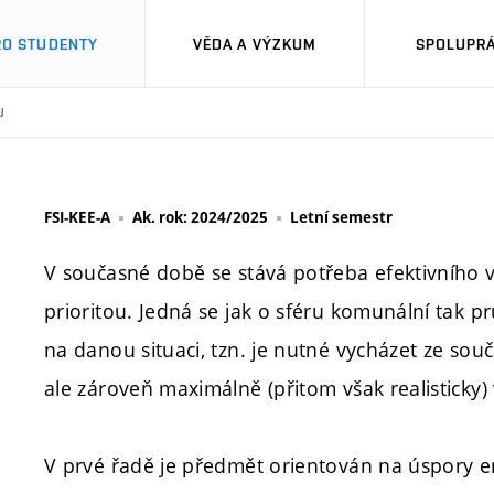
RO STUDENTY
VĚDA A VÝZKUM
SPOLUPRÁ
U
FSI-KEE-A
Ak. rok: 2024/2025
Letní semestr
V současné době se stává potřeba efektivního 
prioritou. Jedná se jak o sféru komunální tak p
na danou situaci, tzn. je nutné vycházet ze souč
ale zároveň maximálně (přitom však realisticky)
V prvé řadě je předmět orientován na úspory e