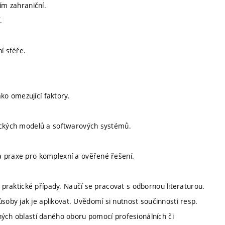
ím zahraniční.
.
í sféře.
ako omezující faktory.
tických modelů a softwarových systémů.
a praxe pro komplexní a ověřené řešení.
í praktické případy. Naučí se pracovat s odbornou literaturou.
by jak je aplikovat. Uvědomí si nutnost součinnosti resp.
ných oblastí daného oboru pomocí profesionálních či