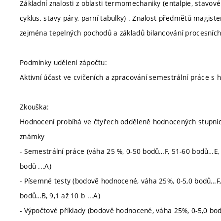
Základní znalosti z oblasti termomechaniky (entalpie, stavov
cyklus, stavy páry, parní tabulky) . Znalost předmětů magis
zejména tepelných pochodů a základů bilancování procesníc
Podmínky udělení zápočtu:
Aktivní účast ve cvičeních a zpracování semestrální práce s
Zkouška:
Hodnocení probíhá ve čtyřech odděleně hodnocených stupníc
známky
- Semestrální práce (váha 25 %, 0-50 bodů…F, 51-60 bodů…E
bodů ...A)
- Písemné testy (bodově hodnocené, váha 25%, 0-5,0 bodů…F, 
bodů…B, 9,1 až 10 b ...A)
- Výpočtové příklady (bodově hodnocené, váha 25%, 0-5,0 bod