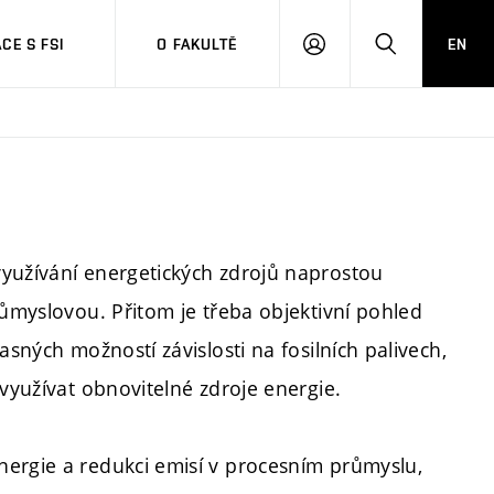
CE S FSI
O FAKULTĚ
EN
PŘIHLÁŠENÍ
HLEDAT
využívání energetických zdrojů naprostou
růmyslovou. Přitom je třeba objektivní pohled
asných možností závislosti na fosilních palivech,
 využívat obnovitelné zdroje energie.
nergie a redukci emisí v procesním průmyslu,