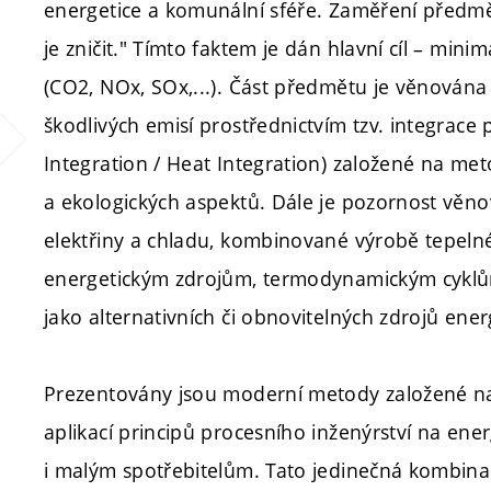
energetice a komunální sféře. Zaměření předmět
je zničit." Tímto faktem je dán hlavní cíl – mini
(CO2, NOx, SOx,...). Část předmětu je věnována 
škodlivých emisí prostřednictvím tzv. integrace 
Integration / Heat Integration) založené na me
a ekologických aspektů. Dále je pozornost věno
elektřiny a chladu, kombinované výrobě tepelné 
energetickým zdrojům, termodynamickým cyklů
jako alternativních či obnovitelných zdrojů ener
Prezentovány jsou moderní metody založené na
aplikací principů procesního inženýrství na ene
i malým spotřebitelům. Tato jedinečná kombina