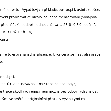
ného testu i Výpočtových příkladů, postoupí k ústní zkoušce.
ozumění problematice nikoliv pouhého memorování (obhajoba
 z přednášek), bodově hodnocené, váha 25 %, 0-5,0 bodů…F,
B, 9,1 až 10 b ...A)
částí
ná. Je tolerovaná jedna absence. Ukončená semestrální práce
e.
sledující:
ředmětů (např. návaznost na "Tepelné pochody").
ncentrace škodlivých emisí není možná bez odborných znalostí.
nými ve světě a originálními přístupy vyvinutými na