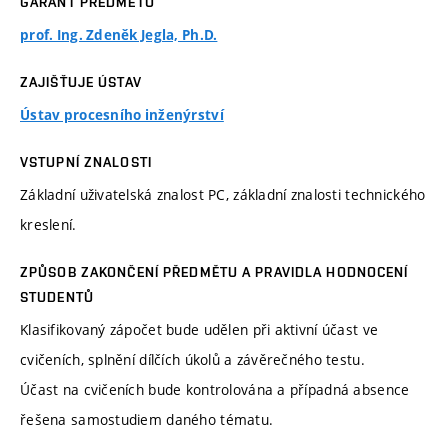
GARANT PŘEDMĚTU
prof. Ing. Zdeněk Jegla, Ph.D.
ZAJIŠŤUJE ÚSTAV
Ústav procesního inženýrství
VSTUPNÍ ZNALOSTI
Základní uživatelská znalost PC, základní znalosti technického
kreslení.
ZPŮSOB ZAKONČENÍ PŘEDMĚTU A PRAVIDLA HODNOCENÍ
STUDENTŮ
Klasifikovaný zápočet bude udělen při aktivní účast ve
cvičeních, splnění dílčích úkolů a závěrečného testu.
Účast na cvičeních bude kontrolována a případná absence
řešena samostudiem daného tématu.