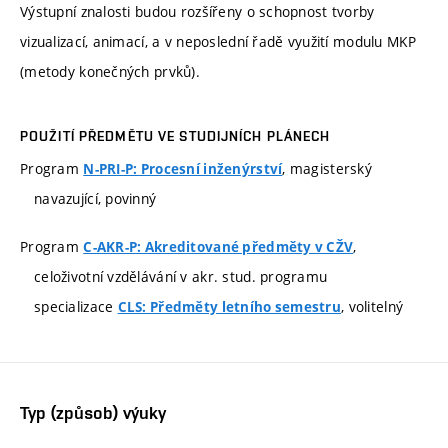
Výstupní znalosti budou rozšířeny o schopnost tvorby
vizualizací, animací, a v neposlední řadě využití modulu MKP
(metody konečných prvků).
POUŽITÍ PŘEDMĚTU VE STUDIJNÍCH PLÁNECH
Program
, magisterský
N-PRI-P: Procesní inženýrství
navazující, povinný
Program
,
C-AKR-P: Akreditované předměty v CŽV
celoživotní vzdělávání v akr. stud. programu
specializace
, volitelný
CLS: Předměty letního semestru
Typ (způsob) výuky