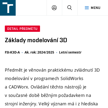
FSI
PŘIHLÁŠENÍ
HLEDAT
MENU
VUT
v
Brně
DETAIL PŘEDMĚTU
Základy modelování 3D
FSI-K3D-A
Ak. rok: 2024/2025
Letní semestr
Předmět je věnován praktickému zvládnutí 3D
modelování v programech SolidWorks
a CADWorx. Ovládání těchto nástrojů je
v současné době běžným požadavkem na
strojní inženýry. Velký význam má i z hlediska