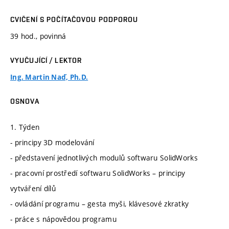
CVIČENÍ S POČÍTAČOVOU PODPOROU
39 hod., povinná
VYUČUJÍCÍ / LEKTOR
Ing. Martin Naď, Ph.D.
OSNOVA
1. Týden
- principy 3D modelování
- představení jednotlivých modulů softwaru SolidWorks
- pracovní prostředí softwaru SolidWorks – principy
vytváření dílů
- ovládání programu – gesta myši, klávesové zkratky
- práce s nápovědou programu