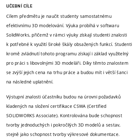
UČEBNÍ CÍLE
Cílem předmětu je naučit studenty samostatnému
efektivnímu 3D modelování. Výuka probíhá v softwaru
SolidWorks, přičemž v rámci výuky získají studenti znalosti
k potřebné k využití široké škály obsažených funkcí. Studenti
kromě zvládnutí tohoto programu získají i základ využitelný
pro práci s libovolnými 3D modeláři. Díky těmto znalostem
se zvýší jejich cena na trhu práce a budou mít i větší šanci
na následné uplatnění.
Výstupní znalosti účastníku budou na úrovni požadavků
kladených na složení certifikace CSWA (Certified
SOLIDWORKS Associate). Kontrolována bude schopnost
tvorby jednoduchých i pokročilých 3D modelů a sestav,
stejně jako schopnost tvorby výkresové dokumentace.