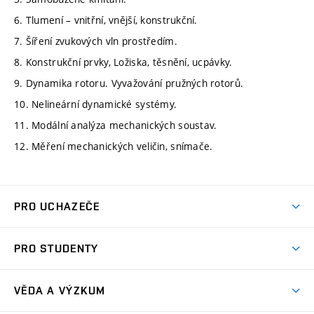
6. Tlumení – vnitřní, vnější, konstrukční.
7. Šíření zvukových vln prostředím.
8. Konstrukční prvky, Ložiska, těsnění, ucpávky.
9. Dynamika rotoru. Vyvažování pružných rotorů.
10. Nelineární dynamické systémy.
11. Modální analýza mechanických soustav.
12. Měření mechanických veličin, snímače.
PRO UCHAZEČE
Studuj strojní inženýrství
PRO STUDENTY
Nabídka studia
Předměty
Ambasadoři studia
VĚDA A VÝZKUM
Studijní programy
Přijímačky