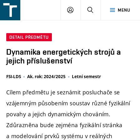
FSI
PŘIHLÁŠENÍ
HLEDAT
MENU
VUT
v
Brně
DETAIL PŘEDMĚTU
Dynamika energetických strojů a
jejich příslušenství
FSI-LDS
Ak. rok: 2024/2025
Letní semestr
Cílem předmětu je seznámit posluchače se
vzájemným působením soustav různé fyzikální
povahy a jejich dynamickým chováním.
Zdůrazněna bude zejména fyzikální stránka
a modelování prvků systému v reálných