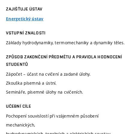
ZAJIŠŤUJE ÚSTAV
Energetický ústav
VSTUPNÍ ZNALOSTI
Základy hydrodynamiky, termomechaniky a dynamiky těles.
ZPŮSOB ZAKONČENÍ PŘEDMĚTU A PRAVIDLA HODNOCENÍ
STUDENTŮ
Zápočet – účast na cvičení a zadané úlohy.
Zkouška písemná a ústní.
Semináře, písemné úlohy na cvičeních.
UČEBNÍ CÍLE
Pochopení souvislostí při vzájemném působení
mechanických,
hydrodynamických, tepelných a elektrických soustav.