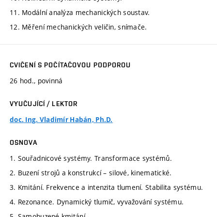
11. Modální analýza mechanických soustav.
12. Měření mechanických veličin, snímače.
CVIČENÍ S POČÍTAČOVOU PODPOROU
26 hod., povinná
VYUČUJÍCÍ / LEKTOR
doc. Ing. Vladimír Habán, Ph.D.
OSNOVA
1. Souřadnicové systémy. Transformace systémů.
2. Buzení strojů a konstrukcí – silové, kinematické.
3. Kmitání. Frekvence a intenzita tlumení. Stabilita systému.
4. Rezonance. Dynamický tlumič, vyvažování systému.
5. Samobuzené kmitání.