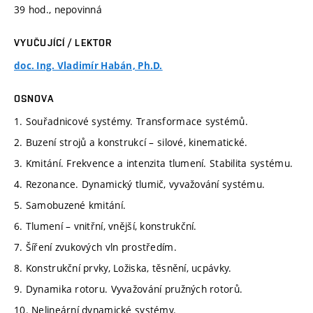
39 hod., nepovinná
VYUČUJÍCÍ / LEKTOR
doc. Ing. Vladimír Habán, Ph.D.
OSNOVA
1. Souřadnicové systémy. Transformace systémů.
2. Buzení strojů a konstrukcí – silové, kinematické.
3. Kmitání. Frekvence a intenzita tlumení. Stabilita systému.
4. Rezonance. Dynamický tlumič, vyvažování systému.
5. Samobuzené kmitání.
6. Tlumení – vnitřní, vnější, konstrukční.
7. Šíření zvukových vln prostředím.
8. Konstrukční prvky, Ložiska, těsnění, ucpávky.
9. Dynamika rotoru. Vyvažování pružných rotorů.
10. Nelineární dynamické systémy.