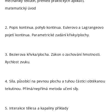
mechaniky tekutin, přehled praktických aplikací,
matematický úvod
2. Popis kontinua, pohyb kontinua. Eulerovo a Lagrangeovo
pojetí kontinua. Parametrické zadání křivky/plochy.
3. Bezierova křivka/plocha. Zákon o zachování hmotnosti.
Rychlost zvuku.
4. Síla, působící na pevnou plochu a tuhou částici obtékanou
tekutinou. Přímá/nepřímá metoda učení síly.
5. Interakce tělesa a kapaliny příklady