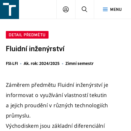
FSI
PŘIHLÁŠENÍ
HLEDAT
MENU
VUT
v
Brně
DETAIL PŘEDMĚTU
Fluidní inženýrství
FSI-LFI
Ak. rok: 2024/2025
Zimní semestr
Záměrem předmětu Fluidní inženýrství je
informovat o využívání vlastností tekutin
a jejich proudění v různých technologiích
průmyslu.
Východiskem jsou základní diferenciální