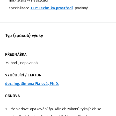
magisterský navazující
specializace
, povinný
TEP: Technika prostředí
Typ (způsob) výuky
PŘEDNÁŠKA
39 hod., nepovinná
VYUČUJÍCÍ / LEKTOR
doc. Ing. Simona Fialová, Ph.D.
OSNOVA
1. Přehledové opakování fyzikálních zákonů týkajících se