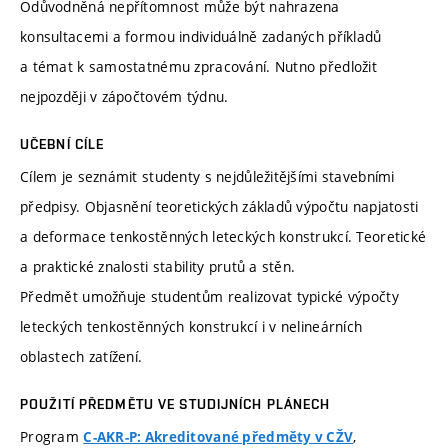
Odůvodněná nepřítomnost může být nahrazena
konsultacemi a formou individuálně zadaných příkladů
a témat k samostatnému zpracování. Nutno předložit
nejpozději v zápočtovém týdnu.
UČEBNÍ CÍLE
Cílem je seznámit studenty s nejdůležitějšími stavebními
předpisy. Objasnění teoretických základů výpočtu napjatosti
a deformace tenkostěnných leteckých konstrukcí. Teoretické
a praktické znalosti stability prutů a stěn.
Předmět umožňuje studentům realizovat typické výpočty
leteckých tenkostěnných konstrukcí i v nelineárních
oblastech zatížení.
POUŽITÍ PŘEDMĚTU VE STUDIJNÍCH PLÁNECH
Program
,
C-AKR-P: Akreditované předměty v CŽV