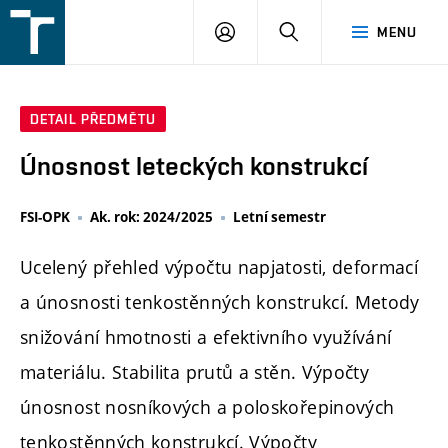
FSI
PŘIHLÁŠENÍ
HLEDAT
MENU
VUT
v
Brně
DETAIL PŘEDMĚTU
Únosnost leteckých konstrukcí
FSI-OPK
Ak. rok: 2024/2025
Letní semestr
Ucelený přehled výpočtu napjatosti, deformací
a únosnosti tenkostěnných konstrukcí. Metody
snižování hmotnosti a efektivního využívání
materiálu. Stabilita prutů a stěn. Výpočty
únosnost nosníkových a poloskořepinových
tenkostěnných konstrukcí. Výpočty