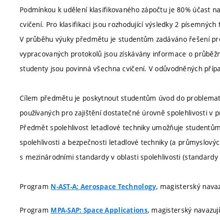
Podmínkou k udělení klasifikovaného zápočtu je 80% účast na 
cvičení. Pro klasifikaci jsou rozhodující výsledky 2 písemných 
V průběhu výuky předmětu je studentům zadáváno řešení pro
vypracovaných protokolů jsou získávány informace o průběžn
studenty jsou povinná všechna cvičení. V odůvodněných přípa
Cílem předmětu je poskytnout studentům úvod do problematik
používaných pro zajištění dostatečné úrovně spolehlivosti v p
Předmět spolehlivost letadlové techniky umožňuje studentům
spolehlivosti a bezpečnosti letadlové techniky (a průmyslový
s mezinárodními standardy v oblasti spolehlivosti (standardy 
Program
, magisterský navaz
N-AST-A: Aerospace Technology
Program
, magisterský navazují
MPA-SAP: Space Applications