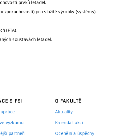
hovosti prvků letadel.
(bezporuchovosti) pro složité výrobky (systémy).
ch (FTA).
raných soustavách letadel.
CE S FSI
O FAKULTĚ
lupráce
Aktuality
 ve výzkumu
Kalendář akcí
jší partneři
Ocenění a úspěchy