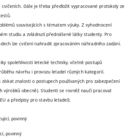
cvičeních. Dále je třeba předložit vypracované protokoly ze
testů.
blémů souvisejících s tématem výuky. Z vyhodnocení
ém studiu a zvládnutí přednášené látky studenty. Pro
dech lze cvičení nahradit zpracováním náhradního zadání.
y spolehlivosti letecké techniky, včetně postupů
růběhu návrhu i provozu letadel různých kategorií.
 získat znalosti o postupech používaných pro zabezpečení
ch výrobků obecně). Studenti se rovněž naučí pracovat
EU a předpisy pro stavbu letadel).
ující, povinný
cí, povinný