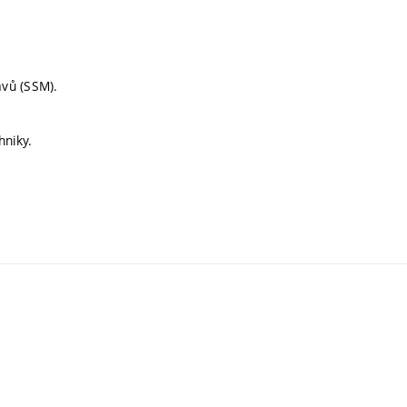
avů (SSM).
hniky.