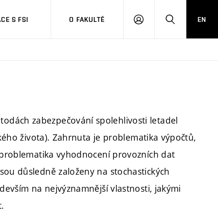
CE S FSI
O FAKULTĚ
EN
PŘIHLÁŠENÍ
HLEDAT
odách zabezpečování spolehlivosti letadel
ckého života). Zahrnuta je problematika výpočtů,
a problematika vyhodnocení provozních dat
jsou důsledně založeny na stochastických
edevším na nejvýznamnější vlastnosti, jakými
.