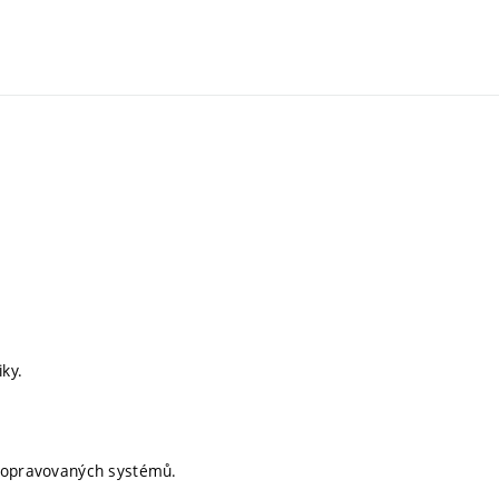
iky.
neopravovaných systémů.