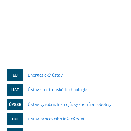
Energetický ústav
EÚ
Ústav strojírenské technologie
ÚST
Ústav výrobních strojů, systémů a robotiky
ÚVSSR
Ústav procesního inženýrství
ÚPI