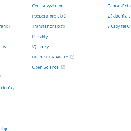
Centra výzkumu
Zahraniční 
Podpora projektů
Základní a s
aničí
Transfer znalostí
Služby fakul
Projekty
týmy
Výsledky
HRS4R / HR Award
Open Science
příručky
údajů