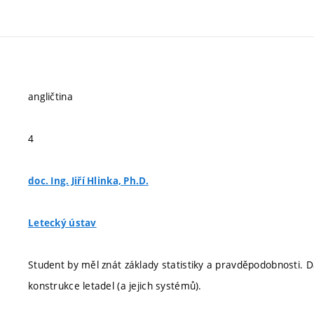
angličtina
4
doc. Ing. Jiří Hlinka, Ph.D.
Letecký ústav
Student by měl znát základy statistiky a pravděpodobnosti. D
konstrukce letadel (a jejich systémů).