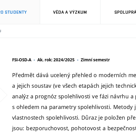
RO STUDENTY
VĚDA A VÝZKUM
SPOLUPRÁ
U
FSI-OSD-A
Ak. rok: 2024/2025
Zimní semestr
Předmět dává ucelený přehled o moderních met
a jejich soustav (ve všech etapách jejich techni
analýz a prognóz spolehlivosti ve fázi návrhu 
s ohledem na parametry spolehlivosti. Metody 
vlastnostech spolehlivosti. Důraz je položen př
jsou: bezporuchovost, pohotovost a bezpečnost