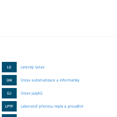
Letecký ústav
LÚ
Ústav automatizace a informatiky
ÚAI
Ústav jazyků
ÚJ
Laboratoř přenosu tepla a proudění
LPTP