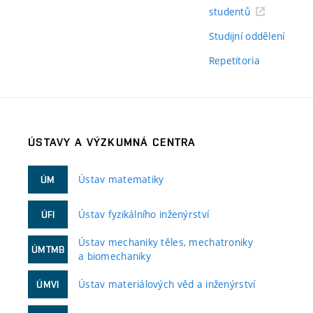
studentů
Studijní oddělení
Repetitoria
ÚSTAVY A VÝZKUMNÁ CENTRA
Ústav matematiky
ÚM
Ústav fyzikálního inženýrství
ÚFI
Ústav mechaniky těles, mechatroniky
ÚMTMB
a biomechaniky
Ústav materiálových věd a inženýrství
ÚMVI