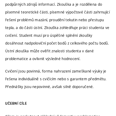
podpůrných zdrojů informací. Zkouška a je rozdělena do
písemné teoretické části, písemné výpočtové části zahrnující
řešení problémů mazání, proudění tekutin nebo přestupu
tepla, a do části ústní. Zkouška zohledňuje práci studenta ve
cvičení. Student musí pro úspěšné splnění zkoušky
dosáhnout nadpoloviční počet bodů z celkového počtu bodů.
Ústní zkouška může ověřit znalosti studenta v dané
problematice a ovlivnit výsledné hodnocení.
Cvičení jsou povinná, forma nahrazení zameškané výuky je
řešena individuálně s cvičícím nebo s garantem předmětu.
Přednášky jsou nepovinné, avšak silně doporučené.
UČEBNÍ CÍLE