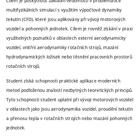
Cílem je poskytnout základní vědomosti v problematice
multifyzikálních simulací s využitím výpočtové dynamiky
tekutin (CFD), které jsou aplikovány při vývoji motorových
vozidel a pohonných jednotek. Cílem je rovněž získání v praxi
využitelných poznatků v oblastech externí aerodynamicky
vozidel, vnitřní aerodynamiky rotačních strojů, mazání
hydrodynamických ložisek nebo těsnění pracovních prostorů
rotačních strojů.
Student získá schopnosti praktické aplikace moderních
metod podloženou znalostí nezbytných teoretických principů.
Tyto schopnosti student uplatní při vývoji motorových vozidel
v oblastech jako jsou aerodynamika vozidel, proudění tekutin
a přenosu tepla v rotačních strojích nebo mazání pohonných
jednotek.