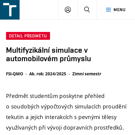
FSI
PŘIHLÁŠENÍ
HLEDAT
MENU
VUT
v
Brně
DETAIL PŘEDMĚTU
Multifyzikální simulace v
automobilovém průmyslu
FSI-QMO
Ak. rok: 2024/2025
Zimní semestr
Předmět studentům poskytne přehled
o soudobých výpočtových simulacích proudění
tekutin a jejich interakcích s pevnými tělesy
využívaných při vývoji dopravních prostředků.