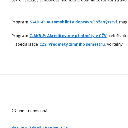
Program
, magi
N-ADI-P: Automobilní a dopravní inženýrství
Program
, celoživot
C-AKR-P: Akreditované předměty v CŽV
specializace
, volitelný
CZS: Předměty zimního semestru
26 hod., nepovinná