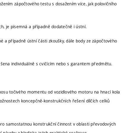
ložením zápočtového testu s dosažením více, jak polovičního
ch, je písemná a případně dodatečně i ústní.
 a případně ústní části zkoušky, dále body ze zápočtového
ešena individuálně s cvičícím nebo s garantem předmětu.
nosu točivého momentu od vozidlového motoru na hnací kola
možnostech koncepčně-konstrukčních řešení dílčích celků
pro samostatnou konstrukční činnost v oblasti převodových
 návrhy z hlediska jejich praktické realizace.