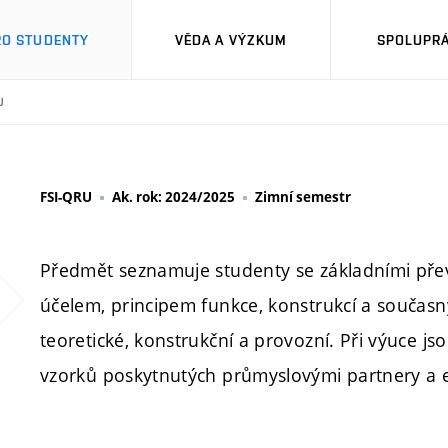
RO STUDENTY
VĚDA A VÝZKUM
SPOLUPRÁ
U
FSI-QRU
Ak. rok: 2024/2025
Zimní semestr
Předmět seznamuje studenty se základními přev
účelem, principem funkce, konstrukcí a součas
teoretické, konstrukční a provozní. Při výuce j
vzorků poskytnutých průmyslovými partnery a e