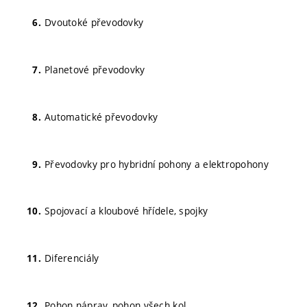
Dvoutoké převodovky
Planetové převodovky
Automatické převodovky
Převodovky pro hybridní pohony a elektropohony
Spojovací a kloubové hřídele, spojky
Diferenciály
Pohon náprav, pohon všech kol