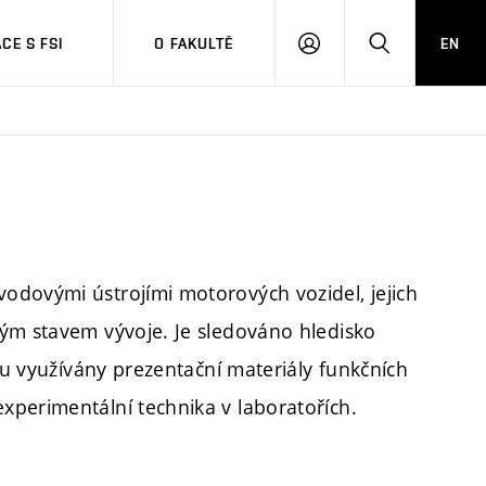
CE S FSI
O FAKULTĚ
EN
PŘIHLÁŠENÍ
HLEDAT
odovými ústrojími motorových vozidel, jejich
ným stavem vývoje. Je sledováno hledisko
sou využívány prezentační materiály funkčních
xperimentální technika v laboratořích.