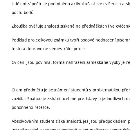
Udělení zápočtu je podmíněno aktivní účastí ve cvičeních a s
počtu bodů.
Zkouška ověřuje znalosti získané na přednáškách i ve cvičení
Podklad pro celkovou známku tvoří bodové hodnocení písemné
testu a dobrovolné semestrální práce.
Cvičení jsou povinná, forma nahrazení zameškané výuky je ř
Cílem předmětu je seznámení studentů s problematikou pře
vozidla. Snahou je získání ucelené představy o jednotlivých 
pohonného řetězce.
Absolvováním student získá znalosti, jež jsou předpokladem 
ústrojí vozidel, schopnost hodnotit a optimalizovat konstrukční