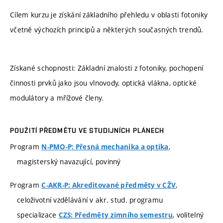
Cílem kurzu je získání základního přehledu v oblasti fotoniky
včetně výchozích principů a některých současných trendů.
Získané schopnosti: Základní znalosti z fotoniky, pochopení
činnosti prvků jako jsou vlnovody, optická vlákna, optické
modulátory a mřížové členy.
POUŽITÍ PŘEDMĚTU VE STUDIJNÍCH PLÁNECH
Program
,
N-PMO-P: Přesná mechanika a optika
magisterský navazující, povinný
Program
,
C-AKR-P: Akreditované předměty v CŽV
celoživotní vzdělávání v akr. stud. programu
specializace
, volitelný
CZS: Předměty zimního semestru