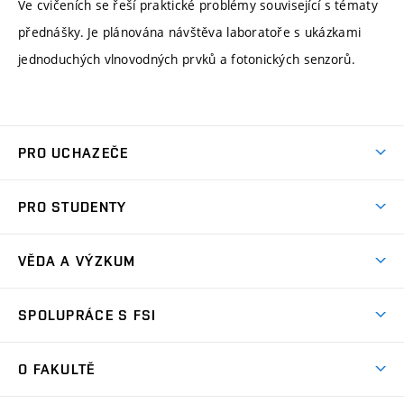
Ve cvičeních se řeší praktické problémy související s tématy
přednášky. Je plánována návštěva laboratoře s ukázkami
jednoduchých vlnovodných prvků a fotonických senzorů.
PRO UCHAZEČE
Studuj strojní inženýrství
PRO STUDENTY
Nabídka studia
Předměty
Ambasadoři studia
VĚDA A VÝZKUM
Studijní programy
Přijímačky
Věda a výzkum na FSI
Studijní předpisy
SPOLUPRÁCE S FSI
Zápisy
Úspěchy výzkumu
Časový plán studia
Často kladené dotazy
Firemní spolupráce
Oblasti výzkumu
O FAKULTĚ
Pro prváky
Dny otevřených dveří
Partnerství ve výzkumu
Centra výzkumu
Studium a stáže v zahraničí