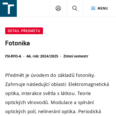
FSI
PŘIHLÁŠENÍ
HLEDAT
MENU
VUT
v
Brně
DETAIL PŘEDMĚTU
Fotonika
FSI-RFO-A
Ak. rok: 2024/2025
Zimní semestr
Předmět je úvodem do základů fotoniky.
Zahrnuje následující oblasti: Elektromagnetická
optika, interakce světla s látkou. Teorie
optických vlnovodů. Modulace a spínání
optických polí, nelinerání optika. Periodická