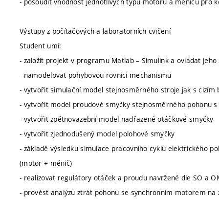
- posoudit vhodnost jednotlivých typů motorů a měničů pro k
Výstupy z počítačových a laboratorních cvičení
Student umí:
- založit projekt v programu Matlab – Simulink a ovládat jeho
- namodelovat pohybovou rovnici mechanismu
- vytvořit simulační model stejnosměrného stroje jak s cizím
- vytvořit model proudové smyčky stejnosměrného pohonu 
- vytvořit zpětnovazební model nadřazené otáčkové smyčky
- vytvořit zjednodušený model polohové smyčky
- základě výsledku simulace pracovního cyklu elektrického po
(motor + měnič)
- realizovat regulátory otáček a proudu navržené dle SO a
- provést analýzu ztrát pohonu se synchronním motorem 