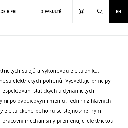
CE S FSI
O FAKULTĚ
EN
PŘIHLÁŠENÍ
HLEDAT
ktrických strojů a výkonovou elektroniku,
nosti elektrických pohonů. Vysvětluje principy
 respektování statických a dynamických
ými polovodičovými měniči. Jedním z hlavních
tury elektrického pohonu se stejnosměrným
é pracovní mechanismy přeměňující elektrickou