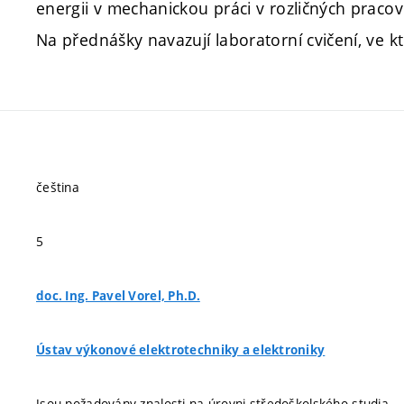
energii v mechanickou práci v rozličných praco
Na přednášky navazují laboratorní cvičení, ve kt
čeština
5
doc. Ing. Pavel Vorel, Ph.D.
Ústav výkonové elektrotechniky a elektroniky
Jsou požadovány znalosti na úrovni středoškolského studia.