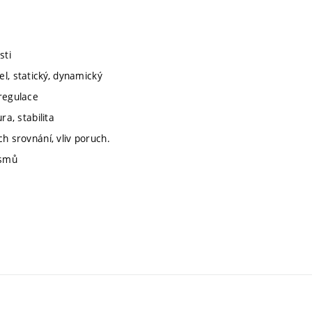
sti
, statický, dynamický
 regulace
ra, stabilita
h srovnání, vliv poruch.
ismů