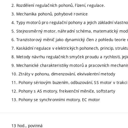
2. Rozdělení regulačních pohonů, řízení, regulace.
3. Mechanika pohonů, pohybové rovnice
4. Typy motorů pro regulační pohony a jejich základní vlastno
5. Stejnosměrný motor, náhradní schéma, matematický model
6. Tranzistorový měnič jako dynamický člen z pohledu teorie
7. Kaskádní regulace v elektrických pohonech, princip, struktu
8. Metody návrhu regulačních smyček proudu a rychlosti, jejic
9. Mechanické charakteristiky motorů a pracovních mechan
10. Ztráty v pohonu, dimenzování, ekvivalentní metody
11. Pohony sériovým buzením, odbuzování, SS motor v trakci
12. Pohony s AS motory, frekvenční měniče, softstarty
13. Pohony se synchronními motory, EC motor
13 hod., povinná