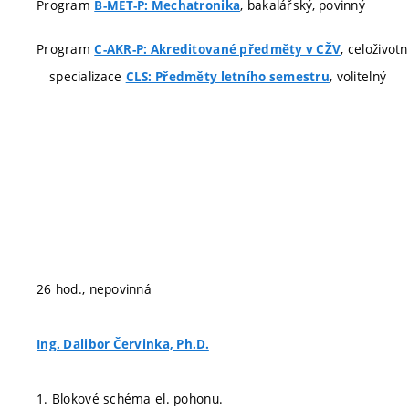
Program
, bakalářský, povinný
B-MET-P: Mechatronika
Program
, celoživot
C-AKR-P: Akreditované předměty v CŽV
specializace
, volitelný
CLS: Předměty letního semestru
26 hod., nepovinná
Ing. Dalibor Červinka, Ph.D.
1. Blokové schéma el. pohonu.