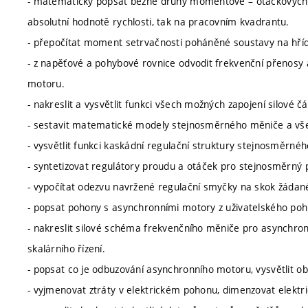
- matematicky popsat běžné druhy momentově – otáčkových cha
absolutní hodnotě rychlosti, tak na pracovním kvadrantu.
- přepočítat moment setrvačnosti poháněné soustavy na hří
- z napěťové a pohybové rovnice odvodit frekvenční přenosy
motoru.
- nakreslit a vysvětlit funkci všech možných zapojení silové
- sestavit matematické modely stejnosměrného měniče a všec
- vysvětlit funkci kaskádní regulační struktury stejnosměrné
- syntetizovat regulátory proudu a otáček pro stejnosměrn
- vypočítat odezvu navržené regulační smyčky na skok žádan
- popsat pohony s asynchronními motory z uživatelského pohled
- nakreslit silové schéma frekvenčního měniče pro asynchron
skalárního řízení.
- popsat co je odbuzování asynchronního motoru, vysvětlit o
- vyjmenovat ztráty v elektrickém pohonu, dimenzovat elektr