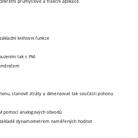
onkrétní průmyslové a trakční aplikace.
 základní knihovní funkce
 buzením tak s PM.
s měničem
honu, stanovit ztráty a dimenzovat tak součásti pohonu
 OM pomocí analogových obvodů
na základě dynamometrem naměřených hodnot