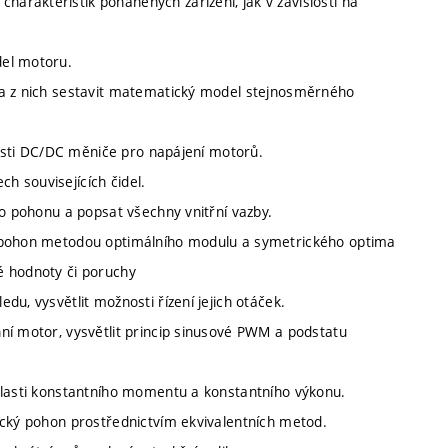
rakteristik poháněných zařízení, jak v závislosti na
del motoru.
 a z nich sestavit matematický model stejnosměrného
 části DC/DC měniče pro napájení motorů.
h souvisejících čidel.
ho pohonu a popsat všechny vnitřní vazby.
ý pohon metodou optimálního modulu a symetrického optima
é hodnoty či poruchy
u, vysvětlit možnosti řízení jejich otáček.
ní motor, vysvětlit princip sinusové PWM a podstatu
blasti konstantního momentu a konstantního výkonu.
ický pohon prostřednictvím ekvivalentních metod.