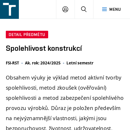
FSI
PŘIHLÁŠENÍ
HLEDAT
MENU
VUT
v
Brně
DETAIL PŘEDMĚTU
Spolehlivost konstrukcí
FSI-RST
Ak. rok: 2024/2025
Letní semestr
Obsahem výuky je výklad metod aktivní tvorby
spolehlivosti, metod zkoušek (ověřování)
spolehlivosti a metod zabezpečení spolehlivého
provozu výrobků. Důraz je položen především
na nejvýznamnější vlastnosti, jakými jsou
bezporuchovost, životnost, udržovatelnost,