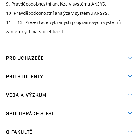
9. Pravděpodobnostní analýza v systému ANSYS.
10. Pravděpodobnostní analýza v systému ANSYS.
11. – 13. Prezentace vybraných programových systémů
zaměřených na spolehlivost.
PRO UCHAZEČE
Studuj strojní inženýrství
PRO STUDENTY
Nabídka studia
Předměty
Ambasadoři studia
VĚDA A VÝZKUM
Studijní programy
Přijímačky
Věda a výzkum na FSI
Studijní předpisy
SPOLUPRÁCE S FSI
Zápisy
Úspěchy výzkumu
Časový plán studia
Často kladené dotazy
Firemní spolupráce
Oblasti výzkumu
O FAKULTĚ
Pro prváky
Dny otevřených dveří
Partnerství ve výzkumu