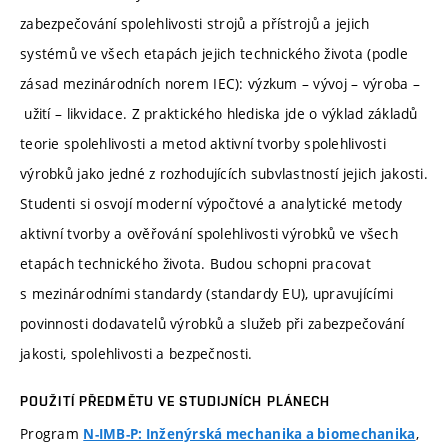
zabezpečování spolehlivosti strojů a přístrojů a jejich
systémů ve všech etapách jejich technického života (podle
zásad mezinárodních norem IEC): výzkum – vývoj – výroba –
užití – likvidace. Z praktického hlediska jde o výklad základů
teorie spolehlivosti a metod aktivní tvorby spolehlivosti
výrobků jako jedné z rozhodujících subvlastností jejich jakosti.
Studenti si osvojí moderní výpočtové a analytické metody
aktivní tvorby a ověřování spolehlivosti výrobků ve všech
etapách technického života. Budou schopni pracovat
s mezinárodními standardy (standardy EU), upravujícími
povinnosti dodavatelů výrobků a služeb při zabezpečování
jakosti, spolehlivosti a bezpečnosti.
POUŽITÍ PŘEDMĚTU VE STUDIJNÍCH PLÁNECH
Program
,
N-IMB-P: Inženýrská mechanika a biomechanika