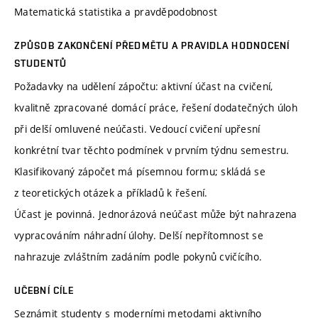
Matematická statistika a pravděpodobnost
ZPŮSOB ZAKONČENÍ PŘEDMĚTU A PRAVIDLA HODNOCENÍ
STUDENTŮ
Požadavky na udělení zápočtu: aktivní účast na cvičení,
kvalitně zpracované domácí práce, řešení dodatečných úloh
při delší omluvené neúčasti. Vedoucí cvičení upřesní
konkrétní tvar těchto podmínek v prvním týdnu semestru.
Klasifikovaný zápočet má písemnou formu; skládá se
z teoretických otázek a příkladů k řešení.
Účast je povinná. Jednorázová neúčast může být nahrazena
vypracováním náhradní úlohy. Delší nepřítomnost se
nahrazuje zvláštním zadáním podle pokynů cvičícího.
UČEBNÍ CÍLE
Seznámit studenty s moderními metodami aktivního