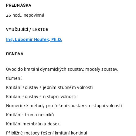
PŘEDNÁŠKA
26 hod., nepovinná
VYUČUJÍCÍ / LEKTOR
Ing. Lubomír Houfek, Ph.D.
OSNOVA
Úvod do kmitání dynamických soustav, modely soustav,
tlumení.
Kmitání soustav s jedním stupněm volnosti
Kmitání soustav s n stupni volnosti
Numerické metody pro řešení soustav s n stupni volnosti
Kmitání strun a nosníků
Kmitání membrán a desek
Přibližné metody řešení kmitání kontinuí