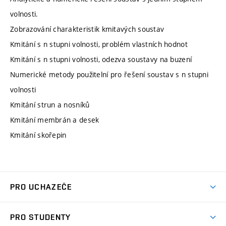
volnosti.
Zobrazování charakteristik kmitavých soustav
Kmitání s n stupni volnosti, problém vlastních hodnot
Kmitání s n stupni volnosti, odezva soustavy na buzení
Numerické metody použitelní pro řešení soustav s n stupni
volnosti
Kmitání strun a nosníků
Kmitání membrán a desek
Kmitání skořepin
PRO UCHAZEČE
Studuj strojní inženýrství
PRO STUDENTY
Nabídka studia