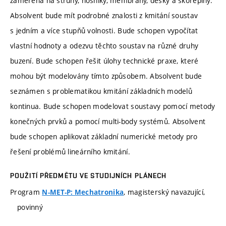
zaměřena na struny, nosníky, membrány, desky a skořepiny.
Absolvent bude mít podrobné znalosti z kmitání soustav
s jedním a více stupňů volnosti. Bude schopen vypočítat
vlastní hodnoty a odezvu těchto soustav na různé druhy
buzení. Bude schopen řešit úlohy technické praxe, které
mohou být modelovány tímto způsobem. Absolvent bude
seznámen s problematikou kmitání základních modelů
kontinua. Bude schopen modelovat soustavy pomocí metody
konečných prvků a pomocí multi-body systémů. Absolvent
bude schopen aplikovat základní numerické metody pro
řešení problémů lineárního kmitání.
POUŽITÍ PŘEDMĚTU VE STUDIJNÍCH PLÁNECH
Program
, magisterský navazující,
N-MET-P: Mechatronika
povinný