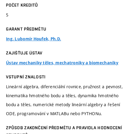
POČET KREDITŮ
5
GARANT PŘEDMĚTU
Ing. Lubomír Houfek, Ph.D.
ZAJIŠŤUJE ÚSTAV
Ústav mechaniky těles, mechatroniky a biomechaniky
VSTUPNÍ ZNALOSTI
Lineární algebra, diferenciální rovnice, pružnost a pevnost,
kinematika hmotného bodu a těles, dynamika hmotného
bodu a těles, numerické metody lineární algebry a řešení
ODE, programování v MATLABu nebo PYTHONu.
ZPŮSOB ZAKONČENÍ PŘEDMĚTU A PRAVIDLA HODNOCENÍ