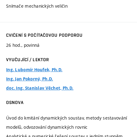
Snímače mechanických veličin
CVIČENÍ S POČÍTAČOVOU PODPOROU
26 hod., povinná
VYUČUJÍCÍ / LEKTOR
Ing. Lubomír Houfek, Ph.D.
Ing. Jan Pokorný, Ph.D.
doc. Ing. Stanislav Věchet, Ph.D.
OSNOVA
Úvod do kmitání dynamických soustav, metody sestavování
modelů, odvozování dynamických rovnic
Analytické a numerické řešení soustav s jedním stupněm