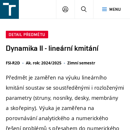
FSI
PŘIHLÁŠENÍ
HLEDAT
MENU
VUT
v
Brně
DETAIL PŘEDMĚTU
Dynamika II - lineární kmitání
FSI-R2D
Ak. rok: 2024/2025
Zimní semestr
Předmět je zaměřen na výuku lineárního
kmitání soustav se soustředěnými i rozloženými
parametry (struny, nosníky, desky, membrány
a skořepiny). Výuka je zaměřena na
porovnávání analytického a numerického
řešení problémů s přesahem do numerického