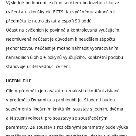
Výsledné hodnocení je dáno součtem bodového zisku ze
cvičení a u zkoušky dle ECTS. K úspěšnému zakončení
předmětu je nutno získat alespoň 50 bodů.
Účast na cvičeních je povinná a kontrolovaná vyučujícím.
Neomluvená neúčast je důvodem k neudělení zápočtu.
Jednorázovou neúčast je možno nahradit vypracováním
náhradních úloh dle pokynů vyučujícího. Konkrétní podobu
stanovuje učitel vedoucí cvičení.
UČEBNÍ CÍLE
Cílem předmětu je navázat na znalosti o kmitání získané
v předmětu Dynamika a prohloubit je. Studenti budou
seznámeni s lineárním kmitáním soustav s jedním, dvěma
a N stupni volnosti pro soustavy se soustředěnými
parametry. Ze soustav s rozloženými parametry bude výuka