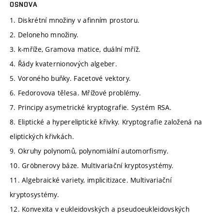
OSNOVA
1. Diskrétní množiny v afinním prostoru.
2. Deloneho množiny.
3. k-mříže, Gramova matice, duální mříž.
4. Řády kvaternionových algeber.
5. Voroného buňky. Facetové vektory.
6. Fedorovova tělesa. Mřížové problémy.
7. Principy asymetrické kryptografie. Systém RSA.
8. Eliptické a hypereliptické křivky. Kryptografie založená na
eliptických křivkách.
9. Okruhy polynomů, polynomiální automorfismy.
10. Gröbnerovy báze. Multivariační kryptosystémy.
11. Algebraické variety, implicitizace. Multivariační
kryptosystémy.
12. Konvexita v eukleidovských a pseudoeukleidovských