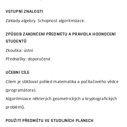
VSTUPNÍ ZNALOSTI
Základy algebry. Schopnost algoritmizace.
ZPŮSOB ZAKONČENÍ PŘEDMĚTU A PRAVIDLA HODNOCENÍ
STUDENTŮ
Zkouška: ústní
Přednášky: doporučené
UČEBNÍ CÍLE
Cílem je sbližovat pohled matematika a počítačového vědce
(programátora).
Algoritmizace některých geometrických a kryptografických
problémů.
POUŽITÍ PŘEDMĚTU VE STUDIJNÍCH PLÁNECH