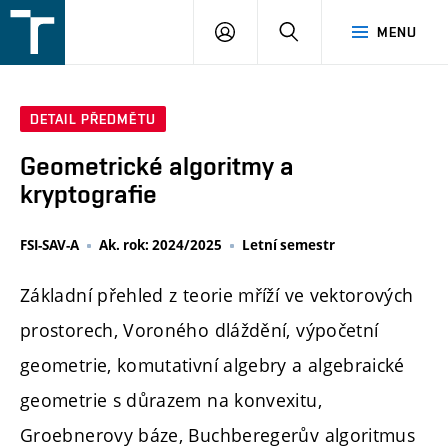
FSI
PŘIHLÁŠENÍ
HLEDAT
MENU
VUT
v
Brně
DETAIL PŘEDMĚTU
Geometrické algoritmy a
kryptografie
FSI-SAV-A
Ak. rok: 2024/2025
Letní semestr
Základní přehled z teorie mříží ve vektorových
prostorech, Voroného dláždění, výpočetní
geometrie, komutativní algebry a algebraické
geometrie s důrazem na konvexitu,
Groebnerovy báze, Buchberegerův algoritmus