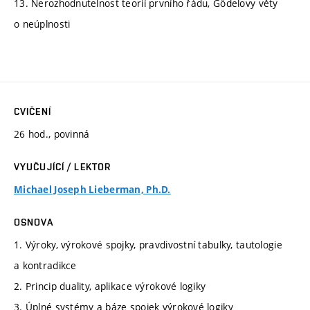
13. Nerozhodnutelnost teorií prvního řádu, Gödelovy věty
o neúplnosti
CVIČENÍ
26 hod., povinná
VYUČUJÍCÍ / LEKTOR
Michael Joseph Lieberman, Ph.D.
OSNOVA
1. Výroky, výrokové spojky, pravdivostní tabulky, tautologie
a kontradikce
2. Princip duality, aplikace výrokové logiky
3. Úplné systémy a báze spojek výrokové logiky