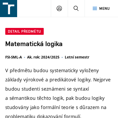
FSI
PŘIHLÁŠENÍ
HLEDAT
MENU
VUT
v
Brně
DETAIL PŘEDMĚTU
Matematická logika
FSI-SML-A
Ak. rok: 2024/2025
Letní semestr
V předmětu budou systematicky vyloženy
základy výrokové a predikátové logiky. Nejprve
budou studenti seznámeni se syntaxí
a sémantikou těchto logik, pak budou logiky
studovány jako formální teorie s důrazem na
problematiku dokazování formulí.