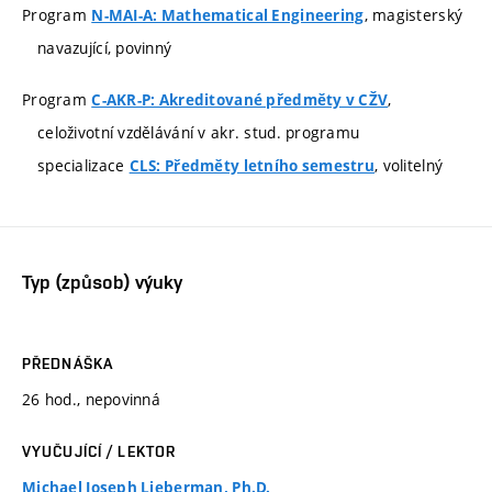
Program
, magisterský
N-MAI-A: Mathematical Engineering
navazující, povinný
Program
,
C-AKR-P: Akreditované předměty v CŽV
celoživotní vzdělávání v akr. stud. programu
specializace
, volitelný
CLS: Předměty letního semestru
Typ (způsob) výuky
PŘEDNÁŠKA
26 hod., nepovinná
VYUČUJÍCÍ / LEKTOR
Michael Joseph Lieberman, Ph.D.