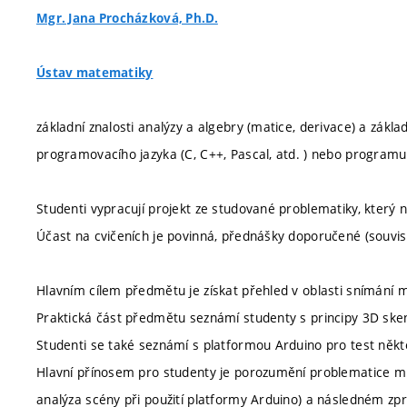
Mgr. Jana Procházková, Ph.D.
Ústav matematiky
základní znalosti analýzy a algebry (matice, derivace) a zákla
programovacího jazyka (C, C++, Pascal, atd. ) nebo programu
Studenti vypracují projekt ze studované problematiky, který 
Účast na cvičeních je povinná, přednášky doporučené (souvisí
Hlavním cílem předmětu je získat přehled v oblasti snímání mr
Praktická část předmětu seznámí studenty s principy 3D sken
Studenti se také seznámí s platformou Arduino pro test něk
Hlavní přínosem pro studenty je porozumění problematice mrač
analýza scény při použití platformy Arduino) a následném zpr