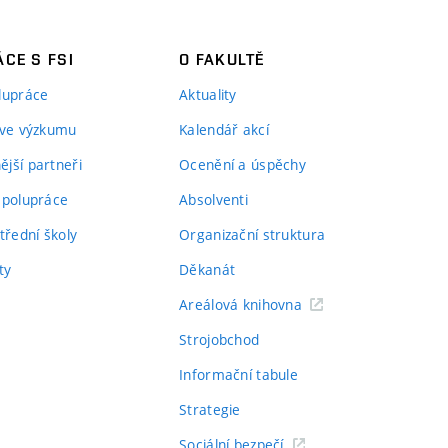
CE S FSI
O FAKULTĚ
lupráce
Aktuality
 ve výzkumu
Kalendář akcí
jší partneři
Ocenění a úspěchy
spolupráce
Absolventi
třední školy
Organizační struktura
ty
Děkanát
Areálová knihovna
Strojobchod
Informační tabule
Strategie
Sociální bezpečí