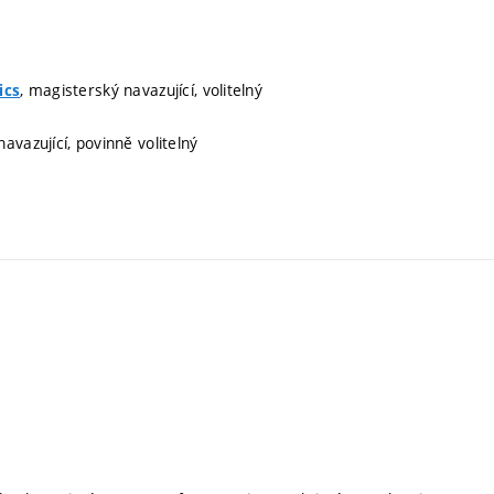
, magisterský navazující, volitelný
ics
avazující, povinně volitelný