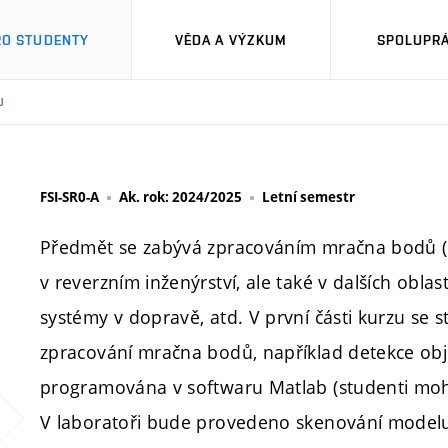
RO STUDENTY
VĚDA A VÝZKUM
SPOLUPRÁ
U
FSI-SR0-A
Ak. rok: 2024/2025
Letní semestr
Předmět se zabývá zpracováním mračna bodů (poi
v reverzním inženýrství, ale také v dalších obla
systémy v dopravě, atd. V první části kurzu se 
zpracování mračna bodů, například detekce obje
programována v softwaru Matlab (studenti moho
V laboratoři bude provedeno skenování model