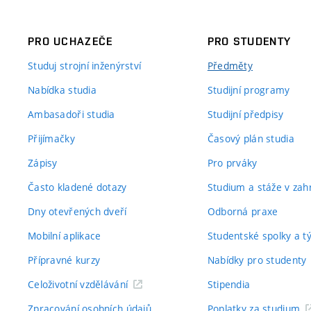
PRO UCHAZEČE
PRO STUDENTY
Studuj strojní inženýrství
Předměty
Nabídka studia
Studijní programy
Ambasadoři studia
Studijní předpisy
Přijímačky
Časový plán studia
Zápisy
Pro prváky
Často kladené dotazy
Studium a stáže v zahr
Dny otevřených dveří
Odborná praxe
Mobilní aplikace
Studentské spolky a 
Přípravné kurzy
Nabídky pro studenty
Celoživotní vzdělávání
Stipendia
Zpracování osobních údajů
Poplatky za studium