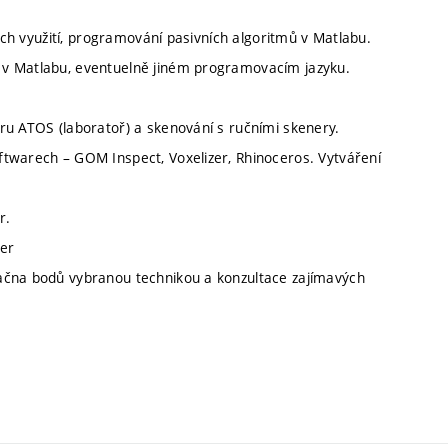
jich využití, programování pasivních algoritmů v Matlabu.
 v Matlabu, eventuelně jiném programovacím jazyku.
ru ATOS (laboratoř) a skenování s ručními skenery.
ftwarech – GOM Inspect, Voxelizer, Rhinoceros. Vytváření
r.
ver
ačna bodů vybranou technikou a konzultace zajímavých