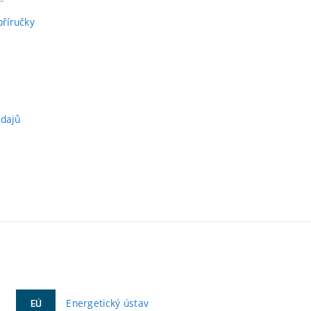
příručky
údajů
Energetický ústav
EÚ