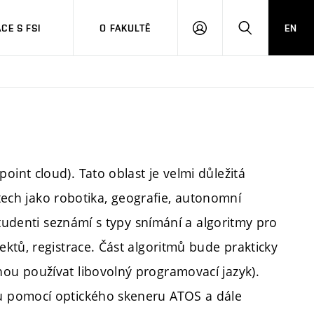
CE S FSI
O FAKULTĚ
EN
PŘIHLÁŠENÍ
HLEDAT
nt cloud). Tato oblast je velmi důležitá
stech jako robotika, geografie, autonomní
studenti seznámí s typy snímání a algoritmy pro
ktů, registrace. Část algoritmů bude prakticky
u používat libovolný programovací jazyk).
u pomocí optického skeneru ATOS a dále