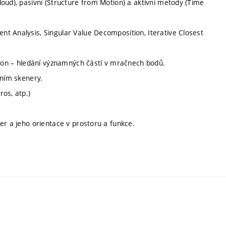
oud), pasivní (Structure from Motion) a aktivní metody (Time
t Analysis, Singular Value Decomposition, Iterative Closest
ction – hledání významných částí v mračnech bodů.
čním skenery.
os, atp.)
er a jeho orientace v prostoru a funkce.