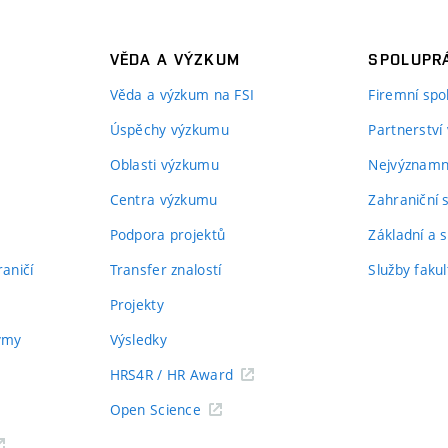
VĚDA A VÝZKUM
SPOLUPRÁ
Věda a výzkum na FSI
Firemní spo
Úspěchy výzkumu
Partnerství
Oblasti výzkumu
Nejvýznamně
Centra výzkumu
Zahraniční 
Podpora projektů
Základní a s
aničí
Transfer znalostí
Služby fakul
Projekty
týmy
Výsledky
HRS4R / HR Award
Open Science