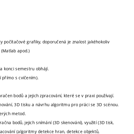
dy počítačové grafiky, doporučená je znalost jakéhokoliv
 (Matlab apod.)
na konci semestru obhájí.
 přímo s cvičením).
ačen bodů a jejich zpracování, které se v praxi používají.
ování, 3D tisku a návrhu algoritmu pro práci se 3D scénou.
terých metod.
na bodů, jejich snímání (3D skenování), využití (3D tisk,
acování (algoritmy detekce hran, detekce objektů,