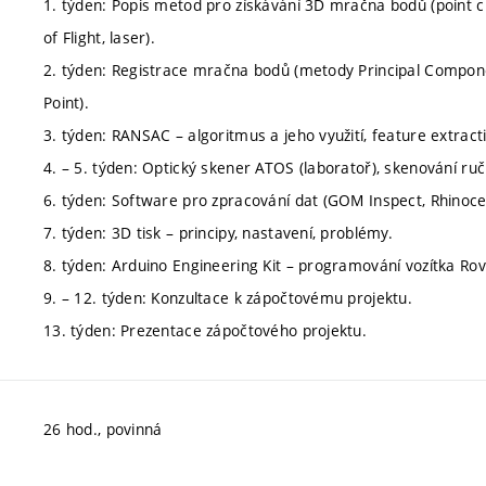
1. týden: Popis metod pro získávání 3D mračna bodů (point cl
of Flight, laser).
2. týden: Registrace mračna bodů (metody Principal Componen
Point).
3. týden: RANSAC – algoritmus a jeho využití, feature extra
4. – 5. týden: Optický skener ATOS (laboratoř), skenování ru
6. týden: Software pro zpracování dat (GOM Inspect, Rhinocer
7. týden: 3D tisk – principy, nastavení, problémy.
8. týden: Arduino Engineering Kit – programování vozítka Rov
9. – 12. týden: Konzultace k zápočtovému projektu.
13. týden: Prezentace zápočtového projektu.
26 hod., povinná