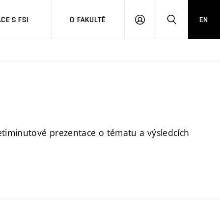
CE S FSI
O FAKULTĚ
EN
PŘIHLÁŠENÍ
HLEDAT
etiminutové prezentace o tématu a výsledcích