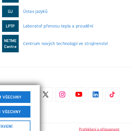
Ústav jazyků
ÚJ
Laboratoř přenosu tepla a proudění
LPTP
NETME
Centrum nových technologií ve strojírenství
Centre
M VŠECHNY
M VŠECHNY
TAVENÍ
Prohlášení o přístupnosti