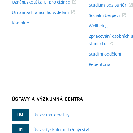
Uznání/zkouška ČJ pro cizince
Studium bez bariér
Uznání zahraničního vzdělání
Sociální bezpečí
Kontakty
Wellbeing
Zpracování osobních 
studentů
Studijní oddělení
Repetitoria
ÚSTAVY A VÝZKUMNÁ CENTRA
Ústav matematiky
ÚM
Ústav fyzikálního inženýrství
ÚFI