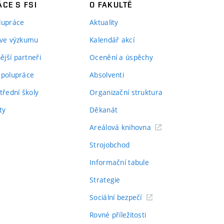
CE S FSI
O FAKULTĚ
lupráce
Aktuality
 ve výzkumu
Kalendář akcí
jší partneři
Ocenění a úspěchy
spolupráce
Absolventi
třední školy
Organizační struktura
ty
Děkanát
Areálová knihovna
Strojobchod
Informační tabule
Strategie
Sociální bezpečí
Rovné příležitosti