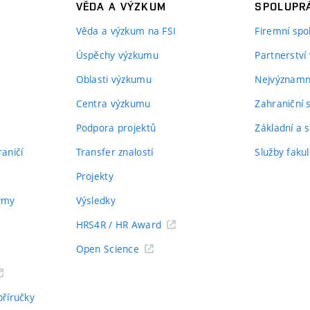
VĚDA A VÝZKUM
SPOLUPRÁ
Věda a výzkum na FSI
Firemní spo
Úspěchy výzkumu
Partnerství
Oblasti výzkumu
Nejvýznamně
Centra výzkumu
Zahraniční 
Podpora projektů
Základní a s
aničí
Transfer znalostí
Služby fakul
Projekty
týmy
Výsledky
HRS4R / HR Award
Open Science
příručky