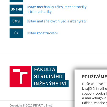
Ústav mechaniky těles, mechatroniky
ÚMTMB
a biomechaniky
Ústav materiálových věd a inženýrství
ÚMVI
Ústav konstruování
ÚK
Fakulta
strojního
POUŽÍVÁME
inženýrství,
Naše webové str
Vysoké
k zajištění své
učení
soubory cookie k
a marketingové
technické
udělení vašeho 
v
Copyright © 2026 FSI VUT v Brně