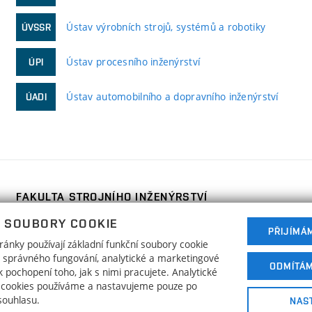
Ústav výrobních strojů, systémů a robotiky
ÚVSSR
Ústav procesního inženýrství
ÚPI
Ústav automobilního a dopravního inženýrství
ÚADI
FAKULTA STROJNÍHO INŽENÝRSTVÍ
VYSOKÉ UČENÍ TECHNICKÉ V BRNĚ
 SOUBORY COOKIE
Technická 2896/2
PŘIJÍMÁ
www.fme.vutbr.cz
ánky používají základní funkční soubory cookie
616 69 Brno
info@fme.vutbr.cz
ho správného fungování, analytické a marketingové
ODMÍTÁ
 pochopení toho, jak s nimi pracujete. Analytické
 cookies používáme a nastavujeme pouze po
souhlasu.
NAS