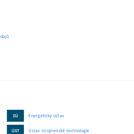
údajů
Energetický ústav
EÚ
Ústav strojírenské technologie
ÚST