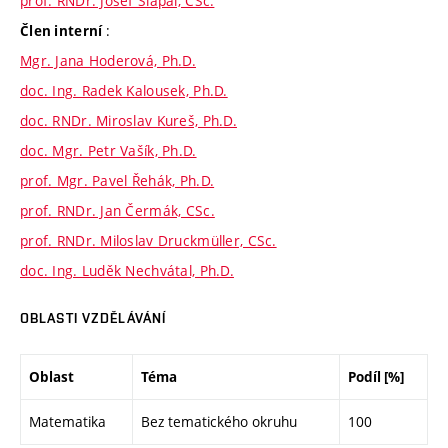
prof. RNDr. Josef Šlapal, CSc.
:
Člen interní
Mgr. Jana Hoderová, Ph.D.
doc. Ing. Radek Kalousek, Ph.D.
doc. RNDr. Miroslav Kureš, Ph.D.
doc. Mgr. Petr Vašík, Ph.D.
prof. Mgr. Pavel Řehák, Ph.D.
prof. RNDr. Jan Čermák, CSc.
prof. RNDr. Miloslav Druckmüller, CSc.
doc. Ing. Luděk Nechvátal, Ph.D.
OBLASTI VZDĚLÁVÁNÍ
Oblast
Téma
Podíl [%]
Matematika
Bez tematického okruhu
100