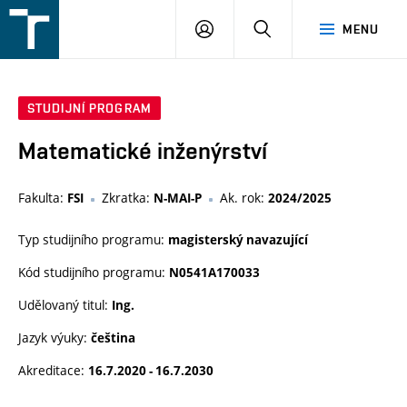
FSI
PŘIHLÁŠENÍ
HLEDAT
MENU
VUT
v
Brně
STUDIJNÍ PROGRAM
Matematické inženýrství
Fakulta:
Zkratka:
Ak. rok:
FSI
N-MAI-P
2024/2025
Typ studijního programu:
magisterský navazující
Kód studijního programu:
N0541A170033
Udělovaný titul:
Ing.
Jazyk výuky:
čeština
Akreditace:
16.7.2020 - 16.7.2030