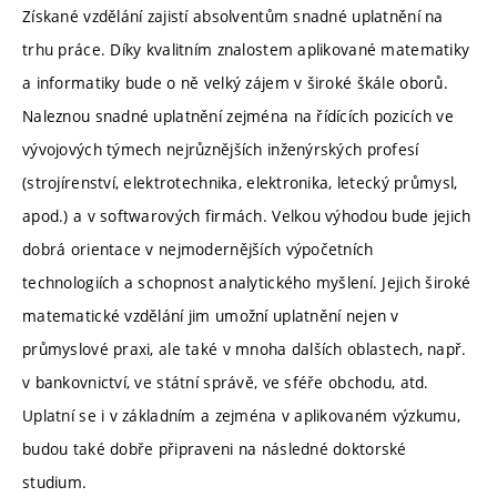
Získané vzdělání zajistí absolventům snadné uplatnění na
trhu práce. Díky kvalitním znalostem aplikované matematiky
a informatiky bude o ně velký zájem v široké škále oborů.
Naleznou snadné uplatnění zejména na řídících pozicích ve
vývojových týmech nejrůznějších inženýrských profesí
(strojírenství, elektrotechnika, elektronika, letecký průmysl,
apod.) a v softwarových firmách. Velkou výhodou bude jejich
dobrá orientace v nejmodernějších výpočetních
technologiích a schopnost analytického myšlení. Jejich široké
matematické vzdělání jim umožní uplatnění nejen v
průmyslové praxi, ale také v mnoha dalších oblastech, např.
v bankovnictví, ve státní správě, ve sféře obchodu, atd.
Uplatní se i v základním a zejména v aplikovaném výzkumu,
budou také dobře připraveni na následné doktorské
studium.