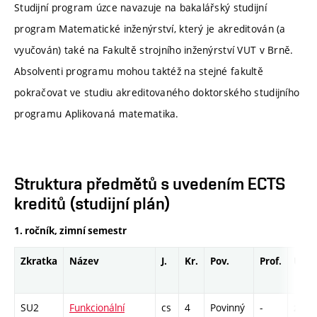
Studijní program úzce navazuje na bakalářský studijní
program Matematické inženýrství, který je akreditován (a
vyučován) také na Fakultě strojního inženýrství VUT v Brně.
Absolventi programu mohou taktéž na stejné fakultě
pokračovat ve studiu akreditovaného doktorského studijního
programu Aplikovaná matematika.
Struktura předmětů s uvedením ECTS
kreditů (studijní plán)
1. ročník, zimní semestr
Zkratka
Název
J.
Kr.
Pov.
Prof.
Uk.
SU2
Funkcionální
cs
4
Povinný
-
zá,zk