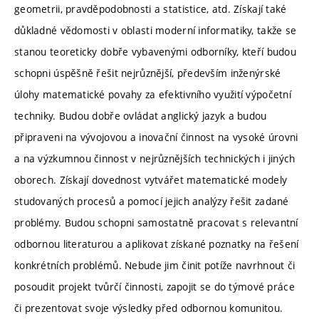
geometrii, pravděpodobnosti a statistice, atd. Získají také
důkladné vědomosti v oblasti moderní informatiky, takže se
stanou teoreticky dobře vybavenými odborníky, kteří budou
schopni úspěšně řešit nejrůznější, především inženýrské
úlohy matematické povahy za efektivního využití výpočetní
techniky. Budou dobře ovládat anglický jazyk a budou
připraveni na vývojovou a inovační činnost na vysoké úrovni
a na výzkumnou činnost v nejrůznějších technických i jiných
oborech. Získají dovednost vytvářet matematické modely
studovaných procesů a pomocí jejich analýzy řešit zadané
problémy. Budou schopni samostatně pracovat s relevantní
odbornou literaturou a aplikovat získané poznatky na řešení
konkrétních problémů. Nebude jim činit potíže navrhnout či
posoudit projekt tvůrčí činnosti, zapojit se do týmové práce
či prezentovat svoje výsledky před odbornou komunitou.