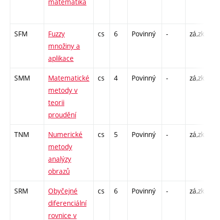
matematika
CP
1
SFM
Fuzzy
cs
6
Povinný
-
zá,zk
P 
množiny a
CP
aplikace
2
SMM
Matematické
cs
4
Povinný
-
zá,zk
P 
metody v
CP
teorii
1
proudění
TNM
Numerické
cs
5
Povinný
-
zá,zk
P 
metody
CP
analýzy
2
obrazů
SRM
Obyčejné
cs
6
Povinný
-
zá,zk
P 
diferenciální
C1
rovnice v