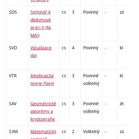
SDS
Seminář k
cs
3
Povinný
-
zá
C1 
diplomové
práci II (M-
MAI)
SVD
Vizualizace
cs
4
Povinný
-
kl
P - 
dat
CPP
26
VTR
Algebraická
cs
3
Povinně
-
kl
P -
teorie řízení
volitelný
SAV
Geometrické
cs
3
Povinně
-
zk
P -
algoritmy a
volitelný
kryptografie
S3M
Matematický
cs
2
Volitelný
-
zá
C1 