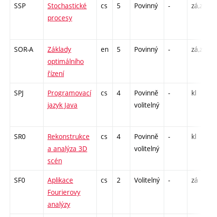
SSP
Stochastické
cs
5
Povinný
-
zá,zk
P
procesy
SOR-A
Základy
en
5
Povinný
-
zá,zk
P
optimálního
řízení
SPJ
Programovací
cs
4
Povinně
-
kl
P
jazyk Java
volitelný
SR0
Rekonstrukce
cs
4
Povinně
-
kl
P
a analýza 3D
volitelný
scén
SF0
Aplikace
cs
2
Volitelný
-
zá
P
Fourierovy
analýzy