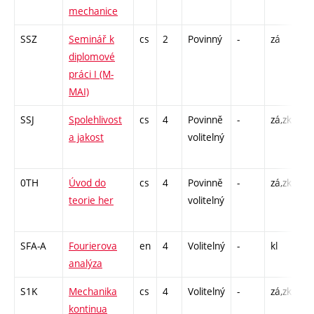
mechanice
SSZ
Seminář k
cs
2
Povinný
-
zá
C1
diplomové
práci I (M-
MAI)
SSJ
Spolehlivost
cs
4
Povinně
-
zá,zk
P 
a jakost
volitelný
CP
1
0TH
Úvod do
cs
4
Povinně
-
zá,zk
P 
teorie her
volitelný
C1
SFA-A
Fourierova
en
4
Volitelný
-
kl
P 
analýza
C1
S1K
Mechanika
cs
4
Volitelný
-
zá,zk
P 
kontinua
C1