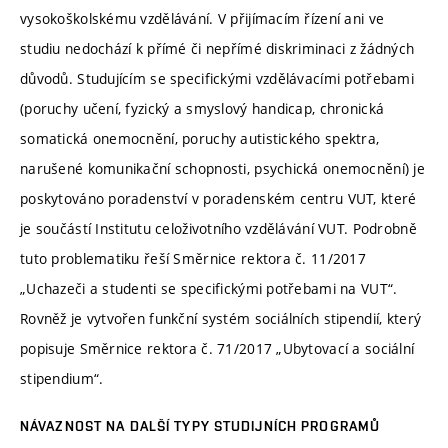
vysokoškolskému vzdělávání. V přijímacím řízení ani ve
studiu nedochází k přímé či nepřímé diskriminaci z žádných
důvodů. Studujícím se specifickými vzdělávacími potřebami
(poruchy učení, fyzický a smyslový handicap, chronická
somatická onemocnění, poruchy autistického spektra,
narušené komunikační schopnosti, psychická onemocnění) je
poskytováno poradenství v poradenském centru VUT, které
je součástí Institutu celoživotního vzdělávání VUT. Podrobně
tuto problematiku řeší Směrnice rektora č. 11/2017
„Uchazeči a studenti se specifickými potřebami na VUT“.
Rovněž je vytvořen funkční systém sociálních stipendií, který
popisuje Směrnice rektora č. 71/2017 „Ubytovací a sociální
stipendium“.
NÁVAZNOST NA DALŠÍ TYPY STUDIJNÍCH PROGRAMŮ