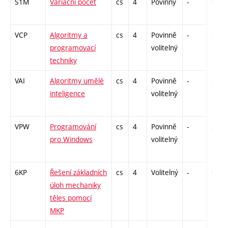
S1M
Variační počet
cs
4
Povinný
-
kl
VCP
Algoritmy a
cs
4
Povinně
-
zá,zk
programovací
volitelný
techniky
VAI
Algoritmy umělé
cs
4
Povinně
-
zá,zk
inteligence
volitelný
VPW
Programování
cs
4
Povinně
-
zá,zk
pro Windows
volitelný
6KP
Řešení základních
cs
4
Volitelný
-
kl
úloh mechaniky
těles pomocí
MKP