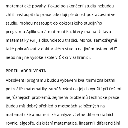
matematické povahy. Pokud po skončení studia nebudou
chtít nastoupit do praxe, ale dají přednost pokračování ve
studiu, mohou nastoupit do doktorského studijního
programu Aplikovaná matematika, který má na Ústavu
matematiky FSI již dlouholetou tradici. Mohou samozřejmě
také pokračovat v doktorském studiu na jiném ústavu VUT
nebo na jiné vysoké škole v ČR či v zahraničí.
PROFIL ABSOLVENTA
Absolventi programu budou vybaveni kvalitními znalostmi
pokročilé matematiky zaměřenými na jejich využití při řešení
nejrůznějších problémů, zejména problémů technické praxe.
Budou mít dobrý přehled o metodách založených na
matematické a numerické analýze včetně diferenciálních
rovnic, algebře, diskrétní matematice, lineární i diferenciální