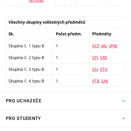
seminář
Všechny skupiny volitelných předmětů
Sk.
Počet předm.
Předměty
Skupina č. 1 typu B
1
VCP
,
VAI
,
VPW
Skupina č. 2 typu B
1
SPJ
,
SR0
Skupina č. 3 typu B
1
SSJ
,
0TH
Skupina č. 4 typu B
1
VTR
,
SAV
PRO UCHAZEČE
Studuj strojní inženýrství
PRO STUDENTY
Nabídka studia
Předměty