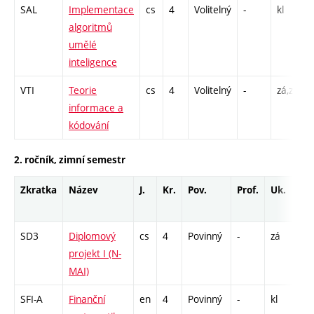
SAL
Implementace
cs
4
Volitelný
-
kl
P
algoritmů
umělé
inteligence
VTI
Teorie
cs
4
Volitelný
-
zá,zk
P
informace a
kódování
2. ročník, zimní semestr
Zkratka
Název
J.
Kr.
Pov.
Prof.
Uk.
H
ro
SD3
Diplomový
cs
4
Povinný
-
zá
VD
projekt I (N-
6
MAI)
SFI-A
Finanční
en
4
Povinný
-
kl
P 