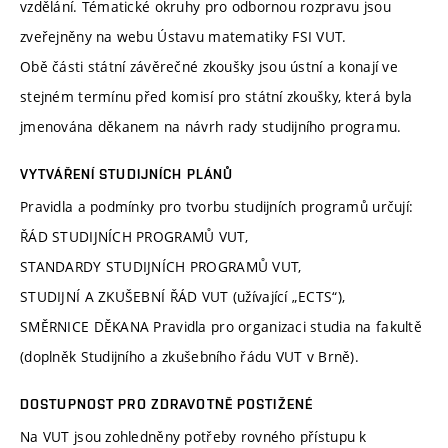
vzdělání. Tématické okruhy pro odbornou rozpravu jsou
zveřejněny na webu Ústavu matematiky FSI VUT.
Obě části státní závěrečné zkoušky jsou ústní a konají ve
stejném termínu před komisí pro státní zkoušky, která byla
jmenována děkanem na návrh rady studijního programu.
VYTVÁŘENÍ STUDIJNÍCH PLÁNŮ
Pravidla a podmínky pro tvorbu studijních programů určují:
ŘÁD STUDIJNÍCH PROGRAMŮ VUT,
STANDARDY STUDIJNÍCH PROGRAMŮ VUT,
STUDIJNÍ A ZKUŠEBNÍ ŘÁD VUT (užívající „ECTS“),
SMĚRNICE DĚKANA Pravidla pro organizaci studia na fakultě
(doplněk Studijního a zkušebního řádu VUT v Brně).
DOSTUPNOST PRO ZDRAVOTNĚ POSTIŽENÉ
Na VUT jsou zohledněny potřeby rovného přístupu k