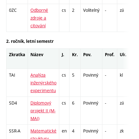
0ZC
Odborné
cs
2
Volitelný
-
zá
CP
zdroje a
1
citování
2. ročník, letní semestr
Zkratka
Název
J.
Kr.
Pov.
Prof.
Uk.
Ho
roz
TAI
Analýza
cs
5
Povinný
-
kl
P - 
inženýrského
CPP
experimentu
13
SD4
Diplomový
cs
6
Povinný
-
zá
VD 
projekt II (M-
91
MAI)
SSR-A
Matematické
en
4
Povinný
-
zk
P -
struktury