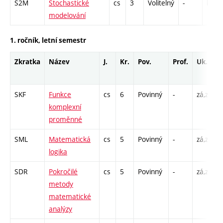
S2M
Stochastické
cs
3
Volitelný
-
kl
modelování
1. ročník, letní semestr
Zkratka
Název
J.
Kr.
Pov.
Prof.
Uk.
SKF
Funkce
cs
6
Povinný
-
zá,zk
P
komplexní
proměnné
SML
Matematická
cs
5
Povinný
-
zá,zk
P
logika
SDR
Pokročilé
cs
5
Povinný
-
zá,zk
P
metody
matematické
analýzy