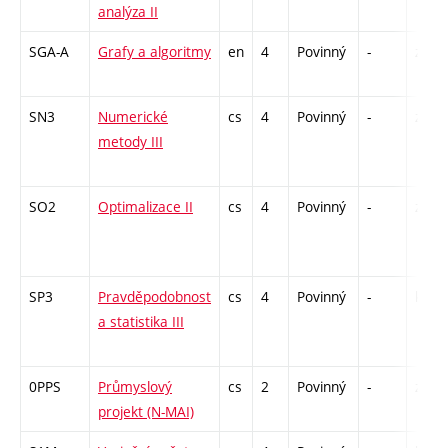
analýza II
SGA-A
Grafy a algoritmy
en
4
Povinný
-
zá,zk
SN3
Numerické
cs
4
Povinný
-
zá,zk
metody III
SO2
Optimalizace II
cs
4
Povinný
-
zá,zk
SP3
Pravděpodobnost
cs
4
Povinný
-
kl
a statistika III
0PPS
Průmyslový
cs
2
Povinný
-
zá
projekt (N-MAI)