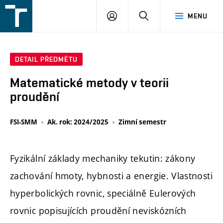
FSI
PŘIHLÁŠENÍ
HLEDAT
MENU
VUT
v
Brně
DETAIL PŘEDMĚTU
Matematické metody v teorii
proudění
FSI-SMM
Ak. rok: 2024/2025
Zimní semestr
Fyzikální základy mechaniky tekutin: zákony
zachování hmoty, hybnosti a energie. Vlastnosti
hyperbolických rovnic, speciálně Eulerových
rovnic popisujících proudění neviskózních