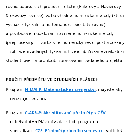
rovnic popisujících proudění tekutin (Eulerovy a Navierovy-
Stokesovy rovnice), volba vhodné numerické metody (která
vychází z fyzikální a matematické podstaty rovnic)
a počítačové modelování navržené numerické metody
(preprocesing = tvorba sítě, numerický řešič, postprocesing
= zobrazení žádáných fyzikálních veličin). Získané znalosti si
studenti ověří a prohloubí zpracováním zadaného projektu.
POUŽITÍ PŘEDMĚTU VE STUDIJNÍCH PLÁNECH
Program
, magisterský
N-MAI-P: Matematické inženýrství
navazující, povinný
Program
,
C-AKR-P: Akreditované předměty v CŽV
celoživotní vzdělávání v akr. stud. programu
specializace
, volitelný
CZS: Předměty zimního semestru