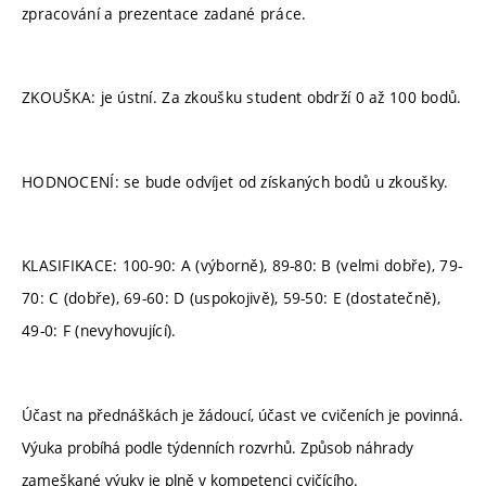
zpracování a prezentace zadané práce.
ZKOUŠKA: je ústní. Za zkoušku student obdrží 0 až 100 bodů.
HODNOCENÍ: se bude odvíjet od získaných bodů u zkoušky.
KLASIFIKACE: 100-90: A (výborně), 89-80: B (velmi dobře), 79-
70: C (dobře), 69-60: D (uspokojivě), 59-50: E (dostatečně),
49-0: F (nevyhovující).
Účast na přednáškách je žádoucí, účast ve cvičeních je povinná.
Výuka probíhá podle týdenních rozvrhů. Způsob náhrady
zameškané výuky je plně v kompetenci cvičícího.