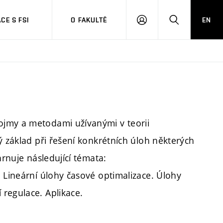
CE S FSI
O FAKULTĚ
EN
PŘIHLÁŠENÍ
HLEDAT
ojmy a metodami užívanými v teorii
ý základ při řešení konkrétních úloh některých
hrnuje následující témata:
 Lineární úlohy časové optimalizace. Úlohy
regulace. Aplikace.