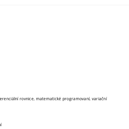
diferenciální rovnice, matematické programovaní, variační
í