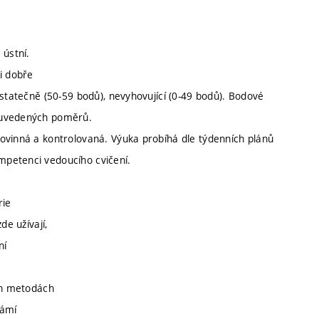
 ústní.
i dobře
ostatečně (50-59 bodů), nevyhovující (0-49 bodů). Bodové
e uvedených poměrů.
ovinná a kontrolovaná. Výuka probíhá dle týdenních plánů
mpetenci vedoucího cvičení.
rie
de užívají,
ní
ích metodách
námí