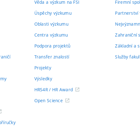
Věda a výzkum na FSI
Firemní spo
Úspěchy výzkumu
Partnerství
Oblasti výzkumu
Nejvýznamně
Centra výzkumu
Zahraniční 
Podpora projektů
Základní a s
aničí
Transfer znalostí
Služby fakul
Projekty
týmy
Výsledky
HRS4R / HR Award
Open Science
příručky