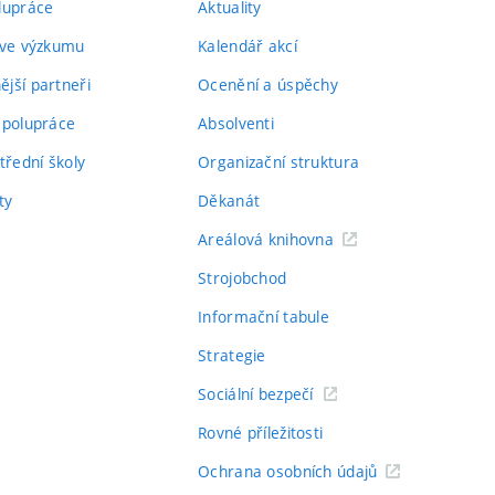
lupráce
Aktuality
 ve výzkumu
Kalendář akcí
jší partneři
Ocenění a úspěchy
spolupráce
Absolventi
třední školy
Organizační struktura
ty
Děkanát
Areálová knihovna
Strojobchod
Informační tabule
Strategie
Sociální bezpečí
Rovné příležitosti
Ochrana osobních údajů