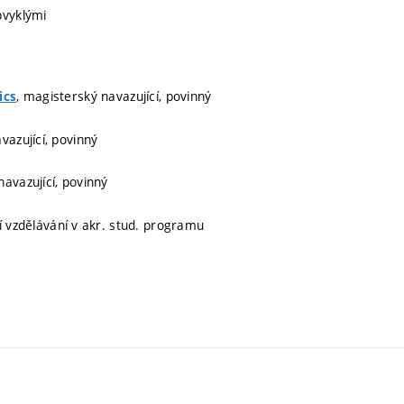
bvyklými
, magisterský navazující, povinný
ics
vazující, povinný
navazující, povinný
ní vzdělávání v akr. stud. programu