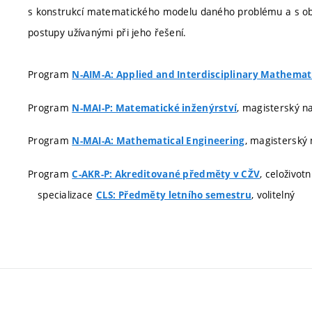
s konstrukcí matematického modelu daného problému a s o
postupy užívanými při jeho řešení.
Program
N-AIM-A: Applied and Interdisciplinary Mathemat
Program
, magisterský na
N-MAI-P: Matematické inženýrství
Program
, magisterský 
N-MAI-A: Mathematical Engineering
Program
, celoživot
C-AKR-P: Akreditované předměty v CŽV
specializace
, volitelný
CLS: Předměty letního semestru