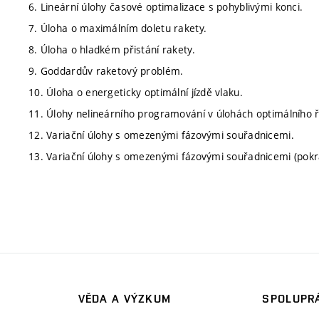
6. Lineární úlohy časové optimalizace s pohyblivými konci.
7. Úloha o maximálním doletu rakety.
8. Úloha o hladkém přistání rakety.
9. Goddardův raketový problém.
10. Úloha o energeticky optimální jízdě vlaku.
11. Úlohy nelineárního programování v úlohách optimálního ř
12. Variační úlohy s omezenými fázovými souřadnicemi.
13. Variační úlohy s omezenými fázovými souřadnicemi (pokr
VĚDA A VÝZKUM
SPOLUPRÁ