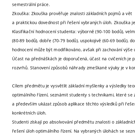
semestrální práce.
Zkouška: Zkouška prověřuje znalosti základních pojmů a vět
a praktickou dovednost při řešení vybraných úloh. Zkouška je
Klasifikační hodnocení studenta: výborně (90-100 bodů), velm
(80-89 bodů), dobře (70-79 bodů), uspokojivě (60-69 bodů), d
hodnocení může být modifikováno, avšak při zachování výš
Účast na přednáškách je doporučená, účast na cvičeních je p
rozvrhů. Stanovení způsobů náhrady zmeškané výuky je v ko
Cílem předmětu je vysvětlit základní myšlenky a výsledky teo
optimálního řízení, seznámit studenty s technikami, které se z
a především ukázat způsob aplikace těchto výsledků při řeše
konkrétních úloh.
Studenti získají po absolvování předmětu znalosti o základn
řešení úloh optimálního řízení. Na vybraných úlohách se sez