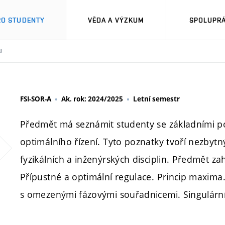
RO STUDENTY
VĚDA A VÝZKUM
SPOLUPRÁ
U
FSI-SOR-A
Ak. rok: 2024/2025
Letní semestr
Předmět má seznámit studenty se základními p
optimálního řízení. Tyto poznatky tvoří nezbytn
fyzikálních a inženýrských disciplin. Předmět za
Přípustné a optimální regulace. Princip maxima.
s omezenými fázovými souřadnicemi. Singulární 