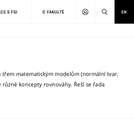
CE S FSI
O FAKULTĚ
EN
PŘIHLÁŠENÍ
HLEDAT
ým třem matematickým modelům (normální tvar,
 se různé koncepty rovnováhy. Řeší se řada