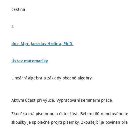
čeština
4
doc. Mgr. Jaroslav Hrdina, Ph.D.
Ústav matematiky
Lineární algebra a základy obecné algebry.
Aktivní účast při výuce. Vypracování seminární práce.
Zkouška má písemnou a ústní část. Během 60 minutového tes
zkoušky je splolečné projití písemky. Zkoušející je povinen 