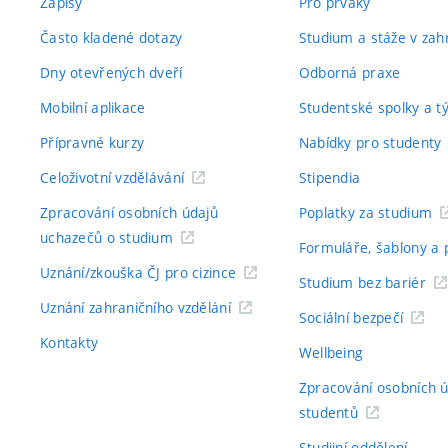
Zápisy
Pro prváky
Často kladené dotazy
Studium a stáže v zahr
Dny otevřených dveří
Odborná praxe
Mobilní aplikace
Studentské spolky a 
Přípravné kurzy
Nabídky pro studenty
Celoživotní vzdělávání
Stipendia
Zpracování osobních údajů
Poplatky za studium
uchazečů o studium
Formuláře, šablony a 
Uznání/zkouška ČJ pro cizince
Studium bez bariér
Uznání zahraničního vzdělání
Sociální bezpečí
Kontakty
Wellbeing
Zpracování osobních 
studentů
Studijní oddělení