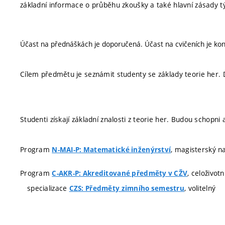
základní informace o průběhu zkoušky a také hlavní zásady týk
Účast na přednáškách je doporučená. Účast na cvičeních je kon
Cílem předmětu je seznámit studenty se základy teorie her. D
Studenti získají základní znalosti z teorie her. Budou schopni
Program
, magisterský na
N-MAI-P: Matematické inženýrství
Program
, celoživot
C-AKR-P: Akreditované předměty v CŽV
specializace
, volitelný
CZS: Předměty zimního semestru