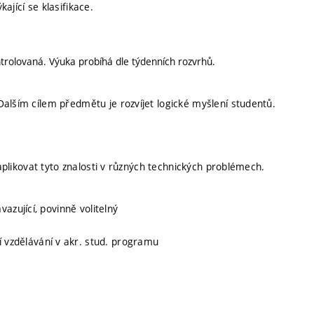
ající se klasifikace.
trolovaná. Výuka probíhá dle týdenních rozvrhů.
alším cílem předmětu je rozvíjet logické myšlení studentů.
 aplikovat tyto znalosti v různých technických problémech.
vazující, povinně volitelný
ní vzdělávání v akr. stud. programu