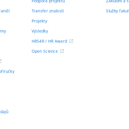
Podpora projektů
Základní a s
aničí
Transfer znalostí
Služby fakul
Projekty
týmy
Výsledky
HRS4R / HR Award
Open Science
příručky
údajů