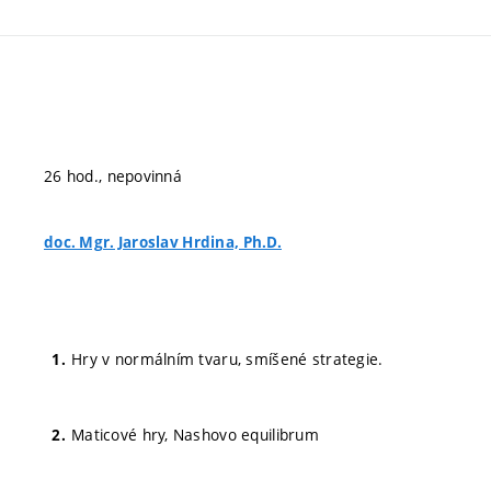
26 hod., nepovinná
doc. Mgr. Jaroslav Hrdina, Ph.D.
Hry v normálním tvaru, smíšené strategie.
Maticové hry, Nashovo equilibrum