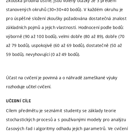
Zkouška probíhá ústně, jsou voleny otázky ze 3 předem
stanovených okruhů (30+30+40 bodů). V každém okruhu je
pro úspěšné složení zkoušky požadována dostatečná znalost
základních pojmů a jejich vlastností. Hodnocení podle bodů:
výborně (90 až 100 bodů), velmi dobře (80 až 89), dobře (70
až 79 bodů), uspokojivě (60 až 69 bodů), dostatečně (50 až
59 bodů), nevyhovující (0 až 49 bodů).
Účast na cvičení je povinná a o náhradě zameškané výuky
rozhoduje učitel cvičení.
UČEBNÍ CÍLE
Cílem předmětu je seznámit studenty se základy teorie
stochastických procesů a s používanými modely pro analýzu
časových řad i algoritmy odhadu jejich parametrů. Ve cvičení