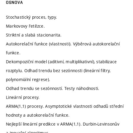
OSNOVA
Stochastický proces, typy.
Markovovy řetězce.
Striktní a slabá stacionarita.
Autokorelační funkce (vlastnosti). Výběrová autokorelační
funkce.
Dekompoziční model (aditivní, multiplikativní), stabilizace
rozptylu. Odhad trendu bez sezónnosti (lineární filtry,
polynomiální regrese).
Odhad trendu se sezónností. Testy náhodnosti.
Lineární procesy.
ARMA(1,1) procesy. Asymptotické vlastnosti odhadů střední
hodnoty a autokorelační funkce.
Nejlepší lineární predikce v ARMA(1,1). Durbin-Levinsonův
a inovační algoritmus.