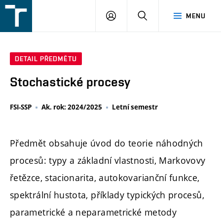
FSI
PŘIHLÁŠENÍ
HLEDAT
MENU
VUT
v
Brně
DETAIL PŘEDMĚTU
Stochastické procesy
FSI-SSP
Ak. rok: 2024/2025
Letní semestr
Předmět obsahuje úvod do teorie náhodných
procesů: typy a základní vlastnosti, Markovovy
řetězce, stacionarita, autokovarianční funkce,
spektrální hustota, příklady typických procesů,
parametrické a neparametrické metody