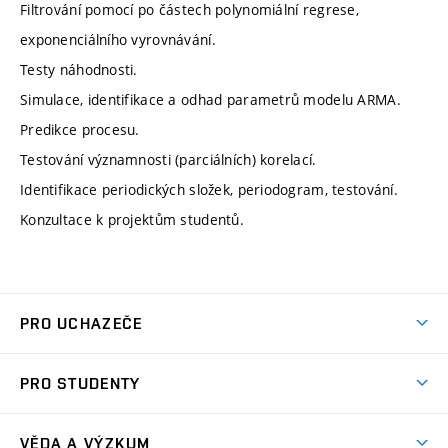
Filtrování pomocí po částech polynomiální regrese,
exponenciálního vyrovnávání.
Testy náhodnosti.
Simulace, identifikace a odhad parametrů modelu ARMA.
Predikce procesu.
Testování významnosti (parciálních) korelací.
Identifikace periodických složek, periodogram, testování.
Konzultace k projektům studentů.
PRO UCHAZEČE
Studuj strojní inženýrství
PRO STUDENTY
Nabídka studia
Předměty
Ambasadoři studia
VĚDA A VÝZKUM