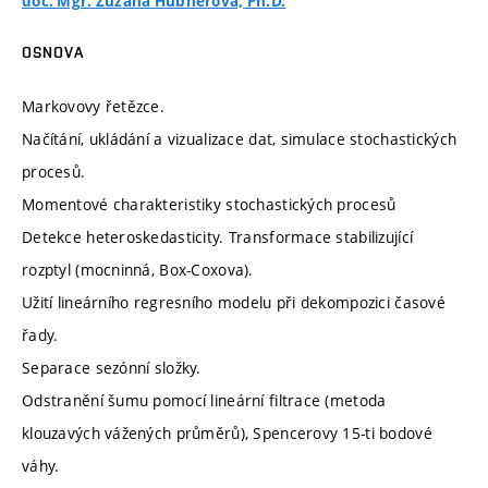
doc. Mgr. Zuzana Hübnerová, Ph.D.
OSNOVA
Markovovy řetězce.
Načítání, ukládání a vizualizace dat, simulace stochastických
procesů.
Momentové charakteristiky stochastických procesů
Detekce heteroskedasticity. Transformace stabilizující
rozptyl (mocninná, Box-Coxova).
Užití lineárního regresního modelu při dekompozici časové
řady.
Separace sezónní složky.
Odstranění šumu pomocí lineární filtrace (metoda
klouzavých vážených průměrů), Spencerovy 15-ti bodové
váhy.