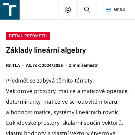
FSI
PŘIHLÁŠENÍ
HLEDAT
MENU
VUT
v
Brně
DETAIL PŘEDMĚTU
Základy lineární algebry
FSI-TLA
Ak. rok: 2024/2025
Zimní semestr
Předmět se zabývá těmito tématy:
Vektorové prostory, matice a maticové operace,
determinanty, matice ve schodovitém tvaru
a hodnost matice, systémy lineárních rovnic,
Euklidovské prostory, skalární součin vektorů,
vlastní hodnoty a vlastní vektory čtvercové