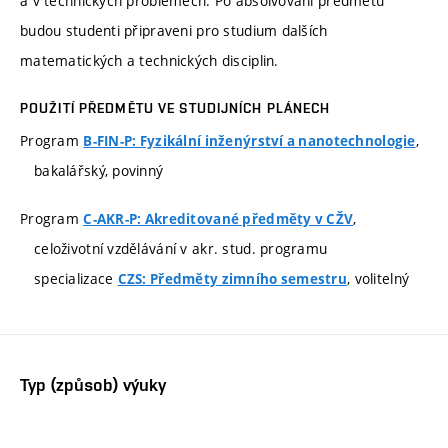
a v technických problémech. Po absolvování předmětu
budou studenti připraveni pro studium dalších
matematických a technických disciplin.
POUŽITÍ PŘEDMĚTU VE STUDIJNÍCH PLÁNECH
Program
,
B-FIN-P: Fyzikální inženýrství a nanotechnologie
bakalářský, povinný
Program
,
C-AKR-P: Akreditované předměty v CŽV
celoživotní vzdělávání v akr. stud. programu
specializace
, volitelný
CZS: Předměty zimního semestru
Typ (způsob) výuky