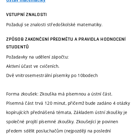
Ústav matematiky
VSTUPNÍ ZNALOSTI
Požadují se znalosti středoškolské matematiky.
ZPŮSOB ZAKONČENÍ PŘEDMĚTU A PRAVIDLA HODNOCENÍ
STUDENTŮ
Požadavky na udělení zápočtu:
Aktivní účast ve cvičeních.
Dvě vnitrosemestrální písemky po 10bodech
Forma zkoušek: Zkouška má písemnou a ústní část.
Písemná část trvá 120 minut, přičemž bude zadáno 4 otázky
kopírujících přednášená témata, Základem ústní zkoušky je
společné projítí písemné zkoušky. Zkoušející je povinen
předem sdělit posluchačům (nejpozději na poslední